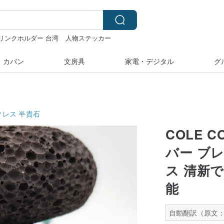
リンクホルダー 台湾
人物ステッカー
・カバン
文房具
家電・デジタル
グ
クレス
半貴石
COLE 
バー ブ
ス 清新
能
自動翻訳（原文：