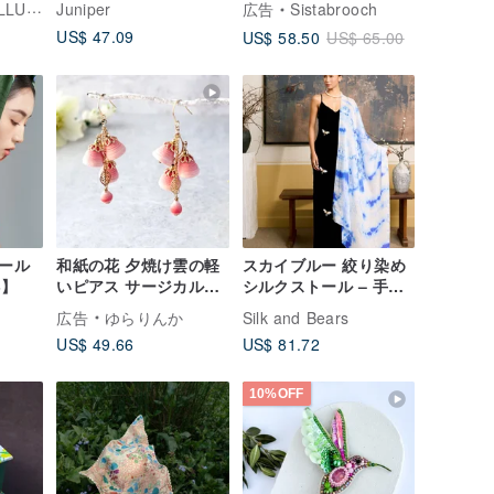
ATION
Juniper
広告
Sistabrooch
US$ 47.09
US$ 58.50
US$ 65.00
ダール
和紙の花 夕焼け雲の軽
スカイブルー 絞り染め
3】
いピアス サージカルス
シルクストール – 手染
テンレス | Sunset
めマルベリーシルク、
広告
ゆらりんか
Silk and Bears
Glow Washi Paper
ヘッドスカーフ＆春の
US$ 49.66
US$ 81.72
Bead Earrings
ラップ
10%OFF