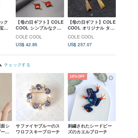
ック
【母の日ギフト】COLE
【母の日ギフト】COLE
【Pink
宝石
COOL シンプルなクロ
COOL オリジナル タイ
ベント事
石ブ
ーバーとレッドジャス
ガーアイ「祝福」シリ
COLE 
COLE COOL
COLE COOL
COLE C
ロー
パーのイヤリング
ーズ ネックレス カスタ
ル バブ
US$ 42.85
US$ 257.07
US$ 73.
ム可能、世界に一つだ
ラスイヤ
けのギフト
ム
チェックする
10%OFF
両面シ
サファイヤブルーのス
刺繍されたシードビー
ダーク
ワロフスキーブローチ
ズのカエルブローチ
ハンカ