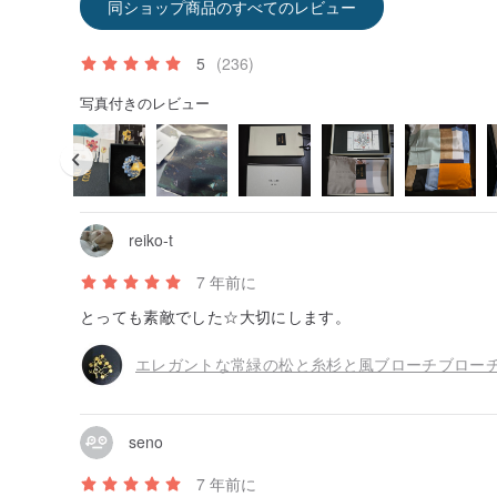
同ショップ商品のすべてのレビュー
5
(236)
写真付きのレビュー
reiko-t
7 年前に
とっても素敵でした☆大切にします。
seno
7 年前に