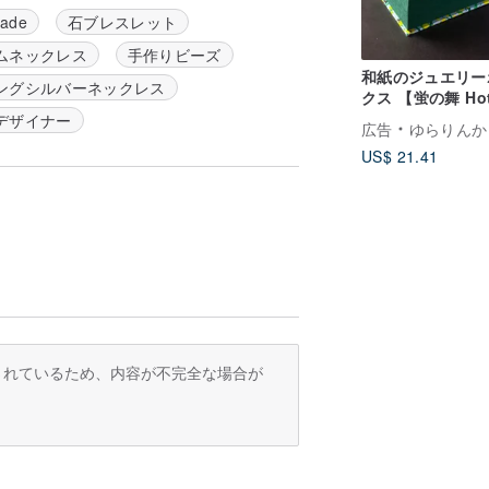
ade
石ブレスレット
ムネックレス
手作りビーズ
和紙のジュエリー
ングシルバーネックレス
クス 【蛍の舞 Hot
no Mai 】ブレ
デザイナー
広告
ゆらりんか
ケース アクセサ
US$ 21.41
ース マグネット付
フトボックス
訳されているため、内容が不完全な場合が