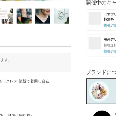
開催中のキ
【アプリ
料無料（最
割引詳
海外デ
越境送
割引詳
ります。
ブランドに
ーネックレス 清新で着回し自在
2cm以内は同価格)