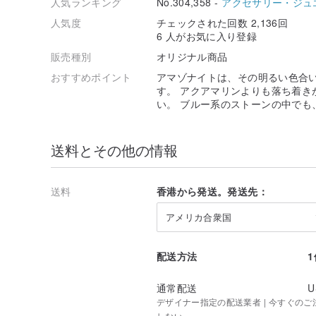
人気ランキング
No.304,358 -
アクセサリー・ジュ
人気度
チェックされた回数 2,136回
6 人がお気に入り登録
販売種別
オリジナル商品
おすすめポイント
アマゾナイトは、その明るい色合
す。 アクアマリンよりも落ち着き
い。 ブルー系のストーンの中でも
送料とその他の情報
送料
香港から発送。発送先：
アメリカ合衆国
配送方法
通常配送
U
デザイナー指定の配送業者 | 今すぐのご注文
しない