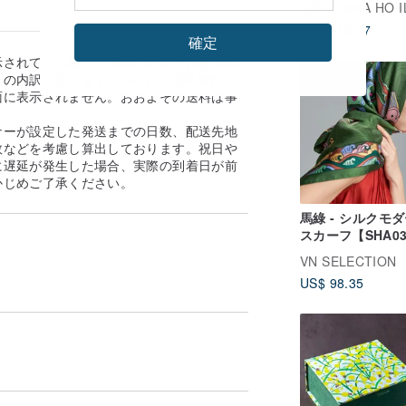
広告
NINA HO ILLUSTR
チ
US$ 110.47
確定
示されている送料と実際の送料が異なる場
の内訳に従います。 ※なお、送料着払い
面に表示されません。おおよその送料は事
。
ナーが設定した発送までの日数、配送先地
数などを考慮し算出しております。祝日や
に遅延が発生した場合、実際の到着日が前
かじめご了承ください。
馬綠 - シルクモ
スカーフ【SHA0
VN SELECTION
US$ 98.35