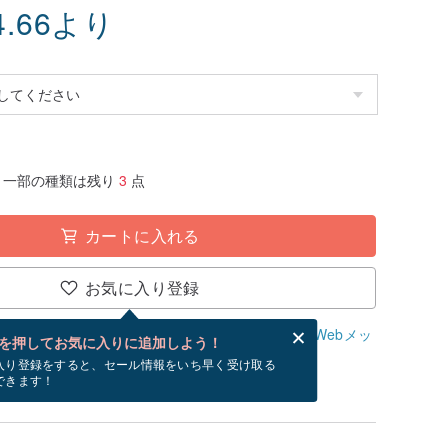
4.66
より
一部の種類は残り
3
点
カートに入れる
お気に入り登録
、無料でWebメッセージカードを作成できます。
Webメッ
を押してお気に入りに追加しよう！
？
入り登録をすると、セール情報をいち早く受け取る
できます！
/18~8/26にお届け予定です。