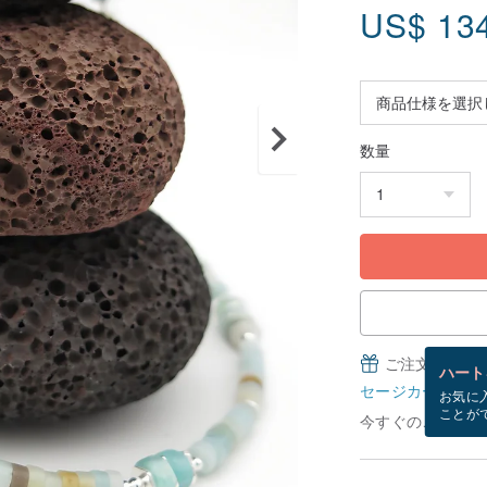
US$
13
数量
ご注文完了後
ハート
セージカードとは
お気に
ことが
今すぐのご注文で8