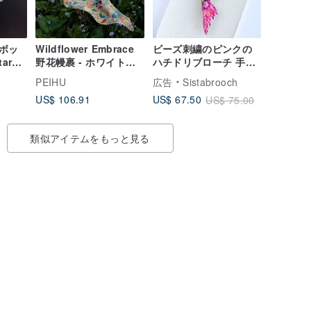
ボッ
Wildflower Embrace
ビーズ刺繍のピンクの
aru
野花幔裹 - ホワイトエ
ハチドリブローチ 手作
スレット
ッジ ダブルレイヤーシ
り
PEIHU
広告
Sistabrooch
リーケ
ルクスカーフ
US$ 106.91
US$ 67.50
US$ 75.00
き ギ
類似アイテムをもっと見る