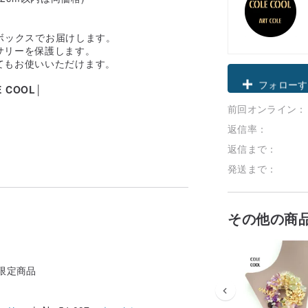
ジボックスでお届けします。
サリーを保護します。
てもお使いいただけます。
クーポン取
E COOL│
前回オンライン：
フォローす
返信率：
返信まで：
発送まで：
その他の商
i限定商品