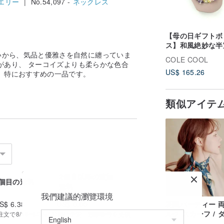
エリー
| No.54,097 -
ネックレス
【母の日ギフトボ
ス】和風絶妙な半
いから、気品と優雅さを自然に纏っていま
ブローチカラフル
COLE COOL
があり、 ターコイズよりも柔らかな色合
ローチグレープブ
US$ 165.26
、特におすすめの一品です。
チ
類似アイテ
2個目以降の追加
1個目の送料
送料
我們建議的瀏覽環境
S$ 6.38
US$ 0.00
花園パーティー 
ルク スカーフ / 
で8/18~8/26にお届け予定 | 追跡番号を提供
ブルー スカーフ 