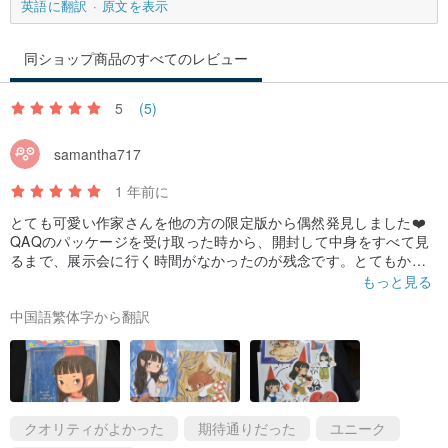
英語に翻訳
原文を表示
同ショップ商品のすべてのレビュー
5
(5)
samantha717
1 年前に
とても可愛い作家さんを他の方の限定版から偶然発見しました❤️
QAQのパッケージを受け取った時から、開封して中身をすべて見
るまで、展示会に行く時間がなかったのが残念です。とてもかわ
いらしさが溢れていました(*´∀｀) また、梱包や対応も丁寧でした
もっと見る
(そしてとてもかわいかった郵便配達員さん、ありがとうございま
中国語繁体字から翻訳
した！！！)！ステッカーもポストカードもとても可愛くてとても
気に入りました✨ちょっとしたプレゼントと手書きのカード(サイ
ン入り😍)も書いてくださった作家さんに感謝です！ ！ ！とても
可愛いですね❤️本当に嬉しいです！作家さんがまた台湾に来るの
を楽しみにしています☺️
クオリティがよかった
期待通りだった
ユニーク