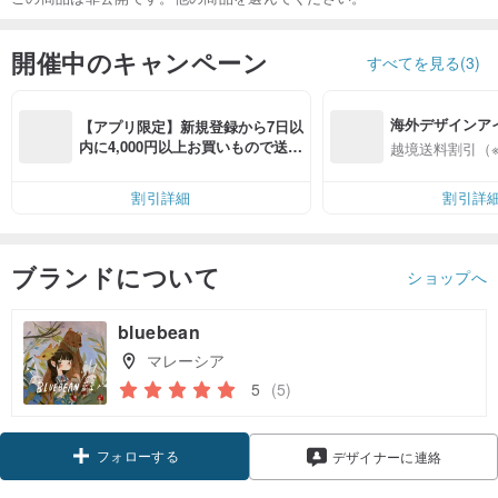
開催中のキャンペーン
すべてを見る(3)
海外デザインア
【アプリ限定】新規登録から7日以
入
内に4,000円以上お買いもので送料
越境送料割引（
無料（最大500円OFF）
割引詳細
割引詳
ブランドについて
ショップへ
bluebean
マレーシア
5
(5)
フォローする
デザイナーに連絡