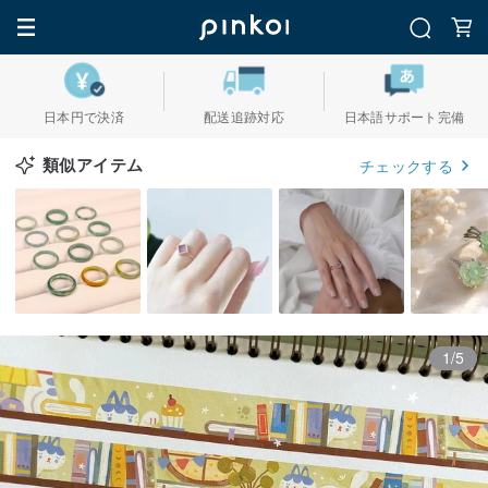
日本円で決済
配送追跡対応
日本語サポート完備
類似アイテム
チェックする
1/5