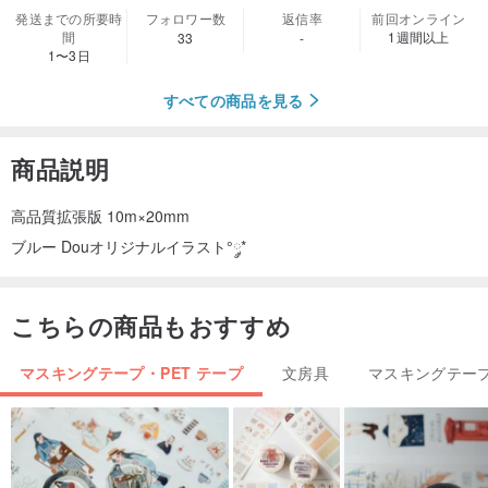
発送までの所要時
フォロワー数
返信率
前回オンライン
間
1週間以上
33
-
1〜3日
すべての商品を見る
商品説明
高品質拡張版 10m×20mm
ブルー Douオリジナルイラスト°༘*
こちらの商品もおすすめ
マスキングテープ・PET テープ
文房具
マスキングテープ