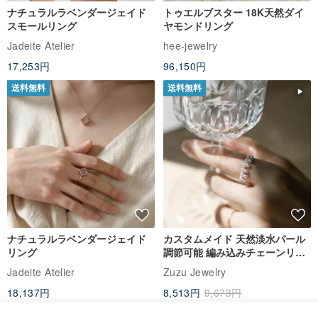
ナチュラルラベンダージェイド
トゥエルブスター 18K天然ダイ
スモールリング
ヤモンドリング
Jadeite Atelier
hee-jewelry
17,253円
96,150円
送料無料
送料無料
ナチュラルラベンダージェイド
カスタムメイド 天然淡水パール
リング
調節可能 編み込みチェーンリン
グ 指輪
Jadeite Atelier
Zuzu Jewelry
18,137円
8,513円
9,673円
送料無料
送料無料