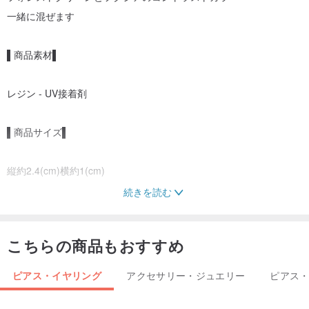
一緒に混ぜます
▌商品素材▌
レジン - UV接着剤
▌商品サイズ▌
縦約2.4(cm)横約1(cm)
続きを読む
▌ 商品パッケージ ▌
こちらの商品もおすすめ
収納ファスナー袋、アルコールパッド、シリコーンパッド付き。
Huaboss 装飾パッケージ - 航空機用ボックス。
ピアス・イヤリング
アクセサリー・ジュエリー
ピアス