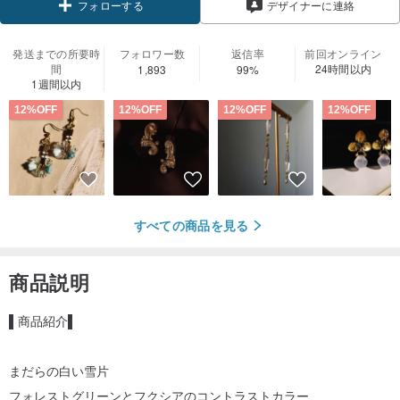
デザイナーに連絡
フォローする
発送までの所要時
フォロワー数
返信率
前回オンライン
間
24時間以内
1,893
99%
1週間以内
12%OFF
12%OFF
12%OFF
12%OFF
すべての商品を見る
商品説明
▌商品紹介▌
まだらの白い雪片
フォレストグリーンとフクシアのコントラストカラー