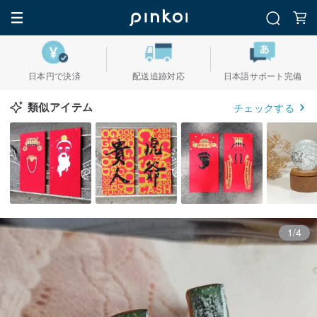
日本円で決済
配送追跡対応
日本語サポート完備
類似アイテム
チェックする
1/4