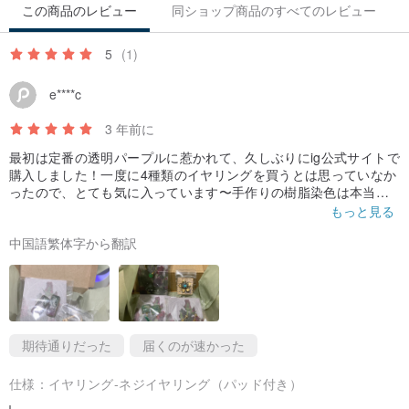
この商品のレビュー
同ショップ商品のすべてのレビュー
ることはできません。
5
(1)
▌メンテナンス方法▌
e****c
△着用中はジュエリーを乾いた状態に保ち、入浴中や水泳中は着用
3 年前に
しないでください。
最初は定番の透明パープルに惹かれて、久しぶりにig公式サイトで
△一部のスタイルには金メッキのアクセサリーがあり、長期間使用
購入しました！一度に4種類のイヤリングを買うとは思っていなか
すると色あせますが、欠陥ではありません。
ったので、とても気に入っています〜手作りの樹脂染色は本当に
特別で、四角くて長い形にできるイヤリングはめったになく、特
もっと見る
△ジュエリーを着用していないときは、密封された保存袋または宝
別なものがありますピアスなしのシェイプ！それを開けて、売り
石箱に保管できることをお勧めします。
中国語繁体字から翻訳
手の思いやりに満ちているのを感じてください！アルコールパッ
ド、痛みパッド、そしてささやかな贈り物、本当に気持ちがいい
です！お気に入りの作品をもう一度探すチャンス！
期待通りだった
届くのが速かった
仕様：
イヤリング-ネジイヤリング（パッド付き）