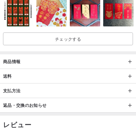
チェックする
商品情報
送料
▌ 注意事項 ▌
支払方法
△手作り、若干手作りの跡あり。
返品・交換のお知らせ
△イヤリングは個人の私物であり、衛生上の関係を考慮し、不良品
でない限り、お客様の個人的理由による返品はお受けできません。
△ 原石の結晶、鉱物、アンティークビーズ、パールなどのアクセサ
レビュー
リーはすべて微妙に異なり、天然のアクセサリーは人工的に修正す