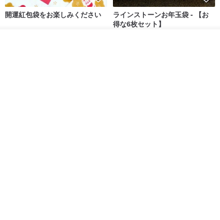
開運紅包袋をお楽しみください
ラインストーンお年玉袋 - 【お
得な6枚セット】
禮享生活
gfsd
その他の商品を見る
287円
5,083円
ショップを見る
送料無料
黒猫マルーの小さな財神 宝くじ
【GFSD】ラインストーン精品 -
ホットスタンプポチ袋
煌めく多目的ポチ袋 -【招財納
福・金運招来】
Huei Hei Ji Bai
gfsd
516円
6,868円