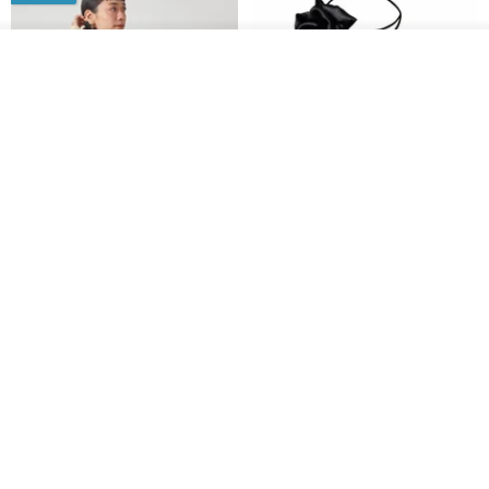
正確な納期はご注文の順番によりますので、お届け予定日をご確認
の上、ご入札ください。緊急のご注文はお受けできません。
オーダーする
お気に入り
ショップを見る
工場で生産されておらず、完璧を要求する手作りの服は、購読しな
いでください。
画面表示はパソコンごとに異なり、写真の色も多少異なりますの
で、実際の商品をご確認ください。生地の色についてご不明な点が
CHARM 日本製 ショート ミック
天然シルクフラワーネックレス -
ス オーガニックコットン ネック
ローズチョーカー - リストレッ
ございましたら、直接お問い合わせください。
ウォーマー
グブレスレット シルクアクセサ
カジュアルボックス casual box
Marina V Lingerie
リー
2,500円
9,769円
原産地・製造方法
台湾/ Feliz＆Recapによる手作り