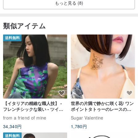
-洗った後、少し脱水し（3分以内）、「裏側」に直接吊るし、真っ
もっと見る (8)
直ぐにして乾かします。
-涼しく換気の良い場所で乾燥させ、長時間太陽にさらさないでくだ
類似アイテム
さい。
-中性洗剤を使用し、漂白剤や蛍光剤を含む洗濯洗剤は使用しないで
送料無料
ください。
-ダークコットンやリネン製品は、最初の数回の水で変色しやすいで
す。長期間の洗浄後、変色が減少し、柔らかくなります。
・機械洗浄の場合は、必ず裏返してからランドリーバッグで洗浄し
てください。
予防：
【イタリアの精緻な職人技】 -
世界の片隅で静かに咲く花/ ワン
本土・香港・マカオへの発送はSFエクスプレスでお届けしますの
フレンチシックな装い - ツイル
ポイントタトゥーのレースのチ
で、郵便局への乗り換えが必要な場合は、まずはお問い合わせくだ
プリントシルクスカーフトップ
ョーカー SV649
from a friend of mine
Sugar Valentine
ス
さい。入札前に専門店を出店させていただきます。
34,340円
1,780円
送料無料