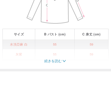
サイズ
B
バスト
(cm)
C
身丈
(cm)
水洗亞麻 白
55
59
灰紫
55
59
続きを読む
棕色
55
59
卡其
55
59
米色
55
59
紅
55
59