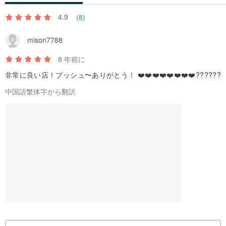
ーのステッチ（他の生地を除く）でリネンの白い生地をより生き生
4.9
きとさわやかに洗います
(8)
mison7788
デザインホールのリネン生地はほとんど製作可能ですが、生地が異
8 年前に
なれば完成品の効果も異なりますので、色選びや生地についてご不
明な点がございましたらお問い合わせください！
非常に良い店！プッシュ〜ありがとう！ ❤️❤️❤️❤️❤️❤️❤️❤️??????
中国語繁体字から翻訳
素材：100％リネン
サイズ：肩幅+袖丈133 /胸囲55 /袖口幅18.5 /袖口14 /長さ59（単
位：cm、上記寸法は横長、手作りサイズ+/- 2cm）
モデル：157cm / 48kg
綿とリネンの服の洗浄方法：
-明るい服と暗い服は別々に洗ってください。
-冷水で手で洗うことをお勧めします。強くこすったり、長時間浸し
たりしないでください（20分以内をお勧めします）。