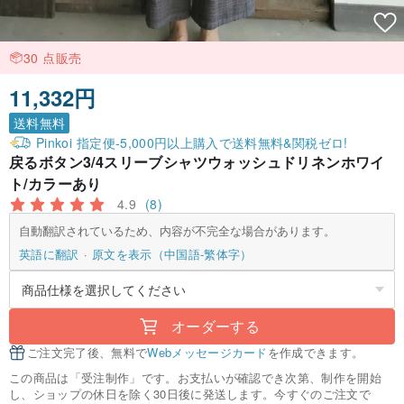
30 点販売
11,332円
送料無料
Pinkoi 指定便-5,000円以上購入で送料無料&関税ゼロ!
戻るボタン3/4スリーブシャツウォッシュドリネンホワイ
ト/カラーあり
4.9
(8)
自動翻訳されているため、内容が不完全な場合があります。
英語に翻訳
原文を表示（中国語-繁体字）
オーダーする
ご注文完了後、無料で
Webメッセージカード
を作成できます。
この商品は「受注制作」です。お支払いが確認でき次第、制作を開始
し、ショップの休日を除く30日後に発送します。今すぐのご注文で