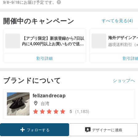
9/8~9/18にお届け予定です。
開催中のキャンペーン
すべてを見る(4)
海外デザインア
【アプリ限定】新規登録から7日以
入
内に4,000円以上お買いもので送料
越境送料割引（
無料（最大500円OFF）
割引詳細
割引詳
ブランドについて
ショップへ
felizandrecap
台湾
5
(1,183)
フォローする
デザイナーに連絡