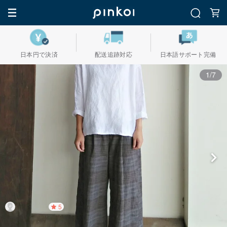
日本円で決済
配送追跡対応
日本語サポート完備
1/7
5