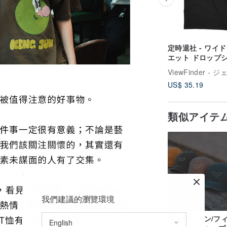
定時退社 - ワイ
エット ドロップ
ダー - 2 色
US$ 35.19
類似アイテ
我們建議的瀏覽環境
限定デザイン/フ