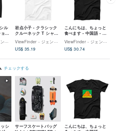
ドシル
岩点小子 - クラシック
こんにちは、ちょっと
ニャーバー
ショル
クルーネック T シャツ
食べます - 中国語 - ぽ
ドドロッ
- ホワイト
っちゃり猫バージョン -
3 色
ViewFinder - ジェンダーレスコラボ服 & ライセンスグッズ
ViewFinder - ジェンダーレスコラボ服 & ライセンスグッズ
ViewFinder - ジェンダーレスコラボ服 & ライセンスグッズ
クラシッククルーネッ
US$ 35.19
US$ 30.74
US$ 35.
ク T シャツ - 2 色
ム
チェックする
ィッシ
サーフスケートバッグ
こんにちは、ちょっと