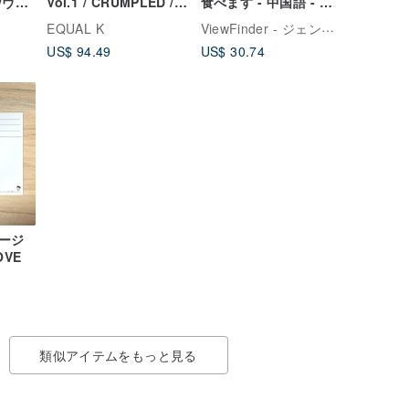
/ヴィ
Vol.1 / CRUMPLED /
食べます - 中国語 - ぽ
ュ加
ALL BLACK
っちゃり猫バージョン -
ViewFinder - ジェンダーレスコラボ服 & ライセンスグッズ
EQUAL K
クラシッククルーネッ
US$ 94.49
US$ 30.74
ク T シャツ - 2 色
ージ
OVE
類似アイテムをもっと見る