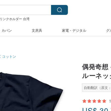
リンクホルダー 台湾
y
台湾 24金 ネックレス
・カバン
文房具
家電・デジタル
グ
ズ
コットン
偶発奇想 
ルーネック
自動翻訳（原文：
US$
30