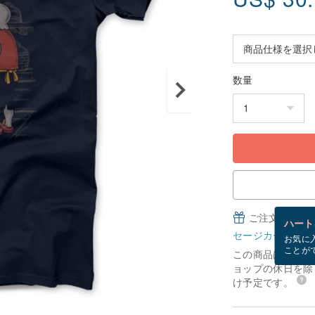
数量
ご注文完了後
ハート
セージカードとは
お気に
ことが
この商品は「受注
ョップの休日を除く
け予定です。