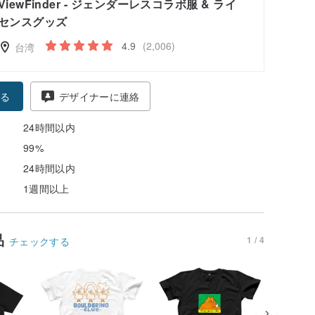
ViewFinder - ジェンダーレスコラボ服 & ライ
センスグッズ
4.9
(2,006)
台湾
る
デザイナーに連絡
24時間以内
99%
24時間以内
1週間以上
品
1 / 4
チェックする