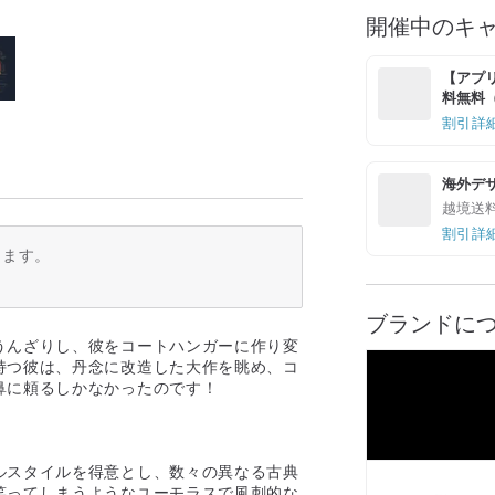
開催中のキ
【アプリ
料無料（最
割引詳
海外デ
越境送
割引詳
ります。
ブランドに
うんざりし、彼をコートハンガーに作り変
持つ彼は、丹念に改造した大作を眺め、コ
鼻に頼るしかなかったのです！
ルスタイルを得意とし、数々の異なる古典
笑ってしまうようなユーモラスで風刺的な