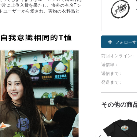
で常に上位入賞を果たし、海外の有名Tシ
ネットユーザーから愛され、実物の衣料品と
フォローす
前回オンライン：
返信率：
返信まで：
発送まで：
その他の商