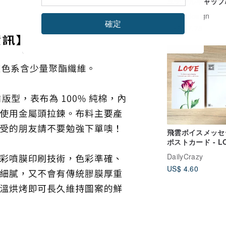
ュテールキャップ
ンテージウォッシ
oceandesign
工/6色展開
確定
US$ 17.78
飛雲ボイスメッセ
ポストカード - L
DailyCrazy
US$ 4.60