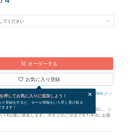
オーダーする
お気に入り登録
、無料でWebメッセージカードを作成できます。
Webメッ
を押してお気に入りに追加しよう！
？
入り登録をすると、セール情報をいち早く受け取る
できます！
制作」です。お支払いが確認でき次第、制作を開始し、シ
14日後に発送します。今すぐのご注文で9/1~9/3にお届