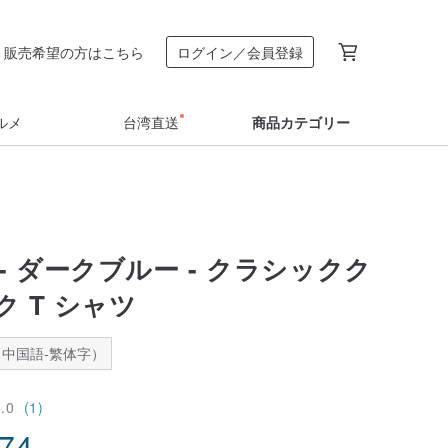
販売希望の方はこちら
ログイン／会員登録
ルメ
台湾直送
商品カテゴリー
- ダークブルー - クラシックク
 T シャツ
中国語-繁体字）
5.0
(1)
.74