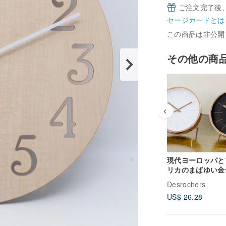
ご注文完了後
セージカードとは
この商品は非公開
その他の商
現代ヨーロッパと
リカのまばゆい金
時計 サイレント 
Desrochers
ルユース 卓上時
US$ 26.28