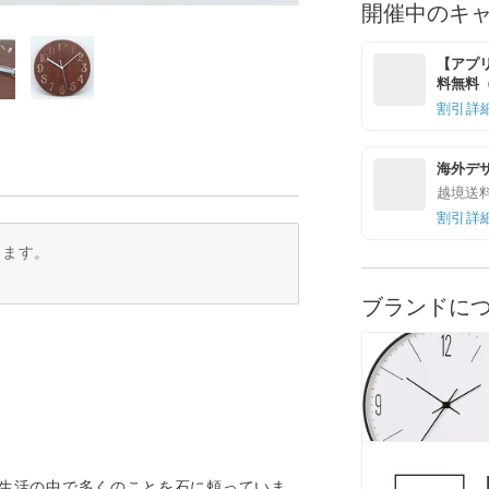
開催中のキ
【アプリ
料無料（最
割引詳
海外デ
越境送
割引詳
ります。
ブランドに
々は生活の中で多くのことを石に頼っていま