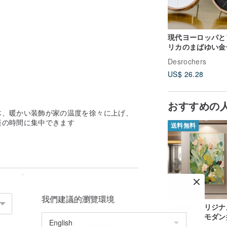
現代ヨーロッパと
リカのまばゆい金
時計 サイレント 
Desrochers
ルユース 卓上時
US$ 26.28
おすすめの
木、暖かい装飾が家の温度を徐々に上げ、
楽の時間に集中できます
送料無料
我們建議的瀏覽環境
花言葉：オリジナ
描き油絵、モダン
花卉装飾画 – リ
2個目以降の追加