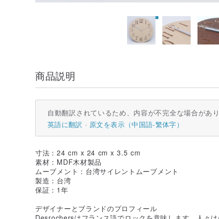
商品説明
自動翻訳されているため、内容が不完全な場合があ
英語に翻訳
原文を表示（中国語-繁体字）
寸法：24 cm x 24 cm x 3.5 cm
素材：MDF木材製品
ムーブメント：台湾サイレントムーブメント
製造：台湾
保証：1年
デザイナーとブランドのプロフィール
Desrochersはフランス語でロックを意味します。人