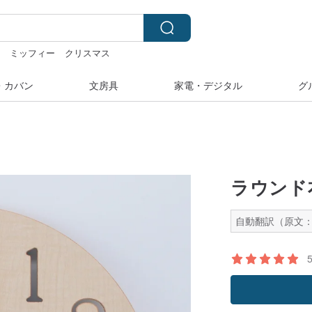
湾
ミッフィー
クリスマス
ー vipo
台湾 24金 ネックレス
・カバン
文房具
家電・デジタル
グ
ラウンド
自動翻訳（原文：