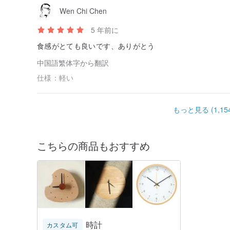
Wen Chi Chen
5 年前に
食感がとても良いです、ありがとう
中国語繁体字から翻訳
仕様：
軽い
もっと見る (1,154
こちらの商品もおすすめ
時計
カスタム可