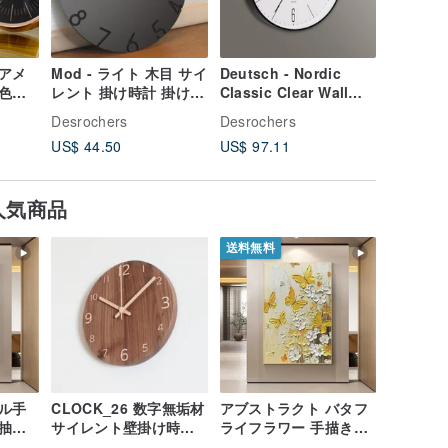
アメ
Mod - ライト 木目 サイ
Deutsch - Nordic
クラシッ
色の
レント 掛け時計 掛け時
Classic Clear Wall
掛け時計
デュア
計 デジタル サイレント
Clock Digital (Large)
Desrochers
Desrochers
Desroch
計
木製 白黒 丸太
Silent/Made in
US$ 44.50
US$ 97.11
US$ 52.
Taiwan
人気商品
送料無料
ル手
CLOCK_26 数字無垢材
アブストラクト バタフ
抽象
サイレント壁掛け時計
ライフラワー 手描き油
ビン
台湾限定 手作りブラッ
絵/抽象画/オリジナルア