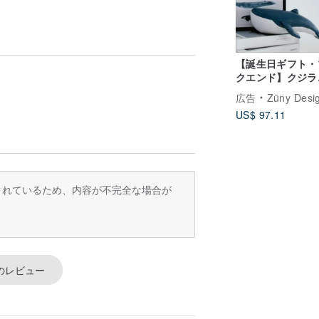
【誕生日ギフト・
クエンド】クジラ
Quiet Luxury
広告
Züny Desi
ア・新築祝い・北
US$ 97.11
ダン・オフィス美
訳されているため、内容が不完全な場合が
のレビュー