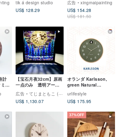
nting
tik á design studio
広告
xingmaipainting
廊
ククルミ
ート/デコレーション画/
US$ 128.29
US$ 154.28
ウォールアート/リビン
US$ 181.50
グルーム/廊下/玄関の壁
掛け
上時計
【宝石月夜32cm】原画
オランダ Karlsson,
ウミガ
一点のみ 透明アー
green Natural
マグネ
ト 影絵 インテリ
Cuckoo 木製カッコウ
o
広告
てじまともこ (北海道にじいろ絵描き)
urlifestyle
ア 満月 絵画 夜
掛け時計 (正時)
US$ 1,130.07
US$ 175.95
空 星空
37%OFF