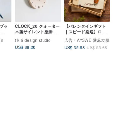
ブッ
CLOCK_20 クォーター
【バレンタインギフト
木製サイレント壁掛け
｜スピード発送】ロー
 インテリ
時計 台湾限定 手作りハ
ズクォーツ製カッサ＆
gn
tik á design studio
広告
AYSWE 愛蕊友肌
欧モ
ードメープル
ブナ材マッサージコー
US$ 88.20
US$ 35.63
US$ 55.68
學
ム ＆ リラックスロール
オンアロマオイルギフ
ト