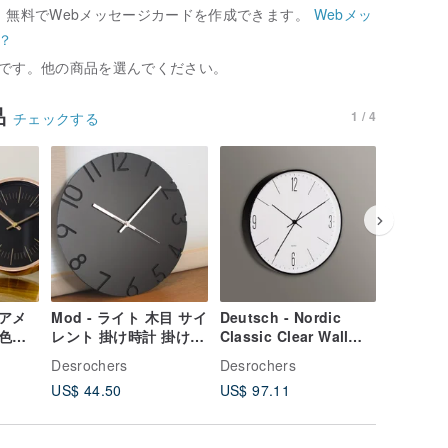
、無料でWebメッセージカードを作成できます。
Webメッ
？
です。他の商品を選んでください。
品
1 / 4
チェックする
アメ
Mod - ライト 木目 サイ
Deutsch - Nordic
クラシッ
色の
レント 掛け時計 掛け時
Classic Clear Wall
掛け時計
デュア
計 デジタル サイレント
Clock Digital (Large)
Desrochers
Desrochers
Desroch
計
木製 白黒 丸太
Silent/Made in
US$ 44.50
US$ 97.11
US$ 52.
Taiwan