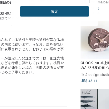
広告
xingmaipai
1個目の送料
グ、ダイニング、
送料
US$ 154.28
下、玄関、寝室に
確定
US$ 181.50
S$ 49.50
US$ 26.40
で8/12~8/17にお届け予定 | 追跡番号を提供
示されている送料と実際の送料が異なる場
の内訳に従います。 ※なお、送料着払い
面に表示されません。おおよその送料は事
。
ナーが設定した発送までの日数、配送先地
数などを考慮し算出しております。祝日や
CLOCK_10 卓
に遅延が発生した場合、実際の到着日が前
のんびり夏の日 
かじめご了承ください。
メ ヒトデ 海藻 
tik á design studi
ット式 壁掛け可
US$ 48.11