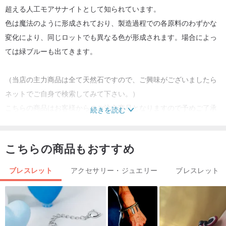
超える人工モアサナイトとして知られています。
色は魔法のように形成されており、製造過程での各原料のわずかな
変化により、同じロットでも異なる色が形成されます。場合によっ
ては緑ブルーも出てきます。
（当店の主力商品は全て天然石ですので、ご興味がございましたら
ネットでご自身で検索してみて下さい。）
こちらの商品はお客様からのご注文商品となりますので予めご了承
続きを読む
ください。クリスマスからバレンタインデーまでの期間限定で販売
されます。
こちらの商品もおすすめ
最初の1つが販売された後、ランダムに発送されますが、それもブル
ーになります。
ブレスレット
アクセサリー・ジュエリー
ブレスレット
最高級ではありませんが、コストパフォーマンスが高く、自分への
ご褒美やちょっとしたギフトにも最適です。
1セットを梱包袋と同梱してお送りいたします。