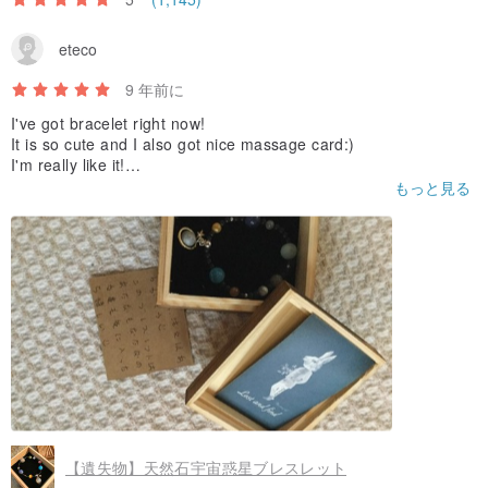
ブランドの作品にはそれぞれ「喪失」と「発見」の物語がありま
eteco
す。ユーザーが人生の中で忘れ去られていた小さな思い出を、リラ
ックスした興味深い手法で考え、探索することで、単なる所有者で
9 年前に
はなく、私たちの作品との絆、つまり主従の曖昧な関係を導きたい
I've got bracelet right now!
と考えています。
It is so cute and I also got nice massage card:)
I'm really like it!
Thank you very much!!
もっと見る
【デザイナー】
たったいま荷物のブレスレットを受け取りました！
ベア・ワン（香港）、楽しいことが大好きな人。
とてもかわいくて素敵なメッセージもそえてくださって、とても
産地・製法
気に入りました！
ありがとうございます?
香港
【遺失物】天然石宇宙惑星ブレスレット