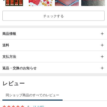
【サイズ】
ペンダント1.1cm、ネックレス46+余分6cm
チェックする
【予防】
手作業で制作しているため、すべてが完全に完璧ということはあり
商品情報
得ませんが、それもまた手仕事の特徴です。完璧主義者の友人は、
購入する前によく考えてください。
送料
支払方法
返品・交換のお知らせ
/落し物について/
レビュー
【ブランド紹介】
同ショップ商品のすべてのレビュー
Lost and find、ストーリー性のあるファッションとアクセサリーの
ブランド。
5
(1,145)