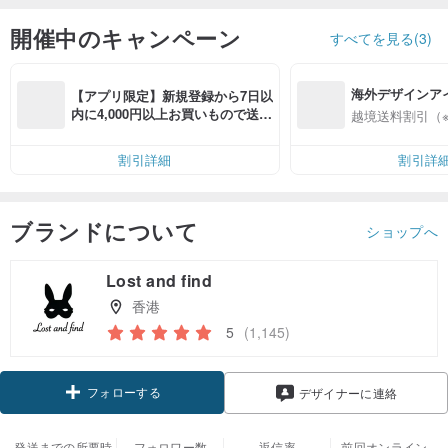
開催中のキャンペーン
すべてを見る(3)
海外デザインア
【アプリ限定】新規登録から7日以
入
内に4,000円以上お買いもので送料
越境送料割引（
無料（最大500円OFF）
割引詳細
割引詳
ブランドについて
ショップへ
Lost and find
香港
5
(1,145)
フォローする
デザイナーに連絡
発送までの所要時
フォロワー数
返信率
前回オンライン