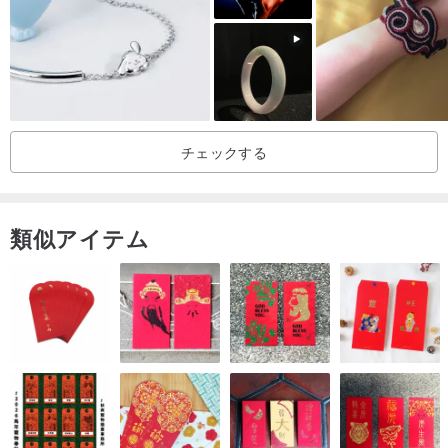
忙しい生活の中で、人は自分の人生が実は自分の周りの「ささいな
こと」と絡み合っているということを徐々に忘れていきます。すべ
てのことが私たちに何かを語っているように思えます。私たちは平
穏な心を失い、本能を失っています。忙しいときに忘れていたも
チェックする
の。
ユーザーはセットのようなもので、その体の中で小さな物語が繰り
類似アイテム
広げられます。
【起源】
香港
【原材料】
白銅人造石