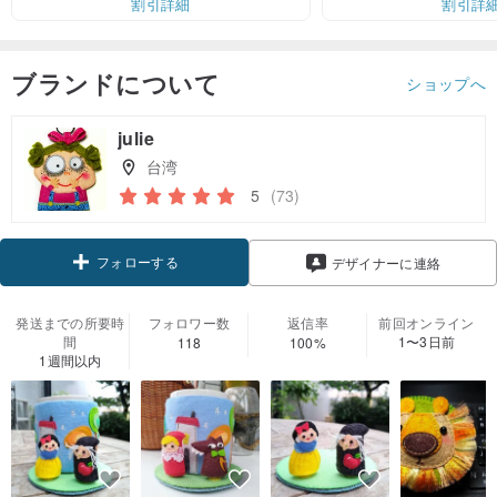
割引詳細
割引詳
ブランドについて
ショップへ
julie
台湾
5
(73)
フォローする
デザイナーに連絡
発送までの所要時
フォロワー数
返信率
前回オンライン
間
1〜3日前
118
100%
1週間以内