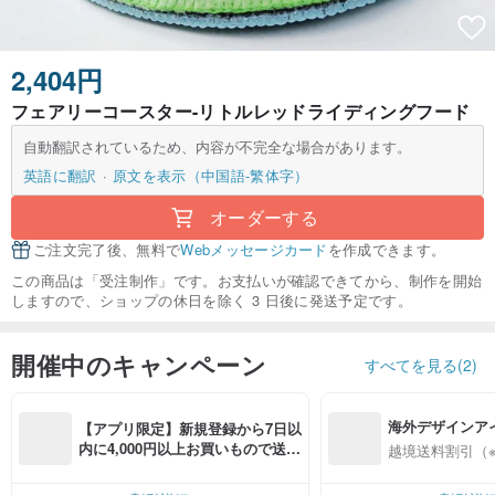
2,404円
フェアリーコースター-リトルレッドライディングフード
自動翻訳されているため、内容が不完全な場合があります。
英語に翻訳
原文を表示（中国語-繁体字）
オーダーする
ご注文完了後、無料で
Webメッセージカード
を作成できます。
この商品は「受注制作」です。お支払いが確認できてから、制作を開始
しますので、ショップの休日を除く 3 日後に発送予定です。
開催中のキャンペーン
すべてを見る(2)
海外デザインア
【アプリ限定】新規登録から7日以
入
内に4,000円以上お買いもので送料
越境送料割引（
無料（最大500円OFF）