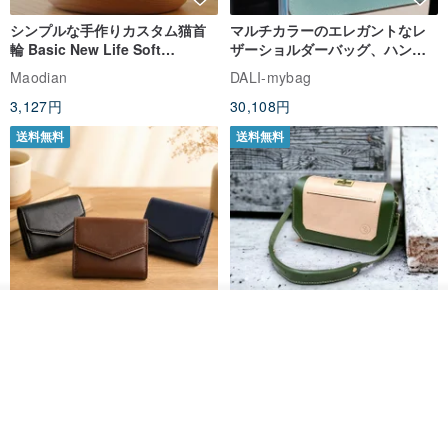
シンプルな手作りカスタム猫首
マルチカラーのエレガントなレ
輪 Basic New Life Soft
ザーショルダーバッグ、ハンド
Organic Cat Collar | Simple
メイド
Maodian
DALI-mybag
Soft Cat Collar
3,127円
30,108円
送料無料
送料無料
オーダーする
お気に入り
ショップを見る
Brita コンパクト財布 | 軽量設計
クリエイティブな個性派ショー
× 日常使いに最適
トフラップショルダーバッグ -
ラッキーグリーン (ギフト オリ
DUAL 多兒クリエイティブレザーグッズ
Zolton ゾルトン
ジナル)
8,383円
22,836円