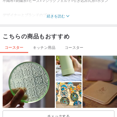
不織布+刺繍糸+ビーズ+マジックフェルト+引き込み式糸+ボタン
デザイナーとブランドのプロフィール
続きを読む
ジュリーハンドメイド
針と糸の純粋な手作り
こちらの商品もおすすめ
一心で愛
コースター
キッチン用品
コースター
産地/製造方法
台湾/ジュリーハンドメイド
チェックする