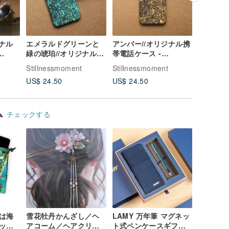
ジナル
エメラルドグリーンと
アンバー//オリジナル携
パープル
緑の琥珀//オリジナル携
帯電話ケース -
電話ケース
ng、
帯電話ケース -
iPhone、Samsung、
Samsun
Stillnessmoment
Stillnessmoment
Stillnes
iPhone、Samsung、
oppo
US$ 24.50
US$ 24.50
US$ 24.
oppo
ム
チェックする
は海
雪花牡丹かんざし／ヘ
LAMY 万年筆 マグネッ
ッグ
アコーム／ヘアクリッ
ト式ペンケースギフト