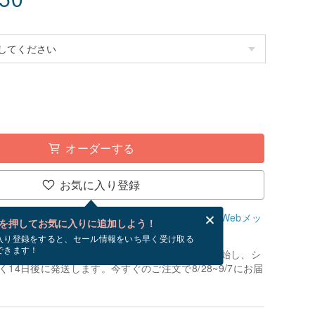
オーダーする
お気に入り登録
、無料でWebメッセージカードを作成できます。
Webメッ
を押してお気に入りに追加しよう！
？
入り登録をすると、セール情報をいち早く受け取る
できます！
制作」です。お支払いが確認でき次第、制作を開始し、シ
14日後に発送します。今すぐのご注文で8/28~9/7にお届