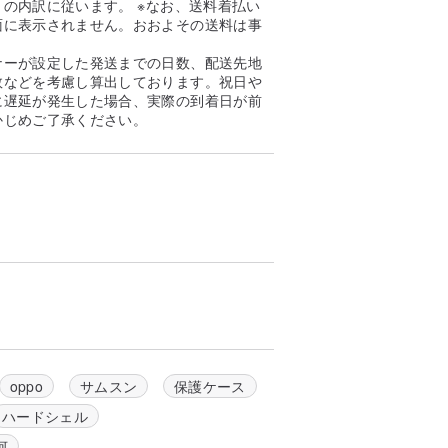
の内訳に従います。 ※なお、送料着払い
面に表示されません。おおよその送料は事
。
ナーが設定した発送までの日数、配送先地
数などを考慮し算出しております。祝日や
に遅延が発生した場合、実際の到着日が前
かじめご了承ください。
oppo
サムスン
保護ケース
ハードシェル
河