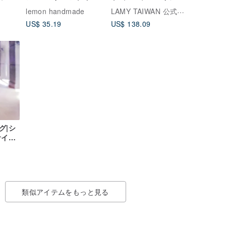
イク
プ（タッセル取り外し
ボックス / CP1 / 限定
LAMY TAIWAN 公式ストア
lemon handmade
湾の
可能）
アクアマリン
US$ 35.19
US$ 138.09
グ|シ
サイド
ューテ
類似アイテムをもっと見る