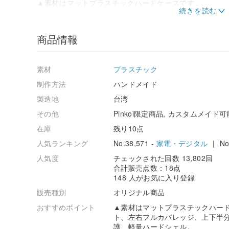
▲素材はマットプラスチックハードケースです。
3Dフルカバレッジプリント、左右フルカバレッジ、上
保護、軽量ハードシェル。
商品情報
#携帯電話、コンピューター、照明によって色が異なる
た返品や交換はできませんのでご了承ください。すべて
いです。 、品質管理が保証されており、生産日は休日を
素材
プラスチック
（国内では1〜3日以内に受け取り、海外では5〜14日
に感謝しながら待っています。
制作方法
ハンドメイド
製造地
台湾
産地・製法
台湾
その他
Pinkoi限定商品, カスタムメイド
在庫
残り10点
人気ランキング
No.38,571 -
家電・デジタル
| No.
人気度
チェックされた回数 13,802回
合計販売点数：18点
148 人がお気に入り登録
販売種別
オリジナル商品
おすすめポイント
▲素材はマットプラスチックハード
ト、左右フルカバレッジ、上下半
護、軽量ハードシェル。