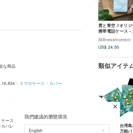
下半分カバレッジ、マットタッチ、強力な
場合がありますので、色の違いを理由とし
雲と青空 //オリ
の小物は丁寧に作られており、とても美し
携帯電話ケース -
除く約5〜10日で、生産後に発送されます
iPhone、Samsu
Stillnessmoment
以内に受け取ります）。私たちの小さなこと
oppo
US$ 24.50
類似アイテ
可能な商品
16,834 -
スマホケース・カバー
我們建議的瀏覽環境
ケースです。 3Dフルカバレッジプリン
【ブヤン】台湾島
分カバレッジ、マットタッチ、強力な保
に囲まれ、万能バ