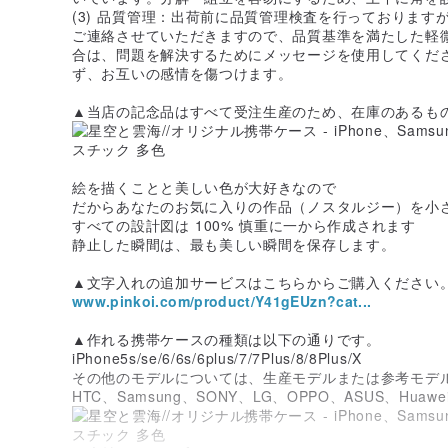
(3) 品質管理：出荷前に品質管理検査を行っておりま
ご連絡させていただきますので、品質基準を満たした軽
合は、問題を解決するためにメッセージを使用してくだ
ず、お互いの感情を傷つけます。
▲当店の記念品はすべて受注生産のため、在庫のあるも
絵を描くことと美しい色が大好きなので
だからあなたのお気に入りの作品（ノスタルジー）を小
すべての設計図は 100% 慎重に一から作成されます
静止した瞬間は、最も美しい瞬間を保存します。
▲文字入れの追加サービスはこちらからご購入ください
www.pinkoi.com/product/Y41gEUzn?cat...
▲作れる携帯ケースの種類は以下の通りです。
iPhone5s/se/6/6s/6plus/7/7Plus/8/8Plus/X
その他のモデルについては、生産モデルまたは参考モデ
HTC、Samsung、SONY、LG、OPPO、ASUS、Hua