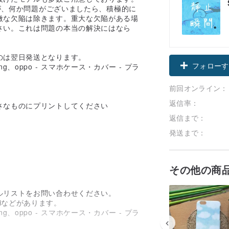
すが、何か問題がございましたら、積極的に
微な欠陥は除きます。重大な欠陥がある場
さい。これは問題の本当の解決にはなら
のは翌日発送となります。
フォローす
前回オンライン：
返信率：
さなものにプリントしてください
返信まで：
発送まで：
。
その他の商
ルリストをお問い合わせください。
weiなどがあります。