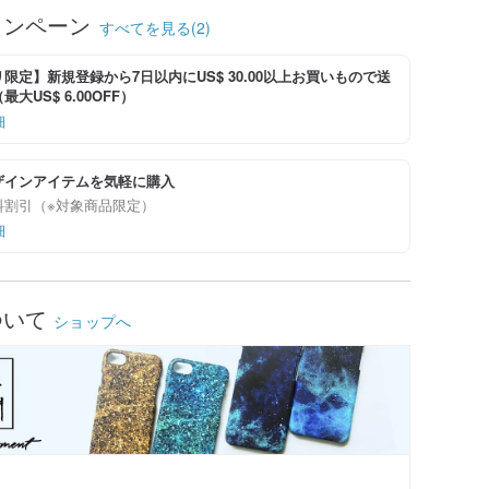
ャンペーン
すべてを見る(2)
限定】新規登録から7日以内にUS$ 30.00以上お買いもので送
大US$ 6.00OFF）
細
ザインアイテムを気軽に購入
料割引（※対象商品限定）
細
ついて
ショップへ