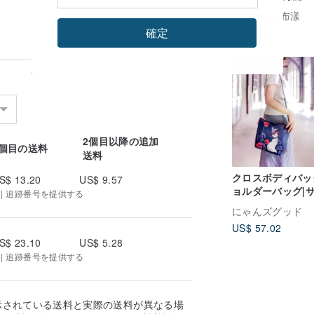
＝携帯バッグ＝マ
Bu Young 布漾
ロファイバー＝台
確定
US$ 8.02
特徴を拭く
2個目以降の追加
1個目の送料
送料
クロスボディバッ
S$ 13.20
US$ 9.57
ョルダーバッグ|
 | 追跡番号を提供する
バッグ-ポピー•ビ
にゃんズグッド
ィーキャット
US$ 57.02
S$ 23.10
US$ 5.28
 | 追跡番号を提供する
示されている送料と実際の送料が異なる場