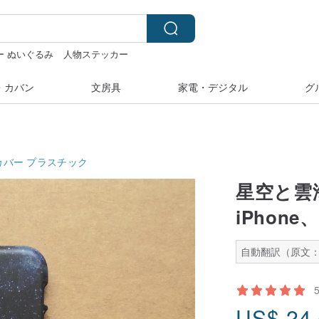
ー ぬいぐるみ
人物ステッカー
ラージュ素材
・カバン
文房具
家電・デジタル
グ
カバー
プラスチック
星空と雲海
iPhone
自動翻訳（原文：
US$
24