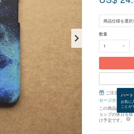
数量
ご注文完了後
ハート
セージカードとは
お気に
ことが
この商品は「受注
ョップの休日を除く
け予定です。