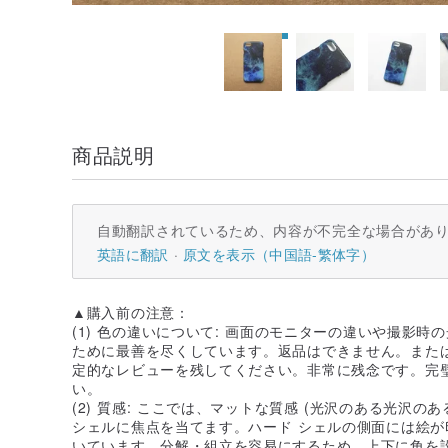
商品説明
自動翻訳されているため、内容が不完全な場合があ
英語に翻訳
原文を表示（中国語-繁体字）
▲購入前の注意：
(1) 色の違いについて: 画面のモニターの違いや撮影
ために最善を尽くしています。返品はできません。また
定的なレビューを残してください。非常に残念です。完
い。
(2) 質感: ここでは、マットな質感 (光沢のある光沢の
シェルに焦点を当てます。ハード シェルの側面には絵
いています。分解・組立を容易にするため、上下に角を