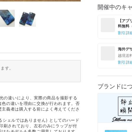
開催中のキ
【アプリ
料無料（最
割引詳
海外デ
越境送
割引詳
ります。
ブランドに
時の光の違いにより、実際の商品を撮影する
は色の違いを理由に交換が行われます。否
璧主義者は購入する前によく考えてくださ
あるシェルではありません) としてのハード
が印刷されており、左右のみにラップが付
設けたモデルも多数ご用意しております。