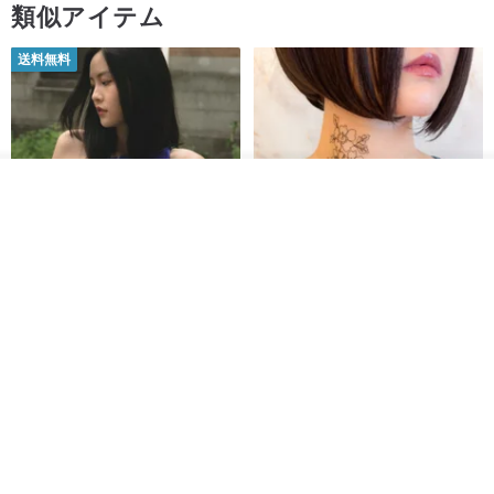
類似アイテム
送料無料
入荷待ち登録
お気に入り
ショップを見る
【イタリアの精緻な職人技】 -
世界の片隅で静かに咲く花/ ワン
フレンチシックな装い - ツイル
ポイントタトゥーのレースのチ
プリントシルクスカーフトップ
ョーカー SV649
from a friend of mine
Sugar Valentine
ス
34,340円
1,780円
送料無料