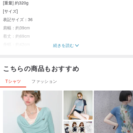
[重量] 約320g
[サイズ]
表記サイズ：36
肩幅：約39cm
着丈：約69cm
身幅：約42cm
続きを読む
袖丈：約63cm[仕様]
アパレル-サイズ：S 程度
こちらの商品もおすすめ
号数：7号-9号 程度
袖の長さ：長袖
Tシャツ
ファッション
[付属品]
なし