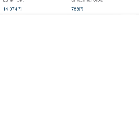
ディース クロスボディ
14,074円
788円
送料無料
35%OFF
カートに入れる
お気に入り
ショップを見る
クロシェ編み丸型ジュートバッ
オーガニックコットン糸の編み
グ、クロシェ編みトートバッ
バッグ、クラッチバッグとして
グ、クロシェ編みショルダーバ
も。
Lunar Cat
Knits And Woven By Oom
ッグ
11,425円
5,405円
8,314円
送料無料