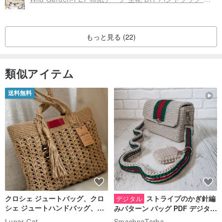
もっと見る (22)
類似アイテム
送料無料
クロシェ ジュートバッグ、クロ
ストライプのかぎ針編
デジタル
シェ ジュートハンドバッグ、リ
みパターン バッグ PDF デジタル
ユーザブルバッグ
インスタント ダウンロード、レ
Lunar Cat
SmachnaTorba