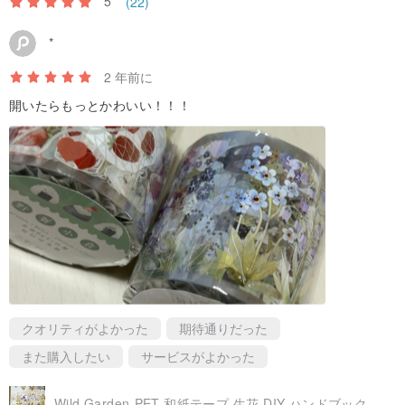
5
(22)
*
2 年前に
開いたらもっとかわいい！！！
クオリティがよかった
期待通りだった
また購入したい
サービスがよかった
Wild Garden-PET 和紙テープ 生花 DIY ハンドブック 日記 手描き装飾材料