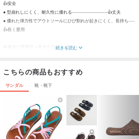
👍安全
● 型崩れしにくく、耐久性に優れる-----------------------👍丈夫
● 優れた弾力性でアウトソールにひび割れが起きにくく、長持ち----
👍長く愛用
💎鼻緒の重要性 ⭐鼻緒生涯保証//無料
続きを読む
● 完璧な比率の鼻緒穴は、快適な履き心地に加え、「足の甲をより
すらりと長く見せます!!」
こちらの商品もおすすめ
● アウトソールの穴と鼻緒の厚みが均一なので、「鼻緒が切れにく
い」
サンダル
靴・靴下
（外出先で鼻緒が突然切れるのは本当に困りますよね）
● 東洋人の足型にフィットする鼻緒で、快適な履き心地、靴擦れし
にくい
💎QWQサイズ対応表
- QWQサイズ25 🔹日本サイズ25 🔹アメリカサイズ7