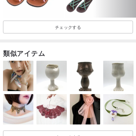
- QWQサイズ26 🔹日本サイズ26 🔹アメリカサイズ8
- QWQサイズ27 🔹日本サイズ27 🔹アメリカサイズ9
- QWQサイズ28 🔹日本サイズ28 🔹アメリカサイズ10.5
チェックする
- QWQサイズ29 🔹日本サイズ29 🔹アメリカサイズ11.5
🔸🔸🔸 100%オリジナルデザイン + 100%台湾製🔸🔸🔸
類似アイテム
🌵全商品960台湾ドル以上で送料無料 <台湾本島内>
🌵すべての靴に不織布の包装袋が付属します（色はランダム）
🌵全商品10日間の鑑賞期間を設けており、【理由を問わず】返品・
交換が可能です。海外のお客様は鑑賞期間の対象外です。
🌵鑑賞期間内の返品・交換の場合、お客様ご自身で商品をQWQまで
ご返送いただく必要があります。
【無料】で【1回】新しい商品の送料を提供いたします。
🌵返品・交換は、返品・交換用紙に記載のオンライン申請またはカ
スタマーサービスLINEにてお問い合わせください。
🌵以下の場合は交換および返品をお受けできません：商品の汚れ、