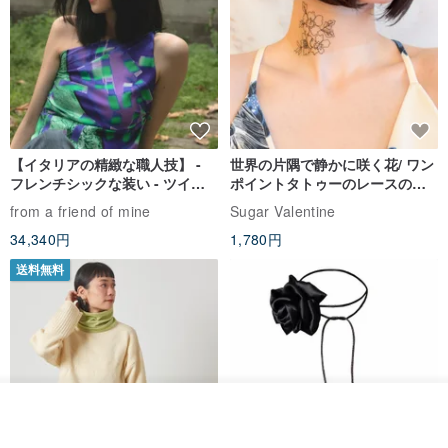
【イタリアの精緻な職人技】 -
世界の片隅で静かに咲く花/ ワン
フレンチシックな装い - ツイル
ポイントタトゥーのレースのチ
プリントシルクスカーフトップ
ョーカー SV649
from a friend of mine
Sugar Valentine
ス
34,340円
1,780円
送料無料
カートに入れる
お気に入り
ショップを見る