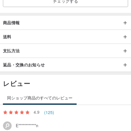
チェックする
アウトソールの摩耗。そのため、室内でのご試着をお願いいたしま
す。
🌵返品・交換の際は、元の商品、防塵袋を含むパッケージ、靴箱、
商品情報
保証書（ラインストーン付きの靴のみ）、タグ、ノベルティなどを
含めてご返送ください。
送料
支払方法
返品・交換のお知らせ
レビュー
同ショップ商品のすべてのレビュー
4.9
(125)
E************n