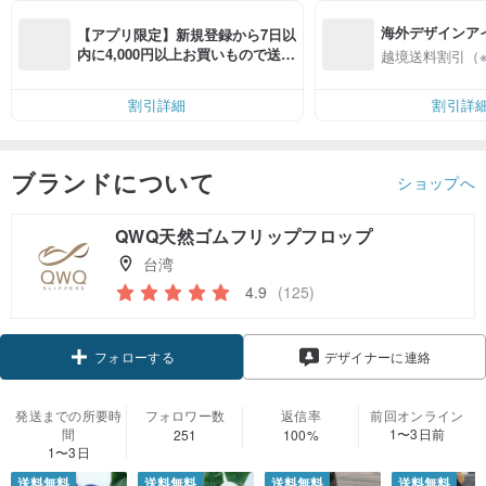
海外デザインア
【アプリ限定】新規登録から7日以
入
内に4,000円以上お買いもので送料
越境送料割引（
無料（最大500円OFF）
割引詳細
割引詳
ブランドについて
ショップへ
QWQ天然ゴムフリップフロップ
台湾
4.9
(125)
クーポン取得
デザイナーに連絡
フォローする
発送までの所要時
フォロワー数
返信率
前回オンライン
間
1〜3日前
251
100%
1〜3日
送料無料
送料無料
送料無料
送料無料