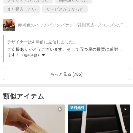
また購入したい
サービスがよかった
赤褐色のハッチバックパケット背側真皮<ブロンズ>のTsubasa.Y│COACHアンティークパッケージ014
デザイナーは4 年前に返信しました。
ご支援ありがとうございます、そして五つ星の賞賛に感謝し
ます！（◍•ᴗ•◍）❤
もっと見る (785)
類似アイテム
送料無料