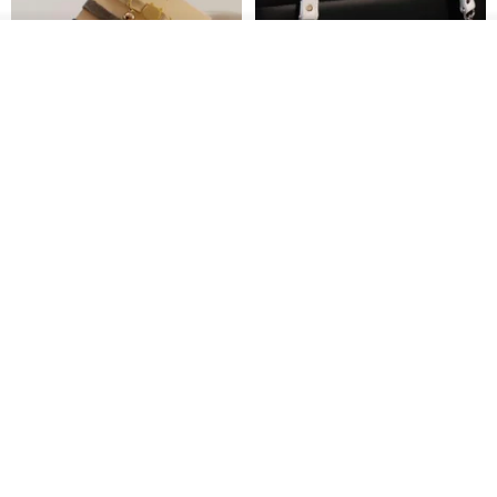
入荷待ち登録
ショップを見る
シンプルな手作りカスタム猫首
マルチカラーのエレガントなレ
輪 Basic New Life Soft
ザーショルダーバッグ、ハンド
Organic Cat Collar | Simple
メイド
Maodian
DALI-mybag
Soft Cat Collar
3,127円
30,108円
送料無料
送料無料
Brita コンパクト財布 | 軽量設計
クリエイティブな個性派ショー