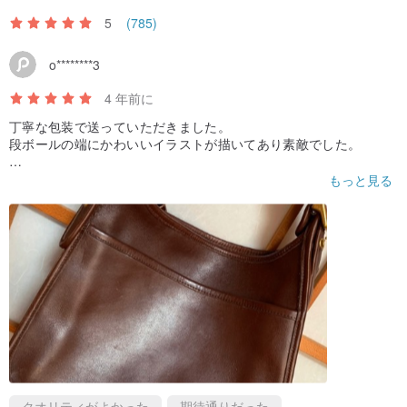
5
(785)
o********3
4 年前に
丁寧な包装で送っていただきました。
段ボールの端にかわいいイラストが描いてあり素敵でした。
商品に大きな傷や汚れはなく、よく管理されていたものだと思い
もっと見る
ます。匂いも気になりませんでした。
ヴィンテージだからか鞄自体の重さはありますが、かわいいので
問題ないです。
色味は写真で見たものと同じで、期待通りでした。
また利用させていただきたいと思います。
ありがとうございました。
クオリティがよかった
期待通りだった