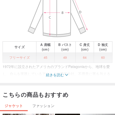
A
肩幅
B
バスト
C
身丈
D
袖丈
サイズ
(cm)
(cm)
(cm)
(cm)
フリーサイズ
45
49
64
60
1972年に設立されたアメリカのブランドPatagoniaから、地球を愛
し、自らを実践しているアウトドア用品会社。不用意に害を与える
続きを読む
ことなく商品を作り出すために、多数のリサイクルポリエステル製
品が使用され、この環境ブランドの特徴となり、年間収益の1％から
こちらの商品もおすすめ
10％を環境団体に寄付します。配色は大胆で生き生きとして若く、
そしてそれはまたパタゴニアを人気の爆撃機になるための理由にし
ジャケット
ファッション
た多くの有名人に恵まれています。あなたは昔を愛し、パタゴニア