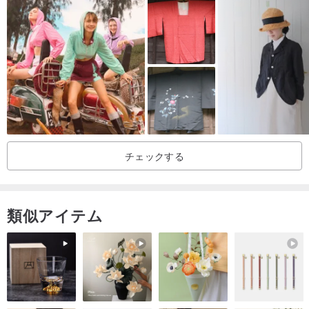
と同じ環境信念を持っていますか？それならパタゴニアの精神を継
承しブランドを所有するべきです。
コンピュータの画面がややかすかであるため、製品はすべて実際の
製品に取り込まれています。
ポストプロダクション修理画面は国際規格に調整されています、購
入前に質問することを歓迎します
私たちはあなたに詳細に答えます。
チェックする
購入前にあなたの服のサイズを比較してください、販売後のサイズ
を受け入れない、または予想通りにしないでください。
類似アイテム
店舗内の商品は、すべて10年以上の古い製品、または10年以上の新
しい製品です。
何年にもわたる使用または保管、時々の痕跡の後、容認できないも
のは買わない