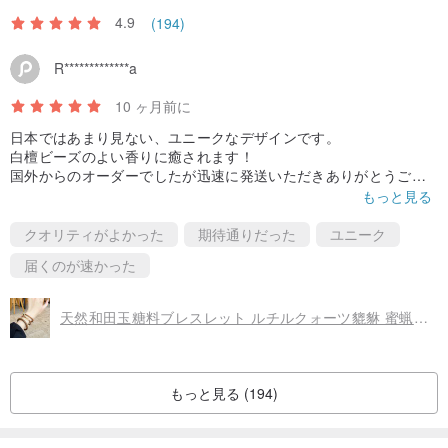
4.9
(194)
R*************a
10 ヶ月前に
日本ではあまり見ない、ユニークなデザインです。
白檀ビーズのよい香りに癒されます！
国外からのオーダーでしたが迅速に発送いただきありがとうござ
いました🫶
もっと見る
クオリティがよかった
期待通りだった
ユニーク
届くのが速かった
天然和田玉糖料ブレスレット ルチルクォーツ貔貅 蜜蝋ランニングリング 老山白檀ブレスレット 金運招来 厄除け 無病息災
もっと見る (194)