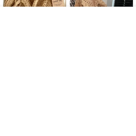
その他の商品を見る
ショップを見る
クロシェ編み丸型ジュートバッ
オーガニックコットン糸の編み
グ、クロシェ編みトートバッ
バッグ、クラッチバッグとして
グ、クロシェ編みショルダーバ
も。
Lunar Cat
Knits And Woven By Oom
ッグ
11,425円
5,405円
8,314円
送料無料