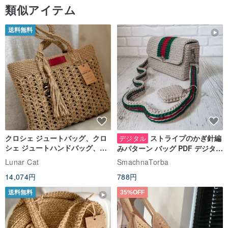
類似アイテム
送料無料
クロシェ ジュートバッグ、クロ
ストライプのかぎ針編
デジタル
シェ ジュートハンドバッグ、リ
みパターン バッグ PDF デジタル
ユーザブルバッグ
インスタント ダウンロード、レ
Lunar Cat
SmachnaTorba
ディース クロスボディ
14,074円
788円
送料無料
35%OFF