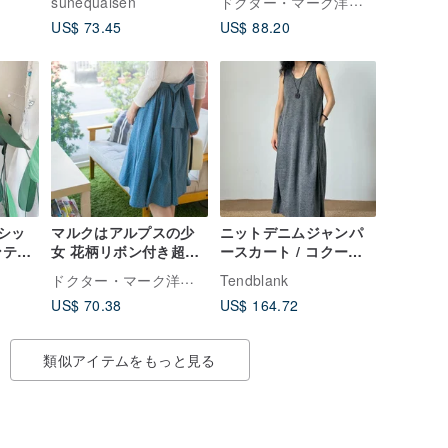
ドクター・マーク洋裁店（DR.MARK）
sunequalsen
US$ 73.45
US$ 88.20
ラシッ
マルクはアルプスの少
ニットデニムジャンパ
ンティ
女 花柄リボン付き超ワ
ースカート / コクーン
デニ
イドフレアスカート
シルエットワンピース /
ドクター・マーク洋裁店（DR.MARK）
Tendblank
ピー
バイカラーヴィンテー
US$ 70.38
US$ 164.72
ジ加工ロングスカート
類似アイテムをもっと見る