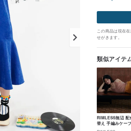
この商品は現在在庫
せがきます。
類似アイテ
RIMLESS無辺 
替え 手編みケー
みデザイン ベス