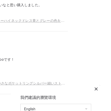
いなと思い購入しました。
あなたのお母さんは、2016AW正弦波が小さいカラーハイネックドレス青とグレーの色をヒットLIES
ooです！
ダークグリーン、ダークブルー色、オプション、小さなポケットリングシルバー細いストラップの蓮裾スカート
我們建議的瀏覽環境