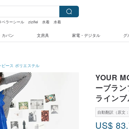
ラベラーシール
zizifei
水着
水着
ダー 台湾
・カバン
文房具
家電・デジタル
グ
ンピース
ポリエステル
YOUR 
ーブラン
ラインブ
自動翻訳（原文：
US$
83