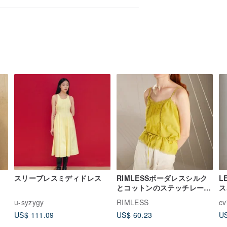
スリーブレスミディドレス
RIMLESSボーダレスシルク
L
とコットンのステッチレース
ス
スリングデザインセンスニッ
イ
u-syzygy
RIMLESS
cv
チアウターウェアベストオリ
US$ 111.09
US$ 60.23
US
ジナルデザイン