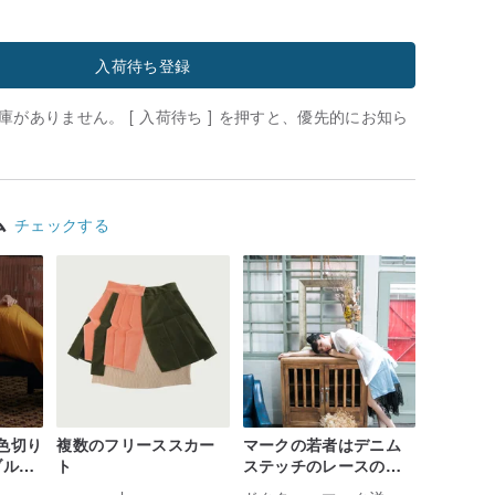
入荷待ち登録
がありません。 [ 入荷待ち ] を押すと、優先的にお知ら
ム
チェックする
配色切り
複数のフリーススカー
マークの若者はデニム
ブル編
ト
ステッチのレースのド
トワン
レスを着ています