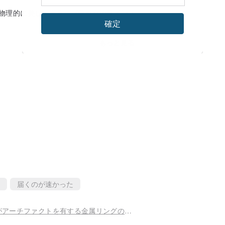
物理的に美しすぎる、ブラックのラインス
確定
る必要があるかもしれません
もっと見る
す
届くのが速かった
小さなはブラックストライプ形状カットスリーブがアーチファクトを有する金属リングの上部を編成レッド~~~