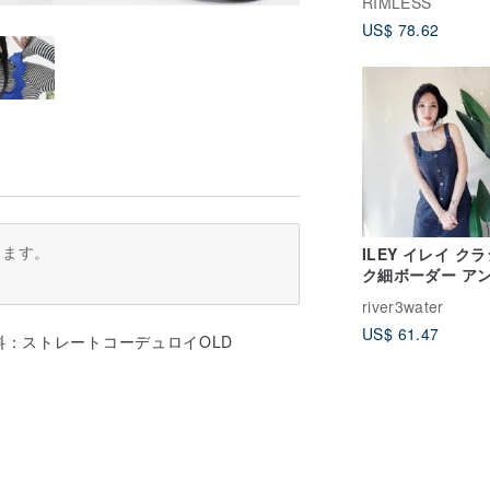
RIMLESS
ピース
US$ 78.62
ります。
ILEY イレイ ク
ク細ボーダー ア
ークヴィンテージ
river3water
ムサロペットワン
US$ 61.47
ス
料：ストレートコーデュロイOLD