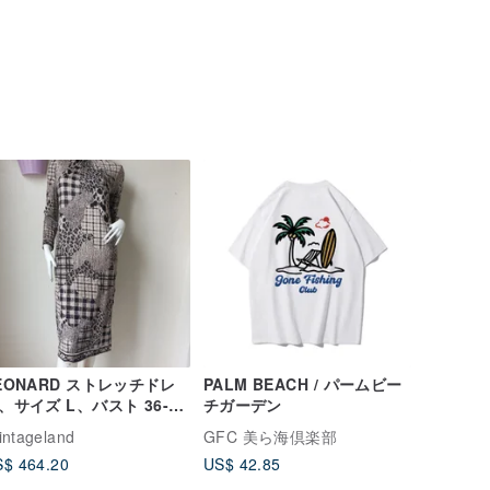
EONARD ストレッチドレ
PALM BEACH / パームビー
、サイズ L、バスト 36-40
チガーデン
ンチ。
intageland
GFC 美ら海倶楽部
$ 464.20
US$ 42.85