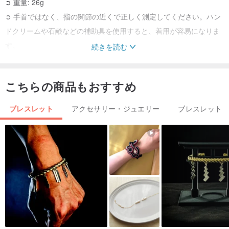
➲ 重量: 26g
➲ 手首ではなく、指の関節の近くで正しく測定してください。ハン
ドクリームや石鹸などの補助具を使用すると、着用が容易になりま
す。
続きを読む
〈ご購入前に〉
こちらの商品もおすすめ
► レピドライトは硬度が最も低いヒーリング石です。着用の際は、
硬いものとの接触を避けるために保護してください。
ブレスレット
アクセサリー・ジュエリー
ブレスレット
►ブレスレットは壊れないように丁寧に扱ってください。ブレスレ
ットは固い宝石でできており、落とすと破損します。ブレスレット
をお湯などの極端な温度変化にさらさないでください。
► 各写真は、実物と写真のギャップをできる限り狭めようとして、
各オブジェクトに対して 1 枚の写真を現物で撮影しています。ただ
し、撮影技術、ディスプレイ、光、環境などの要因により、多少の
誤差が生じる場合があります.各写真の物理的効果をさまざまな角度
から参照してください.最終的には、受け取った実際の製品を参照し