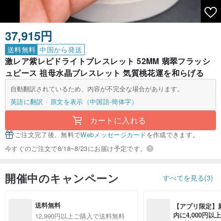
37,915円
送料無料
中国から発送
激レア紫レピドライトブレスレット 52MM 翡翠フラッシ
ュピース 祖母水晶ブレスレット 気質桃花運を和らげる
自動翻訳されているため、内容が不完全な場合があります。
英語に翻訳
原文を表示（中国語-簡体字）
カートに入れる
ご注文完了後、無料で
Webメッセージカード
を作成できます。
今すぐのご注文で8/18~8/23にお届け予定です。
開催中のキャンペーン
すべてを見る(3)
送料無料
【アプリ限定】
内に4,000円
12,990円以上ご購入で送料無料