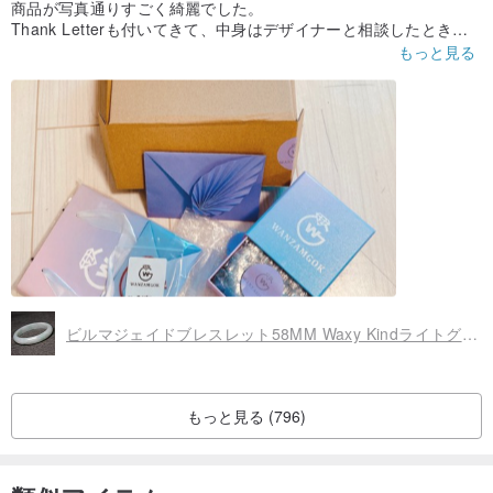
商品が写真通りすごく綺麗でした。
た。クラシカルな美学と絶妙な職人技の融合。女性の明るい夢とた
Thank Letterも付いてきて、中身はデザイナーと相談したときの
内容も触れたので定型文ではなく一通一通丁寧に書いてくれたの
ゆまぬファッションの追求を体現しています。
もっと見る
とわかって感動しました。
════════════════
さらにプチギフト（一粒天然石のブレスレット）も貰いました！
大切に使わせていただきます。
✾『カスタマイズサービス』
また利用したいと思います、ありがとうございます！
ビルマジェイドブレスレット58MM Waxy KindライトグリーンボトムフローティングフラワーブレスレットAカーゴベルト証明書スムースモイスチャー高コスト効率
もっと見る (796)
独自のジュエリーをデザインする
ジュエリーの好みは人によって異なります。ジュエリーに対する独
自のアイデアはあるが、満足のいく完成品が見つからない場合、こ