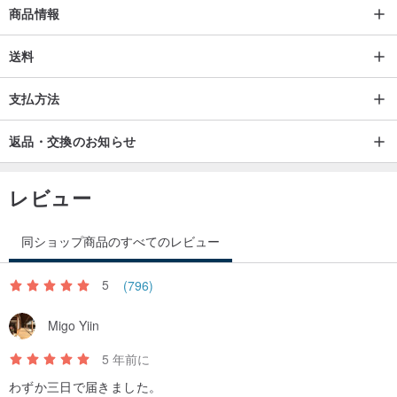
商品情報
送料
支払方法
返品・交換のお知らせ
レビュー
同ショップ商品のすべてのレビュー
5
(796)
ワンザムゴクはジュエリーデザインを中心としたオリジナルデザイ
Migo Yiin
ナーズブランドです。
5 年前に
創業以来、私たちは輝かしい美しさのファッションデザインを革新
わずか三日で届きました。
し、探求し、追求するという輝かしい使命を日々実践してきまし