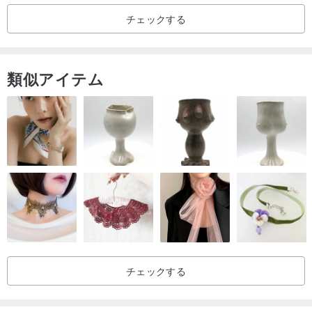
てください. .
チェックする
► 天然素材は完璧ではなく、脱脂綿、水筋、坑道などのわずかな自
然の痕跡は自然からの贈り物ですので、撮影の際はご注意くださ
い。
類似アイテム
► 誤飲による窒息やその他の怪我を避けるため、ジュエリーは子供
やペットの手の届かないところに保管してください。
► 商品を受け取った後、商品またはサービスについてご不明な点が
ございましたら、まずお問い合わせください. すべての解決策があり
ますので、後悔して商品を受け取ってはいけません!
► 販売は終わりではなく、サービスは始まったばかりです! !
▂﹏▂﹏▂▂▂▂﹏▂▂▂▂﹏▂▂▂
✾『ブランドストーリー』
チェックする