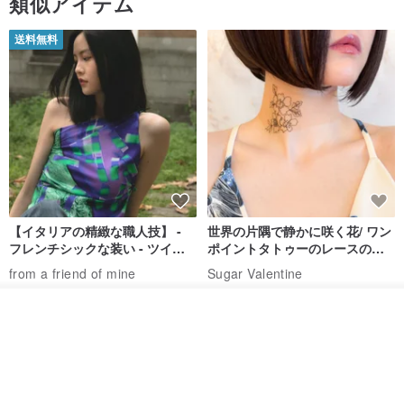
類似アイテム
のスタジオは豊富なコレクションを提供できます。ご希望のジュエ
リーの写真を送っていただければ、お見積もりいたします。
送料無料
════════════════
✾品質は私たちが追求するすべてです。
✾ご来店ありがとうございます！
【イタリアの精緻な職人技】 -
世界の片隅で静かに咲く花/ ワン
フレンチシックな装い - ツイル
ポイントタトゥーのレースのチ
プリントシルクスカーフトップ
ョーカー SV649
from a friend of mine
Sugar Valentine
ス
34,340円
1,780円
カートに入れる
送料無料
お気に入り
ショップを見る