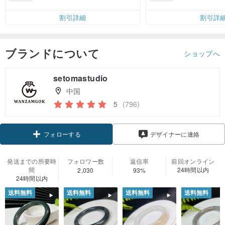
無料（最大500円
割引詳細
割引詳
ブランドについて
ショップへ
setomastudio
中国
5
(796)
クーポン取得
デザイナーに連絡
フォローする
発送までの所要時
フォロワー数
返信率
前回オンライン
間
24時間以内
2,030
93%
24時間以内
送料無料
送料無料
送料無料
送料無料