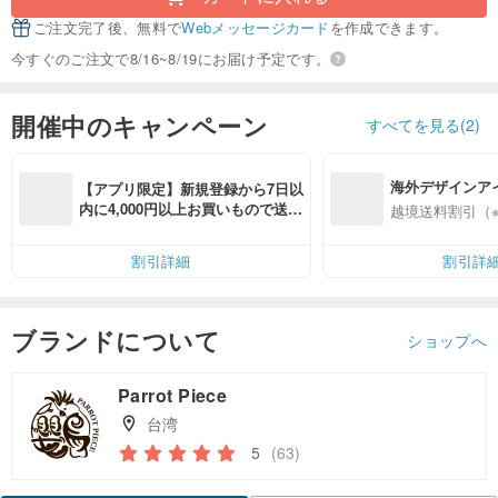
ご注文完了後、無料で
Webメッセージカード
を作成できます。
今すぐのご注文で8/16~8/19にお届け予定です。
開催中のキャンペーン
すべてを見る(2)
海外デザインア
【アプリ限定】新規登録から7日以
入
内に4,000円以上お買いもので送料
越境送料割引（
無料（最大500円OFF）
割引詳細
割引詳
ブランドについて
ショップへ
Parrot Piece
台湾
5
(63)