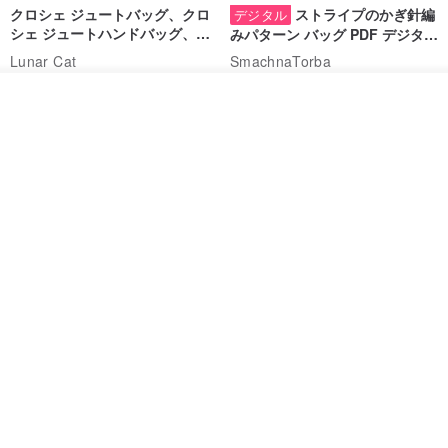
クロシェ ジュートバッグ、クロ
ストライプのかぎ針編
デジタル
シェ ジュートハンドバッグ、リ
みパターン バッグ PDF デジタル
ユーザブルバッグ
インスタント ダウンロード、レ
Lunar Cat
SmachnaTorba
ディース クロスボディ
14,074円
788円
カートに入れる
お気に入り
ショップを見る
送料無料
35%OFF
クロシェ編み丸型ジュートバッ
オーガニックコットン糸の編み
グ、クロシェ編みトートバッ
バッグ、クラッチバッグとして
グ、クロシェ編みショルダーバ
も。
Lunar Cat
Knits And Woven By Oom
ッグ
11,425円
5,405円
8,314円
送料無料