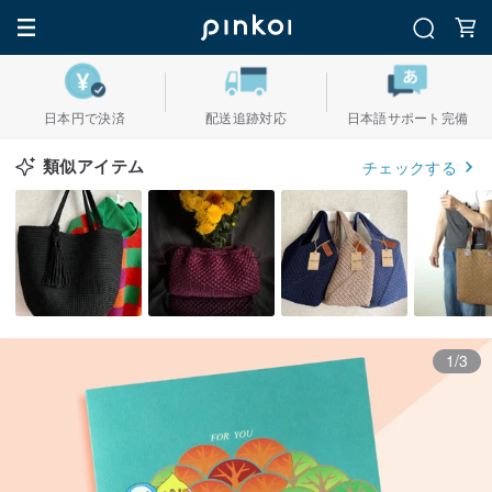
日本円で決済
配送追跡対応
日本語サポート完備
類似アイテム
チェックする
1/3