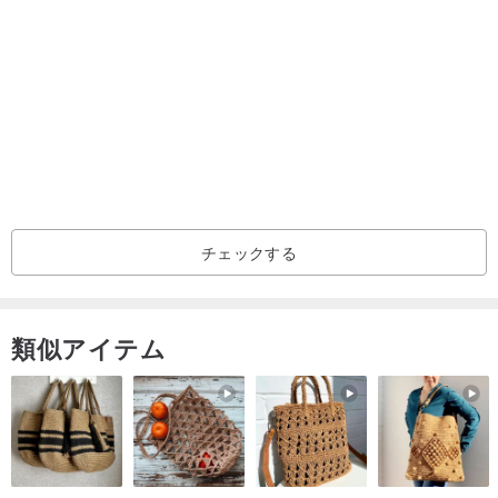
/心を込めた梱包/
▼商品はすべて丁寧に梱包されています。
▼発送前に商品と付属品はすべて丁寧に検品されます。
/ご注文時の注意/
チェックする
▼画像は撮影時の光源、色温度、または異なるディスプレイにより
色差が生じる可能性があります。実際の色は実物を基準としますの
で、何卒ご了承ください。
類似アイテム
▼様々なオウムのデザインを継続して開発中です。カスタマイズや
ビジネスに関するご要望がございましたら、お気軽にお問い合わせ
いただき、在庫状況をご確認ください。