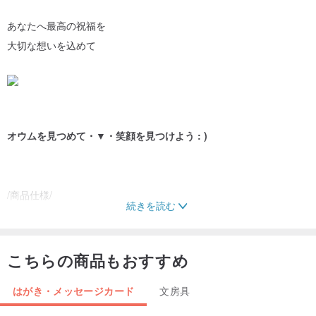
あなたへ最高の祝福を
大切な想いを込めて
オウムを見つめて・▼・笑顔を見つけよう : )
/商品仕様/
続きを読む
▼カード用紙 - 雅紋紙*表面に木の石のような質感があり、素朴で上
品です。
▼折りたたみ時サイズ - W103 x H122 mm
こちらの商品もおすすめ
▼数量 - 封筒1枚+カード1枚
はがき・メッセージカード
文房具
◎商品に撮影小道具は含まれません◎