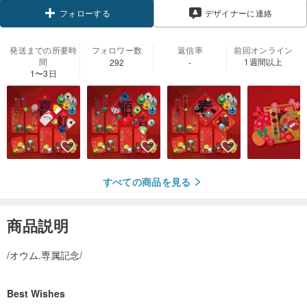
フォローする
デザイナーに連絡
発送までの所要時
フォロワー数
返信率
前回オンライン
間
1週間以上
292
-
1〜3日
すべての商品を見る
商品説明
/オウム.専属記念/
Best Wishes