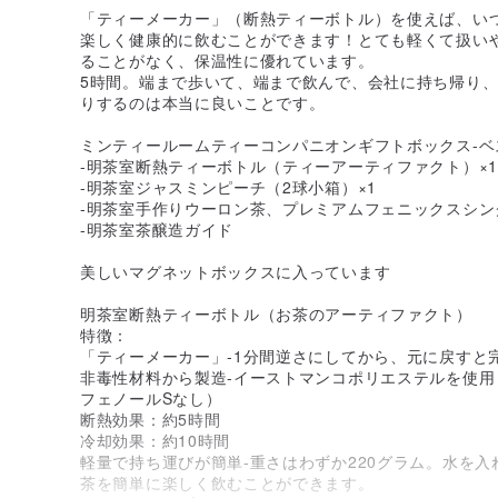
「ティーメーカー」（断熱ティーボトル）を使えば、い
楽しく健康的に飲むことができます！とても軽くて扱い
ることがなく、保温性に優れています。
5時間。端まで歩いて、端まで飲んで、会社に持ち帰り
りするのは本当に良いことです。
ミンティールームティーコンパニオンギフトボックス-
-明茶室断熱ティーボトル（ティーアーティファクト）×1
-明茶室ジャスミンピーチ（2球小箱）×1
-明茶室手作りウーロン茶、プレミアムフェニックスシン
-明茶室茶醸造ガイド
美しいマグネットボックスに入っています
明茶室断熱ティーボトル（お茶のアーティファクト）
特徴：
「ティーメーカー」-1分間逆さにしてから、元に戻すと
非毒性材料から製造-イーストマンコポリエステルを使用（B
フェノールSなし）
断熱効果：約5時間
冷却効果：約10時間
軽量で持ち運びが簡単-重さはわずか220グラム。水を入
茶を簡単に楽しく飲むことができます。