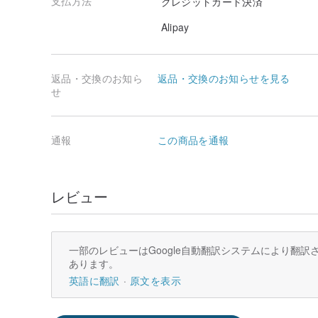
支払方法
フレッシュでマルチフレーバー、そして頬の後味は唾液
クレジットカード決済
てそれぞれの特徴があります。ラベルに印刷されている
Alipay
い。
健康：中立、ストレス解消、コレステロール低下。
返品・交換のお知ら
返品・交換のお知らせを見る
サイズ：7cm x 17.5cm
せ
正味重量：55g
総重量：158g
通報
この商品を通報
レビュー
一部のレビューはGoogle自動翻訳システムにより翻
あります。
英語に翻訳
原文を表示