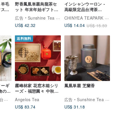
 羊毛
野香鳳凰単叢烏龍茶セ
インシャンウーロン -
マスギ
ット 年末年始ギフトボ
高級限定品台湾茶
ィーギ
ックス
No.20 香り烏龍
CHINYEA TEAPARK 沁意茶苑
広告
Sunshine Tea Collection
交換
US$ 42.32
US$ 14.04
US$ 15.59
送料無料
ィーギ
霧峰林家 花窓木箱シリ
鳳凰単叢 芝蘭香
物の宝
ーズ - 福憩圓々 中秋チ
台湾ギ
ャリティギフトボック
専門店
Angelos Tea
広告
Sunshine Tea Collection
イズ彫
ス 法人向けカスタマイ
US$ 83.74
US$ 31.18
ズ、ESG 対応