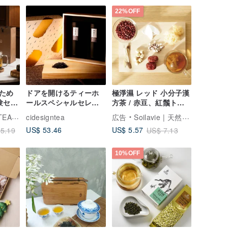
22%OFF
ため
ドアを開けるティーホ
極淨濕 レッド 小分子漢
験セッ
ールスペシャルセレク
方茶 / 赤豆、紅鬚トウ
ションダブル缶ギフト
モロコシ
 沁意茶苑
cidesigntea
広告
Soilavie | 天然植物エキスケア
ボックス
US$ 53.46
US$ 5.57
5.19
US$ 7.13
10%OFF