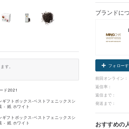
ブランドに
フォローす
ります。
前回オンライン：
返信率：
ド2021
返信まで：
発送まで：
おすすめの