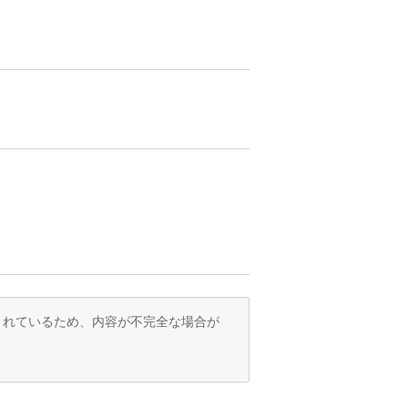
でいっぱいです。フレーバーの種類によっ
カラーサークルを参照して比較してくださ
訳されているため、内容が不完全な場合が