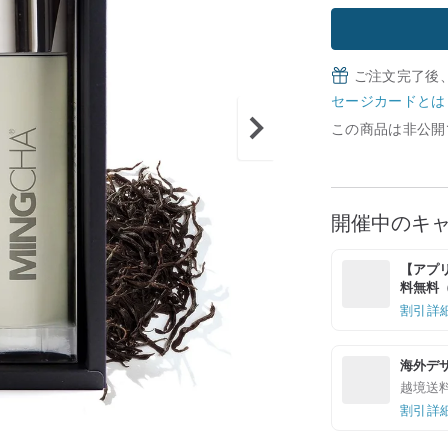
ご注文完了後
セージカードとは
この商品は非公開
開催中のキ
【アプリ
料無料（最
割引詳
海外デ
越境送
割引詳