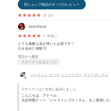
同ショップ商品のすべてのレビュー
5
(3)
beanthecat
1 年前に
とても素敵な花が咲いたお茶です！
心を込めた体験:D
英語から翻訳
クオリティがよかった
ジャスミン ピーチ ニューイヤー ギフトボックス
デザイナーは1 年前に返信しました。
こんにちは、アナベル。
当店特製ティー「ジャスミンブロッサム」をご賞味いた
ボール1個につき6回抽出できます。
ホットな新茶だけでなく、冷たいジャスミンの花茶も作