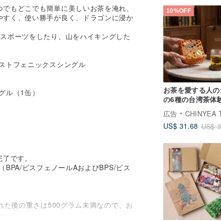
つでもどこでも簡単に美しいお茶を淹れ、
10%OFF
やすく、使い勝手が良く、ドラゴンに浸か
、スポーツをしたり、山をハイキングした
ベストフェニックスシングル
お茶を愛する人の
グル（1缶）
の6種の台湾茶体
ト
広告
CHINYEA TEAPARK
US$ 31.68
US$ 3
完了です。
PA/ビスフェノールAおよびBPS/ビス
れた後の重さは500グラム未満なので、お