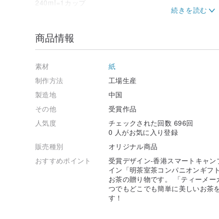
240ml=1カップ
シリコーンリングが水漏れを防ぎます
商品情報
素材
紙
制作方法
工場生産
製造地
中国
その他
受賞作品
人気度
チェックされた回数 696回
0 人がお気に入り登録
販売種別
オリジナル商品
おすすめポイント
受賞デザイン-香港スマートキャン
イン「明茶室茶コンパニオンギフ
お茶の贈り物です。 「ティーメー
つでもどこでも簡単に美しいお茶
す！