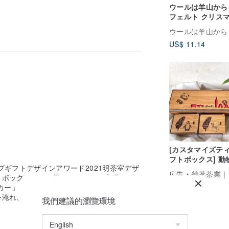
ウールは羊山から
フェルト クリス
フト フルーツテ
ウールは羊山から
フト プレゼント
US$ 11.14
[カスタマイズテ
フトボックス] 動
プギフトデザインアワード2021明茶室デザ
箱 | 迎香烏龍茶
広告
鶴茗茶業｜台湾茶・烏龍茶
トボックス」は、思いやりのある心温まる
フト | カスタマ
US$ 48.96
カー」（断熱ティーボトル）を使えば、い
刻
を淹れ、楽しく健康的に飲むことができま
我們建議的瀏覽環境