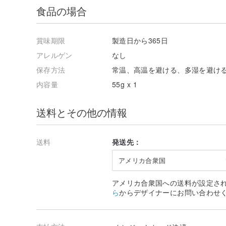
食品の場合
ミンティールームジャスミンピーチ
賞味期限
製造日から365日
原産地：中国福建省福鼎
成分：100％すべての天然緑茶の葉
アレルゲン
なし
健康：ストレス解消、抗酸化、アンチエイジング
保存方法
常温、高温を避ける、多湿を避け
JasmineXiantao-「MingTeaRoom」が独占的に制作。
内容量
55g x 1
ジャスミン仙桃は、春に摘み取った白茶、ユリ、前里紅
す。新鮮なジャスミンの花を6回「香り付け」（燻製）
送料とその他の情報
た花茶になります。
ティーメーカーで1球を8回前後に淹れることができます
送料
発送先：
明茶屋手作りウーロン茶、フェニックス最高のシングル
アメリカ合衆国
原産地：広東省潮安区鳳凰山武偉村
アメリカ合衆国への送料が設定さ
ら
からデザイナーにお問い合わせ
成分：100％オールナチュラルウーロン茶
味わい：花や果物の香り、サツマイモの蜂蜜、スープは