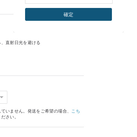
確定
る、直射日光を避ける
のつぼみと若い葉を手でボールに結びま
すると、ジャスミンの香りがたっぷり入っ
。
れていません。発送をご希望の場合、
こち
ください。
黄金色で透明、味はさわやかで少し甘く、