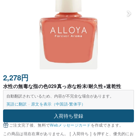
2,278円
水性の無毒な指の色029真っ赤な粉末/耐久性+速乾性
自動翻訳されているため、内容が不完全な場合があります。
英語に翻訳
原文を表示（中国語-繁体字）
入荷待ち登録
ご注文完了後、無料で
Webメッセージカード
を作成できます。
この商品は現在在庫がありません。 [ 入荷待ち ] を押すと、優先的にお