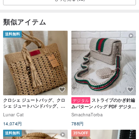
類似アイテム
送料無料
クロシェ ジュートバッグ、クロ
ストライプのかぎ針編
デジタル
シェ ジュートハンドバッグ、リ
みパターン バッグ PDF デジタル
ユーザブルバッグ
インスタント ダウンロード、レ
Lunar Cat
SmachnaTorba
ディース クロスボディ
14,074円
788円
送料無料
35%OFF