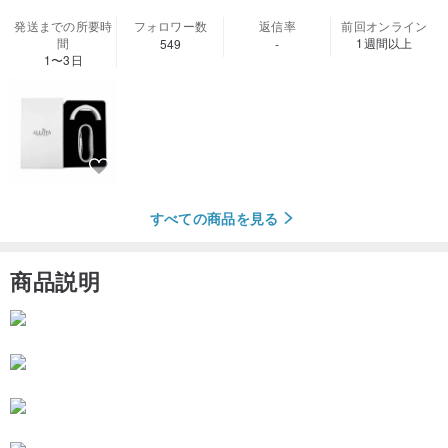
発送までの所要時
フォロワー数
返信率
前回オンライン
間
1週間以上
549
-
1〜3日
すべての商品を見る
商品説明