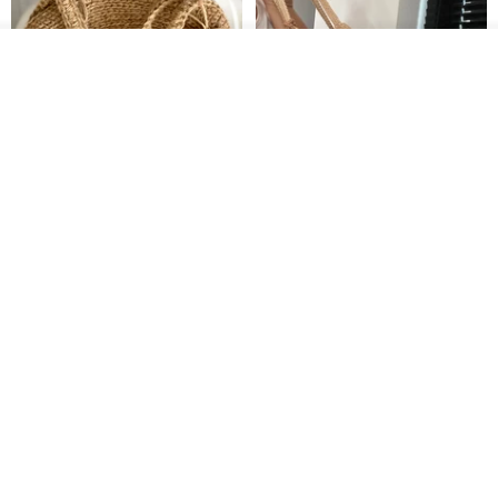
入荷待ち登録
お気に入り
ショップを見る
クロシェ編み丸型ジュートバッ
オーガニックコットン糸の編み
グ、クロシェ編みトートバッ
バッグ、クラッチバッグとして
グ、クロシェ編みショルダーバ
も。
Lunar Cat
Knits And Woven By Oom
ッグ
11,425円
5,405円
8,314円
送料無料