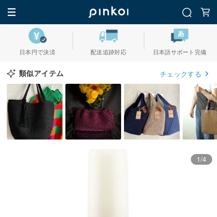
日本円で決済
配送追跡対応
日本語サポート完備
類似アイテム
チェックする
1/4