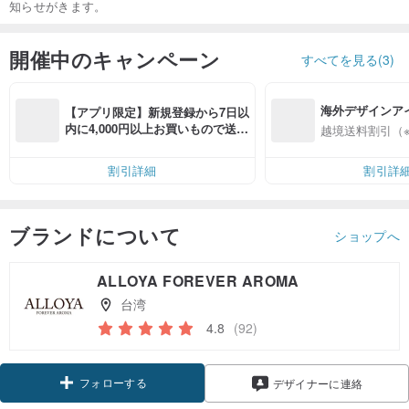
知らせがきます。
開催中のキャンペーン
すべてを見る(3)
海外デザインア
【アプリ限定】新規登録から7日以
入
内に4,000円以上お買いもので送料
越境送料割引（
無料（最大500円OFF）
割引詳細
割引詳
ブランドについて
ショップへ
ALLOYA FOREVER AROMA
台湾
4.8
(92)
フォローする
デザイナーに連絡