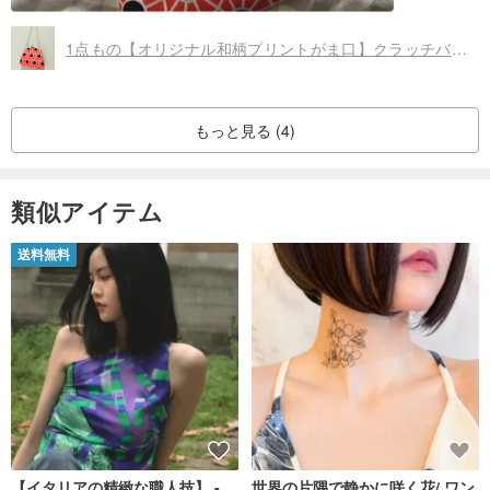
A4ファイルがすっぽり入るサイズの水玉トートバッグです。
1点もの【オリジナル和柄プリントがま口】クラッチバッグとしても使えるチェーン付きミニポーチ 車輪菊 きく 赤 花柄 水玉
水玉バッグの内側には、キュートな猫ちゃんのプリントが付いてい
ます。
もっと見る (4)
便利な内ポケットには、バッグの中で行方不明になりがちな鍵やア
クセサリーケースなどを入れることができます。
類似アイテム
内側のデザインの可愛さも「Saori Mochizuki」のチャームポイン
送料無料
ト。ぜひそれぞれの水玉バッグの写真をチェックしてみてください
ね。
マザーズバッグとしても大活躍します。
【イタリアの精緻な職人技】 -
世界の片隅で静かに咲く花/ ワン