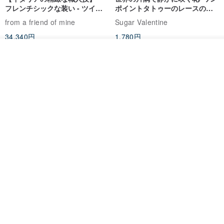
フレンチシックな装い - ツイル
ポイントタトゥーのレースのチ
プリントシルクスカーフトップ
ョーカー SV649
from a friend of mine
Sugar Valentine
ス
34,340円
1,780円
送料無料
その他の商品を見る
ショップを見る
ちなみにこれだけ入れても、まだ少し余裕があります！（写真のバ
ッグはお色違いの商品です）
・A4のファイル2冊
・13インチパソコン＆コード＆マウス＆テンキー
・水筒（500ml） ・デジカメ ・名刺
・通帳 ・iPhone ・筆記用具 ・メイク道具
CHARM 日本製 ショート ミック
天然シルクフラワーネックレス -
・カードケース＆ケース用チェーン
ス オーガニックコットン ネック
ローズチョーカー - リストレッ
・長財布「スクリプター」
ウォーマー
グブレスレット シルクアクセサ
カジュアルボックス casual box
Marina V Lingerie
リー
・キーケース「アシスタントディレクター」
2,500円
9,769円
・ポーチ「チーフ」