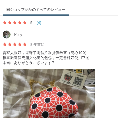
しかし丈夫な芯を貼り込み、それを更に縫い合わせて…となると、
かなりの手間と時間がかかります。
同ショップ商品のすべてのレビュー
5
(4)
そこで登場するのが高い技術を持った日本の職人さんたちです。
Kelly
細かい部分の打ち合わせや、よりよくするための素早い修正が可能
8 年前に
なのは、デザイナーとすぐに連携が取れる日本国内で生産している
賣家人很好，還寄了明信片跟折價券來（窩心100）
から。
很喜歡這個充滿文化美的包包，一定會好好使用它的
本当にありがとうございます?
「Saori Mochizuki」のバッグは、かわいいだけじゃなく、使い勝手
やクオリティにもとことんこだわっているのです。
---
トートバッグ「ロケーションハンティング」
Lサイズ について