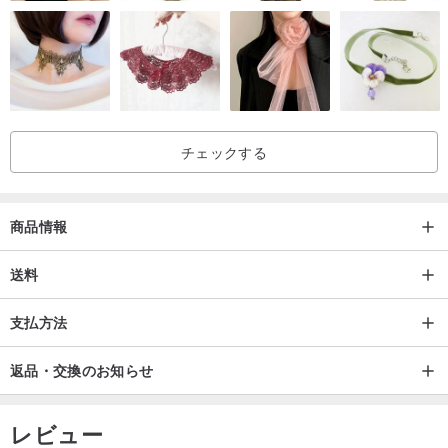
りするのがその「軽さ」。
軽さの秘密は、表面の生地の裏に貼られた「丈夫な芯材」にありま
す。
革バッグの補強などにも使われることのある、大変軽くて耐久性が
チェックする
あり、水にも強い芯材を生地裏全面に張り込むことによって、バッ
グにしっかりした厚みと張りが出てきます。
商品情報
この「軽くて丈夫な芯」を使うことで、バッグのサイズが大きくな
送料
っても軽さをキープすることができます。
支払方法
またたくさん荷物を入れても型くずれしにくく、少ない荷物の時に
返品・交換のお知らせ
もふにゃふにゃしわしわにならない、ファッションがビシッと決ま
るバッグに仕上がります。
レビュー