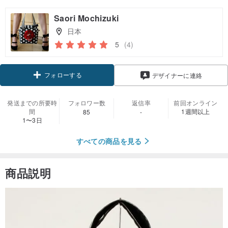
Saori Mochizuki
日本
5
(4)
フォローする
デザイナーに連絡
発送までの所要時
フォロワー数
返信率
前回オンライン
間
1週間以上
85
-
1〜3日
すべての商品を見る
商品説明