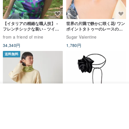
【イタリアの精緻な職人技】 -
世界の片隅で静かに咲く花/ ワン
フレンチシックな装い - ツイル
ポイントタトゥーのレースのチ
プリントシルクスカーフトップ
ョーカー SV649
from a friend of mine
Sugar Valentine
ス
34,340円
1,780円
送料無料
入荷待ち登録
お気に入り
ショップを見る
CHARM 日本製 ショート ミック
天然シルクフラワーネックレス -
ス オーガニックコットン ネック
ローズチョーカー - リストレッ
ウォーマー
グブレスレット シルクアクセサ
カジュアルボックス casual box
Marina V Lingerie