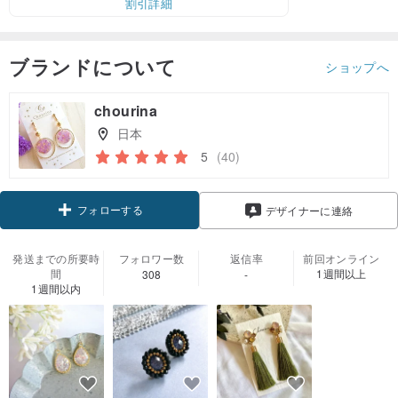
割引詳細
ブランドについて
ショップへ
chourina
日本
5
(40)
フォローする
デザイナーに連絡
発送までの所要時
フォロワー数
返信率
前回オンライン
間
1週間以上
308
-
1週間以内