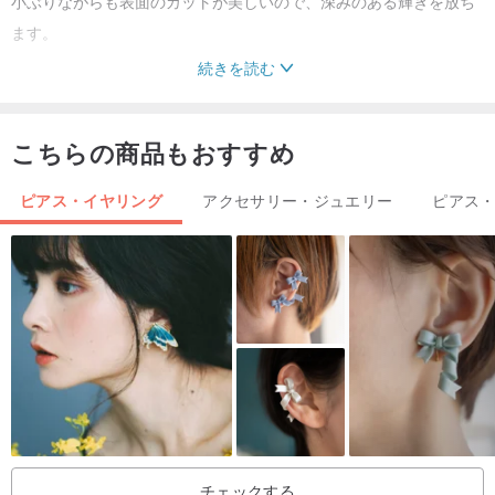
小ぶりながらも表面のカットが美しいので、深みのある輝きを放ち
ます。
続きを読む
２色のスワロフスキーとジルコニア、コットンパールの組み合わせ
が華やかなイヤリングです。
こちらの商品もおすすめ
ピアス・イヤリング
アクセサリー・ジュエリー
ピアス
全長*1.5センチ
イヤリング金具*ゴールドメッキ
素材*スワロフスキー バイオレット
スワロフスキー
プロバンスラベンダー
ジルコニア 4ミリ
ジルコニア 3ミリ
チェックする