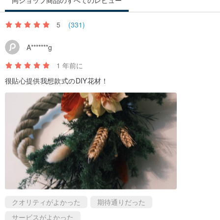
同ショップ商品のすべてのレビュー
く必要がある場合は、メッセージをお送りください。袋・ギフトボ
ックスを追加購入される方は、商品の安全性を確保するため、商品
5
(331)
をそのまま袋・ギフトボックスに入れて発送することはありません
A*******g
ので、開封後はご自身で商品を入れてください。
1 年前に
5.商品に問題がございましたら、お手数ですが弊社までご連絡くだ
很貼心提供我想款式のDIY花材！
さい 評価の悪さはあせらず、訂正させていただきます 手作り品の大
変な作業をご理解いただきますようお願い申し上げます。
クオリティがよかった
期待通りだった
サービスがよかった