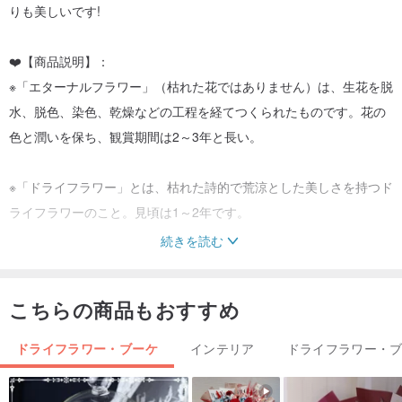
りも美しいです!
❤️【商品説明】：
※「エターナルフラワー」（枯れた花ではありません）は、生花を脱
水、脱色、染色、乾燥などの工程を経てつくられたものです。花の
色と潤いを保ち、観賞期間は2～3年と長い。
※「ドライフラワー」とは、枯れた詩的で荒涼とした美しさを持つド
ライフラワーのこと。見頃は1～2年です。
続きを読む
※「ソラフラワー」（Sola Flower）は樹皮から作られ、天然の花や
木から染色、裁断等の加工を経てつくられたものです。ソラフラワ
こちらの商品もおすすめ
ーは精油の香りを吸収できるので、香りを拡散させる働きもありま
す。
ドライフラワー・ブーケ
インテリア
ドライフラワー・
🧡【パッケージ】