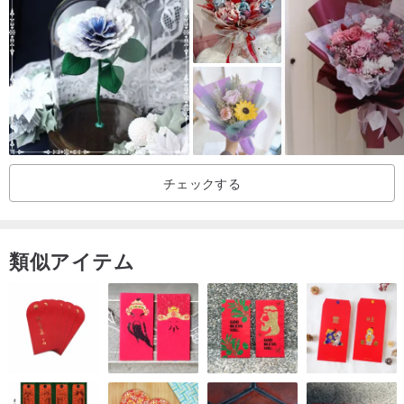
商品には保護対策を施し、すべてダンボールでお届けしております
ので、ギフト用に袋詰めが必要な場合はこちらのショップでご購入
いただけます。
💛【フラワーコンテンツ】
日本の大地農園のプリザーブドフラワーや輸入花材を使用。手作業
による測定のため、わずかな誤差があり、それぞれの花のサイズは
チェックする
異なります。
💚【保存方法】
類似アイテム
高温多湿を避け、乾燥した風通しの良い場所に置いてください。ホ
コリがついた場合は、ドライヤーやブラシ、風船などの最低限の冷
風でカメラを掃除し、軽くはじいてください。
💙【注意事項】
1. 当店の在庫には限りがございます お花を最良の状態でお届けする