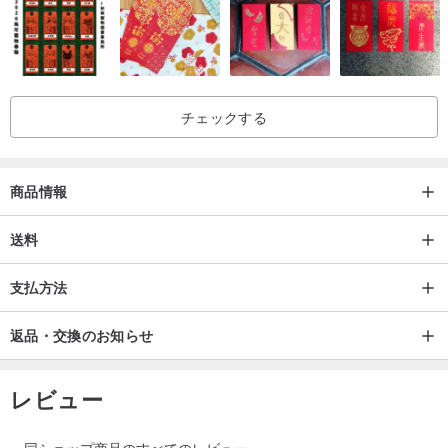
ため、一部の在庫を除き、すべてご注文を頂いてから制作しており
ます。取り寄せ日数：スポット商品で3～5日、取り寄せ商品で7～
10日（上記お届け日、祝日を除く）。緊急の必要がある場合は、お
知らせください。
チェックする
2.花は壊れやすいので、商品を保護するために最善を尽くします。
配達中に小さな花のパン粉が落ちることがありますが、これは正常
商品情報
です（損傷を減らすために宅配便を使用することをお勧めしま
す）。手作り品のため返品・交換はお受けできませんので、完璧主
送料
義の方はご注文の際にご検討ください。
支払方法
3. 天然植物の為、色、大きさ、曲線が完全に一致するものではあり
返品・交換のお知らせ
ませんので、出来るだけ写真に近い形で製作致しますが、お花が在
庫切れの場合は、類似の素材で代用させて頂きます。
レビュー
4. 当店では花の手作りカードも販売しておりますので、ご自身で書