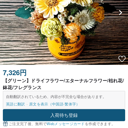
7,326円
【グリーン】ドライフラワー/エターナルフラワー/枯れ花/
鉢花/フレグランス
自動翻訳されているため、内容が不完全な場合があります。
英語に翻訳
原文を表示（中国語-繁体字）
入荷待ち登録
ご注文完了後、無料で
Webメッセージカード
を作成できます。