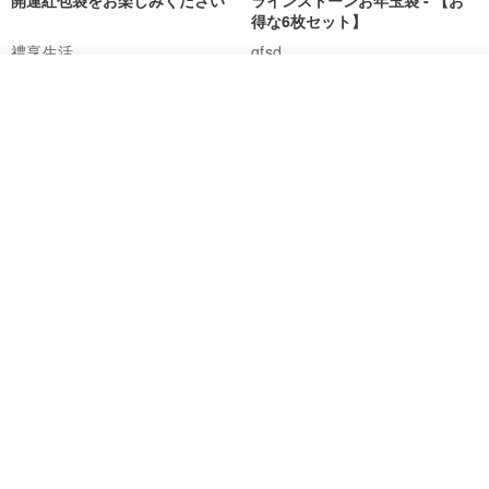
開運紅包袋をお楽しみください
ラインストーンお年玉袋 - 【お
得な6枚セット】
禮享生活
gfsd
287円
5,083円
入荷待ち登録
お気に入り
ショップを見る
送料無料
黒猫マルーの小さな財神 宝くじ
【GFSD】ラインストーン精品 -
ホットスタンプポチ袋
煌めく多目的ポチ袋 -【招財納
福・金運招来】
Huei Hei Ji Bai
gfsd
516円
6,868円