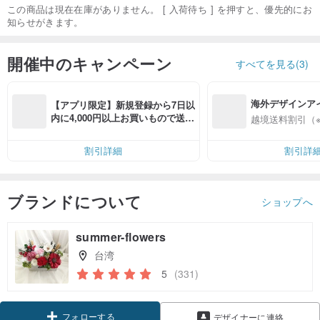
この商品は現在在庫がありません。 [ 入荷待ち ] を押すと、優先的にお
知らせがきます。
開催中のキャンペーン
すべてを見る(3)
海外デザインア
【アプリ限定】新規登録から7日以
入
内に4,000円以上お買いもので送料
越境送料割引（
無料（最大500円OFF）
割引詳細
割引詳
ブランドについて
ショップへ
summer-flowers
台湾
5
(331)
フォローする
デザイナーに連絡