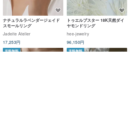
ナチュラルラベンダージェイド
トゥエルブスター 18K天然ダイ
スモールリング
ヤモンドリング
Jadeite Atelier
hee-jewelry
17,253円
96,150円
送料無料
送料無料
カートに入れる
お気に入り
ショップを見る
ナチュラルラベンダージェイド
カスタムメイド 天然淡水パール
リング
調節可能 編み込みチェーンリン
グ 指輪
Jadeite Atelier
Zuzu Jewelry