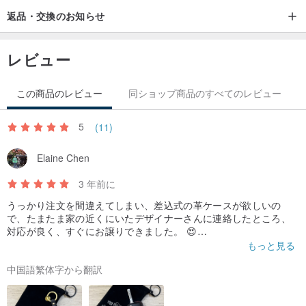
返品・交換のお知らせ
レビュー
この商品のレビュー
同ショップ商品のすべてのレビュー
5
(11)
Elaine Chen
3 年前に
うっかり注文を間違えてしまい、差込式の革ケースが欲しいの
で、たまたま家の近くにいたデザイナーさんに連絡したところ、
対応が良く、すぐにお譲りできました。 😍
もっと見る
製品の品質は本当に素晴らしく、デザイナーのサービス品質はお
中国語繁体字から翻訳
勧めです!