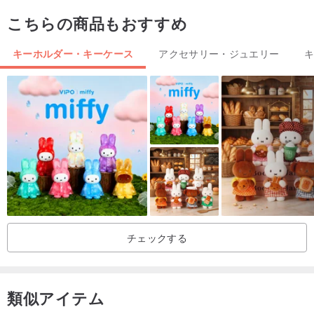
商品到着後、何か問題がございましたら、まずはメッセージにてお
こちらの商品もおすすめ
問い合わせください。評価でのご連絡はご遠慮ください。
🔺ご購入前に必ずショップの規定をお読みいただき、同意の上、十
キーホルダー・キーケース
アクセサリー・ジュエリー
分ご検討いただいてからご注文ください。🔺
注意事項
1. 革は天然素材のため、血筋、虫刺されの跡、摩擦による色の変化
などはすべて正常な自然の特性です。
2. 撮影機材やご覧になるスマートフォンの画面表示によって、多少
の色の違いが生じることがあります。実際の商品を優先させていた
だきます。
チェックする
【ポセイドン精品手作り革製品】
類似アイテム