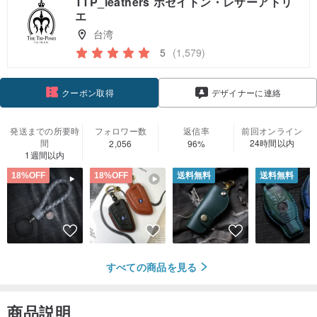
TTP_leathers ポセイトン・レザーアトリ
エ
台湾
5
(1,579)
クーポン取得
デザイナーに連絡
フォローする
発送までの所要時
フォロワー数
返信率
前回オンライン
間
24時間以内
2,056
96%
1週間以内
18%OFF
18%OFF
送料無料
送料無料
すべての商品を見る
商品説明