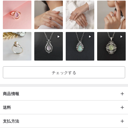
#革製品界のマセラティ #イタリアから届く芸術的な雰囲気
🇮🇹台湾中のスーパーカーオーナー御用達の車用キーケース
🇮🇹独自の開発による、キーを完全に包み込む 3D 曲面デザイン
🇮🇹新しいスマートキーの形状にぴったりとフィットするよう、オ
ーダーメイドで設計
🇮🇹数千人のオーナーに認められた職人の革成形技術
🇮🇹縫い目のほつれに対して 1 年間保証
チェックする
商品情報
送料
支払方法