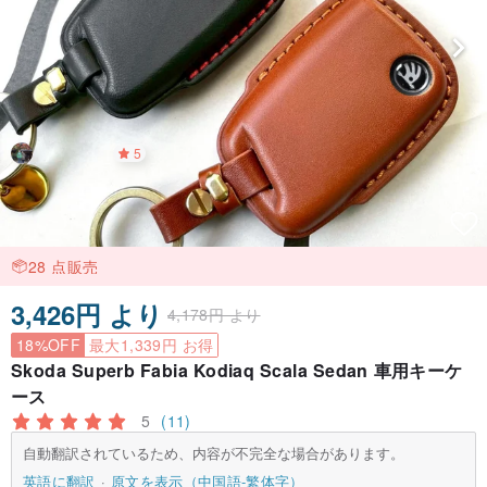
5
28 点販売
3,426円 より
4,178円 より
18%OFF
最大1,339円 お得
Skoda Superb Fabia Kodiaq Scala Sedan 車用キーケ
ース
5
(11)
自動翻訳されているため、内容が不完全な場合があります。
英語に翻訳
原文を表示（中国語-繁体字）