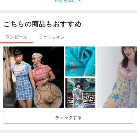
詳細/
フロントオープニングバックル
こちらの商品もおすすめ
袖口のボタン
上半身には裏地がなく、下半身のスカートには裏地があります
ワンピース
ファッション
ウエストは伸縮性があり、ベルトはループします。
左右の肩を掻く
ベルトは非公開で売り物ではありません。
メモ/
*購読する前にデザインフォーラム取引方針をお読みください
*インターネットストアはカスタマーサービスを提供していません
*ご注文の前にサイズを確認する前に古代人の定義を理解してくださ
チェックする
い
*このデザインホールの一部の国では、国際配送料が設定されていま
せん。購入する必要がある場合は、プライベートメッセージをお送