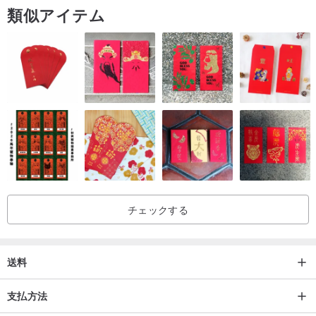
類似アイテム
りください。
*商品は古代の風味を損なうことなく選別されていますので、添え字
は必ずご安心ください。
*製品の色各コンピューターの画面の色の違いにより、一部の色の違
いを受け入れたり、新しい製品を要求することは不可能です。
チェックする
送料
支払方法