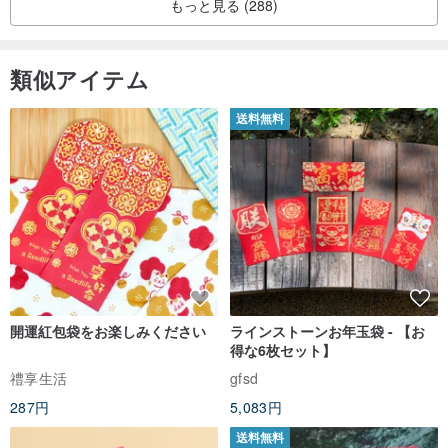
もっと見る (288)
類似アイテム
送料無料
開運紅包袋をお楽しみください
ラインストーンお年玉袋 - 【お
得な6枚セット】
禮享生活
gfsd
287円
5,083円
送料無料