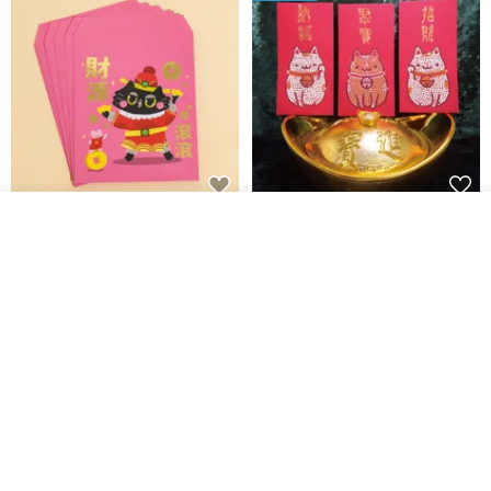
黒猫マルーの小さな財神 宝くじ
【GFSD】ラインストーン精品 -
入荷待ち登録
ホットスタンプポチ袋
煌めく多目的ポチ袋 -【招財納
ショップを見る
福・金運招来】
Huei Hei Ji Bai
gfsd
516円
6,868円