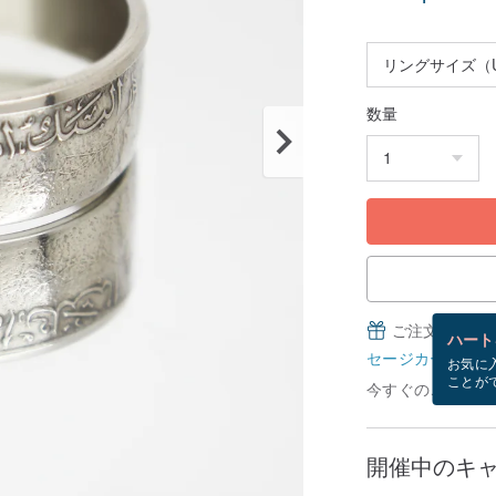
数量
ご注文完了後
ハート
セージカードとは
お気に
ことが
今すぐのご注文で8
開催中のキ