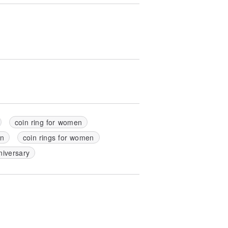
coin ring for women
en
coin rings for women
niversary