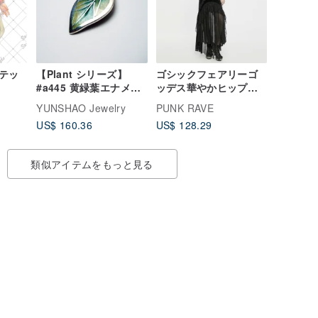
テッ
【Plant シリーズ】
ゴシックフェアリーゴ
#a445 黄緑葉エナメル
ッデス華やかヒップハ
ネックレス / スターリ
ガーマーメイドスカー
YUNSHAO Jewelry
PUNK RAVE
ングシルバー / ハンド
ト / 前短後長
US$ 160.36
US$ 128.29
メイドギフト / 植物
類似アイテムをもっと見る