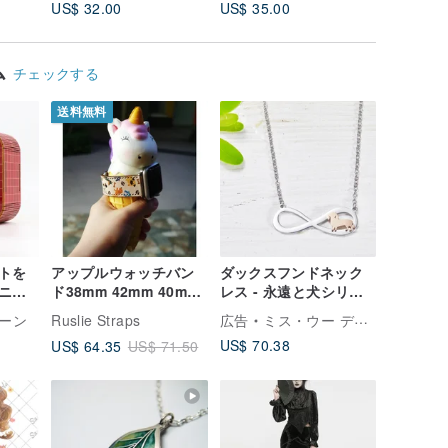
US$ 32.00
US$ 35.00
US$ 33.
ズ、コインリング
プトリング、エジプト
リング
ム
チェックする
送料無料
トを
アップルウォッチバン
ダックスフンドネック
ニチ
ド38mm 42mm 40mm
レス - 永遠と犬シリー
イザン
44mm HandStitched
ズ - 抗アレルギー医療
ーン
Ruslie Straps
広告
ミス・ウー デザイン | Miss Wu Design
イティ
Handmade
用ステンレス
US$ 70.38
US$ 64.35
US$ 71.50
香港ら