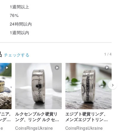
1週間以上
76%
24時間以内
1週間以内
品
1 / 4
チェックする
ニア,
ルクセンブルク硬貨リ
エジプト硬貨リング、
英国硬貨
ング,
ング、リング ルクセン
メンズエジプトリン
用）、英
リン
ブルク硬貨、ルクセン
グ、エジプトからのリ
グ（男性
ne
CoinsRingsUkraine
CoinsRingsUkraine
CoinsRin
リング
ブルク硬貨リング メン
ング、レディースエジ
国硬貨リ