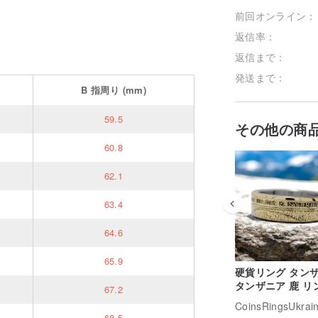
前回オンライン：
返信率：
返信まで：
発送まで：
B
指周り
(mm)
59.5
その他の商
60.8
62.1
63.4
64.6
65.9
硬貨リング タンザ
タンザニア 鹿 リ
67.2
タンザニア お金 
CoinsRingsUkrai
グ, タンザニア 
68.5