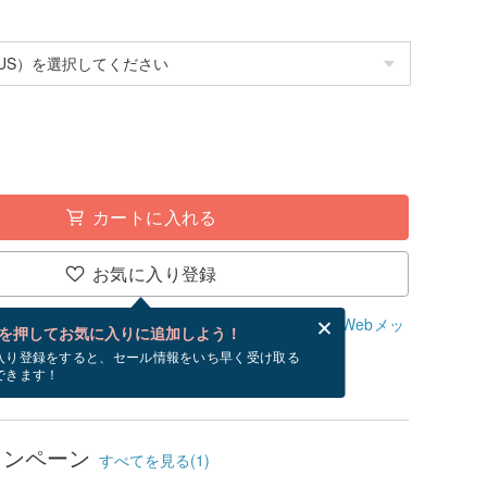
カートに入れる
お気に入り登録
、無料でWebメッセージカードを作成できます。
Webメッ
を押してお気に入りに追加しよう！
？
入り登録をすると、セール情報をいち早く受け取る
できます！
/26~9/12にお届け予定です。
ャンペーン
すべてを見る(1)