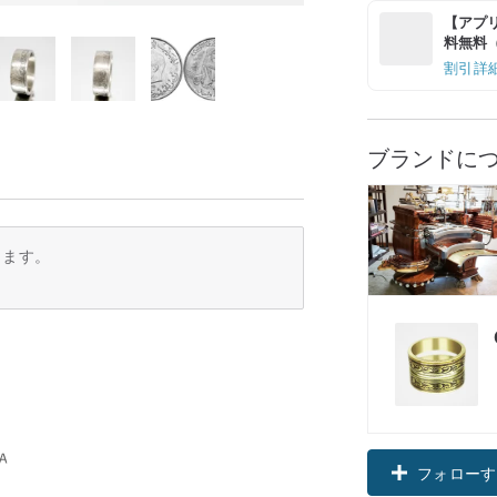
【アプリ
料無料（最
割引詳
ブランドに
ります。
フォローす