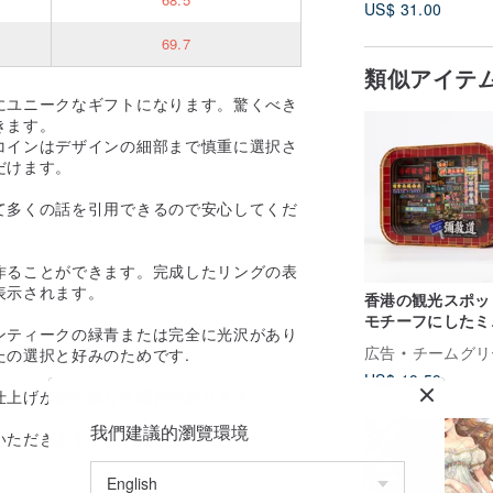
US$ 31.00
69.7
類似アイテ
にユニークなギフトになります。驚くべき
きます。
コインはデザインの細部まで慎重に選択さ
だけます。
て多くの話を引用できるので安心してくだ
作ることができます。完成したリングの表
表示されます。
香港の観光スポッ
モチーフにしたミ
ンティークの緑青または完全に光沢があり
ュアライト - ネ
広告
チームグリ
の選択と好みのためです.
ロード | クリエ
US$ 19.59
ブ雑貨 | 香港 | 
仕上げが若干異なる場合があります。
しさ
我們建議的瀏覽環境
いただきます！