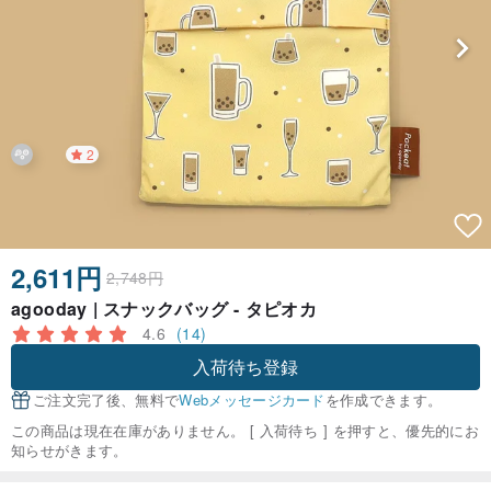
2
2,611円
2,748円
agooday | スナックバッグ - タピオカ
4.6
(14)
入荷待ち登録
ご注文完了後、無料で
Webメッセージカード
を作成できます。
この商品は現在在庫がありません。 [ 入荷待ち ] を押すと、優先的にお
知らせがきます。