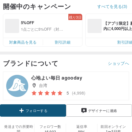
開催中のキャンペーン
すべてを見る(3)
残り3日
5%OFF
【アプリ限定】
内に4,000円
1点ごとに5%OFF（対象
無料（最大500円
商品限定）
対象商品を見る
割引詳細
割引詳
ブランドについて
ショップへ
心地よい毎日 agooday
台湾
5
(4,998)
クーポン取得
デザイナーに連絡
フォローする
発送までの所要時
フォロワー数
返信率
前回オンライン
間
1〜3日前
16,902
99%