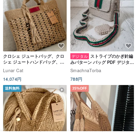
クロシェ ジュートバッグ、クロ
ストライプのかぎ針編
デジタル
シェ ジュートハンドバッグ、リ
みパターン バッグ PDF デジタル
ユーザブルバッグ
インスタント ダウンロード、レ
Lunar Cat
SmachnaTorba
ディース クロスボディ
14,074円
788円
送料無料
35%OFF