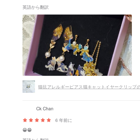
英語から翻訳
猫抗アレルギーピアス猫キャットイヤークリップ
Ck Chan
6 年前に
😀😁