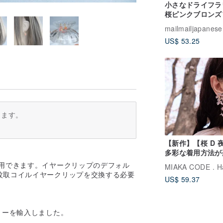
小さなドライフラ
桜ピンクブロンズ
ワーピアス、イヤ
mailmailjapanese
グ
US$ 53.25
ります。
【新作】【桜 D 
多彩な着用方法が
める ハンドメイ
使用できます。イヤークリップのデフォル
ス・イヤリング
蚊取コイルイヤークリップを交換する必要
US$ 59.37
リーを輸入しました。