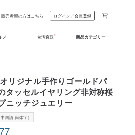
販売希望の方はこちら
ログイン／会員登録
ルメ
台湾直送
商品カテゴリー
raのオリジナル手作りゴールドパ
のタッセルイヤリング非対称桜
プニッチジュエリー
中国語-簡体字）
.77