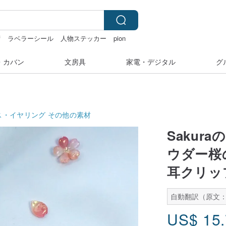
湾
ラベラーシール
人物ステッカー
pion
・カバン
文房具
家電・デジタル
グ
ス・イヤリング
その他の素材
Saku
ウダー桜
耳クリッ
自動翻訳（原文：
US$
15