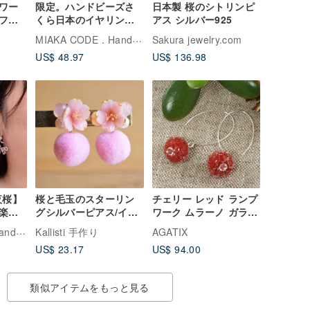
ワー
限定。ハンドビーズさ
日本製 桜のシトリンピ
フラ
くら日本のイヤリング
アス シルバー925
リン
（フロントとバックウ
MIAKA CODE . Handmade & Fashion
Sakura jewelry.com
ェア）/イヤリング
US$ 48.97
US$ 136.98
夜桜】
桜と毛玉のスターリン
チェリー レッド ランプ
楽し
グシルバーピアス/イヤ
ワーク ムラーノ ガラス
ドピア
リング
スターリングシルバー
MIAKA CODE . Handmade & Fashion
Kallisti 手作り
AGATIX
ロング フック イヤリン
US$ 23.17
US$ 94.00
グ ジュエリー ギフト
類似アイテムをもっと見る