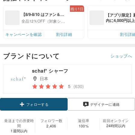
残り1日
【8/9-8/10 はファン＆会
【アプリ限定】
員感謝デー】対象ショッ
内に4,000円
全品12％OFF（対象ショ
プ全品12%OFF
無料（最大500円
ップ限定）
キャンペーンを確認
割引詳細
割引詳
ブランドについて
ショップへ
schaf* シャーフ
日本
5
(630)
クーポン取得
デザイナーに連絡
フォローする
発送までの所要時
フォロワー数
返信率
前回オンライン
間
24時間以内
2,406
100%
1週間以内