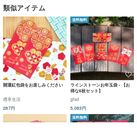
類似アイテム
送料無料
開運紅包袋をお楽しみください
ラインストーンお年玉袋 - 【お
得な6枚セット】
禮享生活
gfsd
287円
5,083円
送料無料
その他の商品を見る
ショップを見る