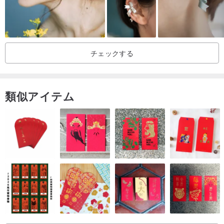
・本商品のチャームは天然の植物を使用しています。1点物の為、色
の濃淡・大きさ・形等は個体差がございます。また、形や風合いな
どはご指定いただけませんのでご了承ください。
チェックする
・高温多湿・強い直射日光をお避け下さい。劣化の原因となります
ので、保管の際は、不織布などで包み日陰で保存してください。
・本商品は大変強度の弱いものです。衝撃等加えますと、欠け・折
類似アイテム
れ等破損原因となります。
・本商品は金具にメッキ加工したアクセサリーパーツを使用してお
ります。金属アレルギー又はその疑いのある方はご使用をお控え下
さい。
(C) 2014-2019 schaf*