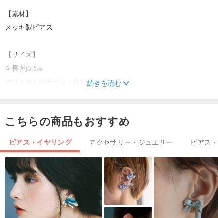
【素材】
メッキ製ピアス
【サイズ】
全長 約3.5㎝
クリスタルモチーフ：約2.5cm✕約1.5㎝
続きを読む
こちらの商品もおすすめ
【注意】
・製品の特性上、硬化の際に起こる歪みや、小さな気泡等がござい
ピアス・イヤリング
アクセサリー・ジュエリー
ピアス
ます。予めご了承ください。
また、小さいパーツを直接触り加工するため、指紋や空気中の埃が
入る場合があります。細心の注意を払っていますが、ハンドメイド
の為ご了承ください。
・商品の特性上 紫外線により徐々に退色致します。１つ１つUVカ
ット加工を施しておりますが、予めご了承ください。