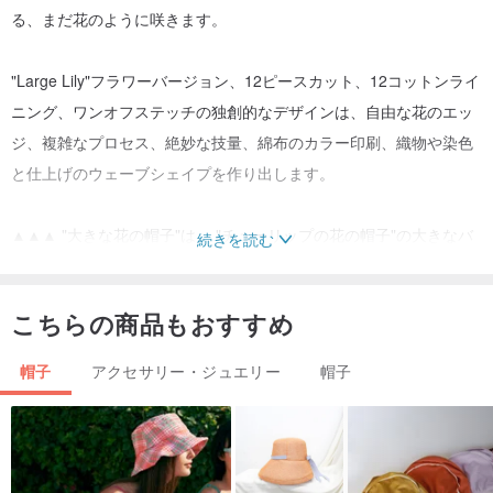
る、まだ花のように咲きます。
"Large Lily"フラワーバージョン、12ピースカット、12コットンライ
ニング、ワンオフステッチの独創的なデザインは、自由な花のエッ
ジ、複雑なプロセス、絶妙な技量、綿布のカラー印刷、織物や染色
と仕上げのウェーブシェイプを作り出します。
▲▲▲ "大きな花の帽子"は、 "チューリップの花の帽子"の大きなバ
続きを読む
ージョンのようなもので、帽子のボディは深く、風を恐れず、つば
が長くなり、日焼け防止の効果が増強され、隣の甘い女の子のよう
こちらの商品もおすすめ
なフィールドスタイルを追加する。
帽子
アクセサリー・ジュエリー
帽子
製品の特徴：
☆プラスチック - 日本弾性コットンライニング、固定バージョン。
☆バージョンタイプ---コンセプトスピンドルとして「大型のユリの