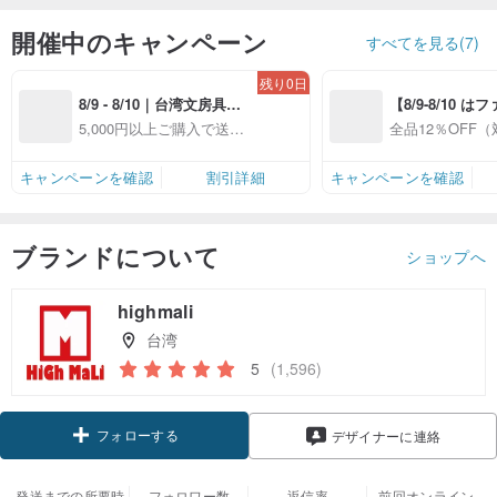
開催中のキャンペーン
すべてを見る(7)
残り0日
8/9 - 8/10｜台湾文房具の
【8/9-8/10 
日｜対象ショップ5,000円
員感謝デー】対
5,000円以上ご購入で送料
全品12％OFF
以上（送料別）ご購入で
プ全品12%OFF
無料（対象ショップ限
ップ限定）
送料無料
定）
キャンペーンを確認
割引詳細
キャンペーンを確認
ブランドについて
ショップへ
highmali
台湾
5
(1,596)
フォローする
デザイナーに連絡
発送までの所要時
フォロワー数
返信率
前回オンライン