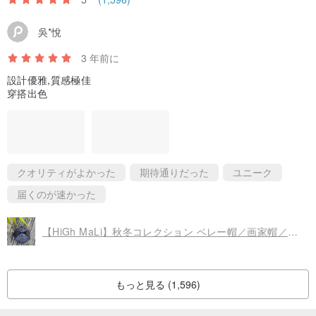
人の手の程度など、アマチュア手作りのキャップモデルでさえも、
絶妙で繊細な手作業は、一般的な時価総額よりも明らかに高いで
吳*悅
す。
3 年前に
2008年の創業以来、10年目の節目に到達しようとしています。遵守
設計優雅,質感極佳
の原則と絶妙さは変わりません。
穿搭出色
唯一の変化は、[HiGh MaLi]を愛し、サポートしているあなたと一緒
に成長して、ますます強くなることです！
すべての汗と努力のすべての涙は、すべての進歩の瞬間です。私は
将来の創造的な旅で、あなたの仲間とサポートを得ることを願って
クオリティがよかった
期待通りだった
ユニーク
います。あなたと、それはHiGh MaLiの価値です！愛の男たち！
届くのが速かった
【HiGh MaLi】秋冬コレクション ベレー帽／画家帽／ブラック透かし編み#2.0版#限定品#着回し力抜群
もっと見る (1,596)