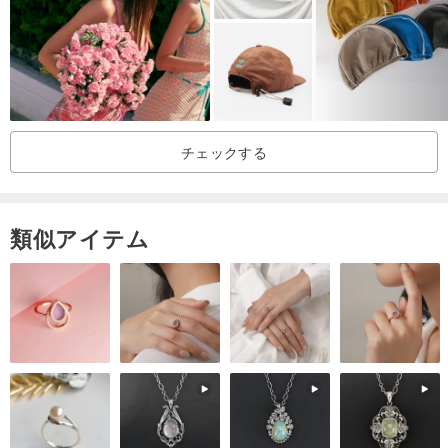
花」を、専用版のデザイン。
☆花 - 台湾、日本、輸入印刷や染色布、洗濯は消えません。
☆限定---デジタル小物、純粋に手作り。
（（（便利な折りたたみ折りたたみ、バッグ内で折り畳むことがで
チェックする
き、収納に便利！）））
キャップサイズ：約55-57cm
類似アイテム
仕様：キャップ（本体）深さ14.5 cm + 7.5 cm
素材：綿、綿のライニング
洗濯方法：手洗い、自然乾燥（乾燥不可）
製造方法：手作り
原産地：台湾（MIT）