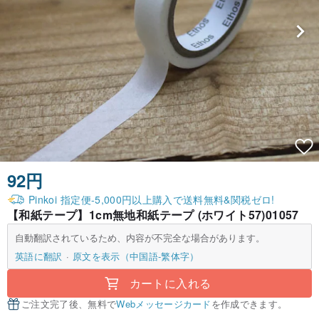
92円
Pinkoi 指定便-5,000円以上購入で送料無料&関税ゼロ!
【和紙テープ】1cm無地和紙テープ (ホワイト57)01057
自動翻訳されているため、内容が不完全な場合があります。
英語に翻訳
原文を表示（中国語-繁体字）
カートに入れる
ご注文完了後、無料で
Webメッセージカード
を作成できます。