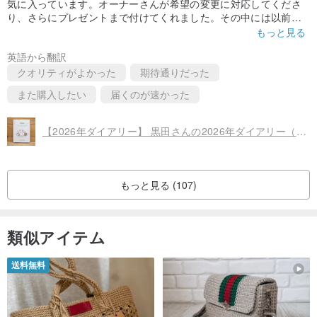
気に入っています。オーナーさんが希望の変更に対応してくださ
り、さらにプレゼントまで付けてくれました。その中には以前か
ら気になっていたものもあり、とても嬉しくて、早速そのうちの
もっと見る
一つを使い始めています :) 本当にありがとうございます。またこ
英語から翻訳
ちらで購入できるのを楽しみにしています。
クオリティがよかった
期待通りだった
また購入したい
届くのが速かった
【2026年ダイアリー】 黒田さんの2026年ダイアリー（わたし、すごい！）83208
もっと見る (107)
類似アイテム
送料無料