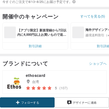
今すぐのご注文で8/13~8/25にお届け予定です。
開催中のキャンペーン
すべてを見る(5)
海外デザインア
【アプリ限定】新規登録から7日以
入
内に4,000円以上お買いもので送料
越境送料割引（
無料（最大500円OFF）
割引詳細
割引詳
ブランドについて
ショップへ
ethoscard
台湾
5
(107)
フォローする
デザイナーに連絡