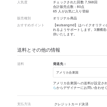
人気度
チェックされた回数 7,568回
合計販売点数：80点
65 人がお気に入り登録
販売種別
オリジナル商品
おすすめポイント
【wutsangmd】はハイクオリ
れるようサポートします。3層構
供いたします。
送料とその他の情報
送料
発送先：
アメリカ合衆国
アメリカ合衆国への送料が設定さ
ら
からデザイナーにお問い合わせ
支払方法
クレジットカード決済