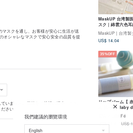
MaskUP 台湾製
スク | 綿雲六色
リーズ | 30 枚
ティのマスクを通し、お客様が安心に生活が送
包装
造のオシャレなマスクで安心安全の品質を提
US$ 14.04
35%OFF
リップバーム【 
れていません。発送をご希望の場合、
こち
ん 笑って Baby d
ください。
cry 】Lip balm
広告
Lilla Fé
我們建議的瀏覽環境
US$ 11.01
US$ 1