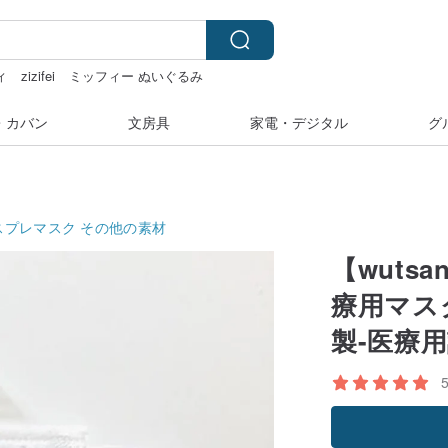
ィ
zizifei
ミッフィー ぬいぐるみ
・カバン
文房具
家電・デジタル
グ
スプレマスク
その他の素材
【wuts
療用マスク
製-医療