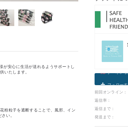
お客様が安心に生活が送れるようサポートし
提供いたします。
クーポン取
前回オンライン：
フォローす
返信率：
返信まで：
、花粉粒子を遮断することで、風邪、イン
ださい。
発送まで：