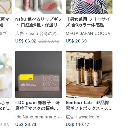
医療マ
nsòu 選べるリップギフ
【男女兼用 フリーサイ
耳紐シ
ト 口紅全6種 / 保湿リッ
ズ 全3カラー体感温度
入り個別
プ / ギフトポーチ│台湾
UPF 50+MEGA Golf 夏
MaskUP | 台湾製ダブル刻印医療用マスク
広告
nsòu 台湾の純粋な自然化粧品
MEGA JAPAN COOUV
コスメ
の雪 Sun Guard Multi
US$ 26.69
US$ 66.02
US$ 69.49
Mask】
赤ちゃ
: DC gram 微粒子 - 研
Senteur Lab - 銘品探
on't
磨粒子マスクの幅狭版
索ギフトボックス - 5ml
(紫マスク +イエロー耳
x 6本 香水 ギフト フレ
:dc Nano membrane Washable Face Mask
広告
wyselection
ひも 12 個/箱)
グランス
US$ 26.73
US$ 110.47
6.93