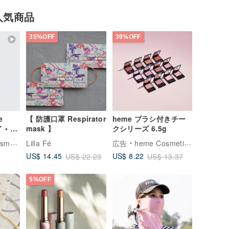
人気商品
35%OFF
39%OFF
e
【 防護口罩 Respirator
heme ブラシ付きチー
 • 水
mask 】
クシリーズ 6.5g
tics
Lilla Fé
広告
heme Cosmetics ヒーミー
US$ 14.45
US$ 8.22
US$ 22.23
US$ 13.37
5%OFF