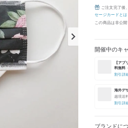
ご注文完了後
セージカードとは
この商品は非公開
開催中のキ
【アプリ
料無料（最
割引詳
海外デ
越境送
割引詳
ブランドに