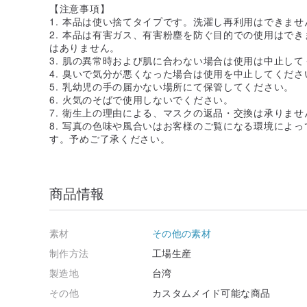
【注意事項】
1. 本品は使い捨てタイプです。洗濯し再利用はできませ
2. 本品は有害ガス、有害粉塵を防ぐ目的での使用はで
はありません。
3. 肌の異常時および肌に合わない場合は使用は中止して
4. 臭いで気分が悪くなった場合は使用を中止してくださ
5. 乳幼児の手の届かない場所にて保管してください。
6. 火気のそばで使用しないでください。
7. 衛生上の理由による、マスクの返品・交換は承りませ
8. 写真の色味や風合いはお客様のご覧になる環境によ
す。予めご了承ください。
商品情報
素材
その他の素材
制作方法
工場生産
製造地
台湾
その他
カスタムメイド可能な商品