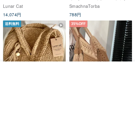
ユーザブルバッグ
インスタント ダウンロード、レ
Lunar Cat
SmachnaTorba
ディース クロスボディ
14,074円
788円
送料無料
35%OFF
オーダーする
お気に入り
ショップを見る
クロシェ編み丸型ジュートバッ
オーガニックコットン糸の編み
グ、クロシェ編みトートバッ
バッグ、クラッチバッグとして
グ、クロシェ編みショルダーバ
も。
Lunar Cat
Knits And Woven By Oom
ッグ
11,425円
5,405円
8,314円
送料無料