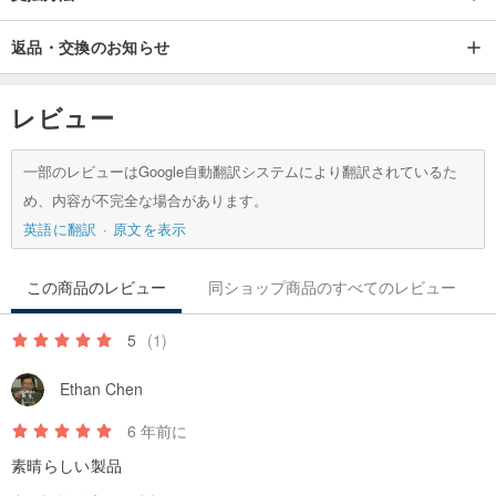
わせください。状況に応じてご協力させていただきます。
返品・交換のお知らせ
◎商品包装
●携帯電話の各ケースはフランネルバッグに梱包されているため、使
レビュー
い捨てのプラスチック包装材料が削減され、環境に優しく実用的で
す。
一部のレビューはGoogle自動翻訳システムにより翻訳されているた
め、内容が不完全な場合があります。
◎注意事項
英語に翻訳
原文を表示
●電話ケースは本物の大理石でできておらず、パターンはすべて高解
像度の印刷をシミュレートしており、ブロンズは使用していませ
この商品のレビュー
同ショップ商品のすべてのレビュー
ん。
5
(1)
●実際の色はモニターの色と異なる場合があります。一貫した結果が
得られるように最善を尽くしました。
Ethan Chen
●色収差が気になる場合は、ご注文前にお問い合わせください。ご注
6 年前に
文前にご確認ください。色収差による返品・交換はお受けできませ
素晴らしい製品
ん。