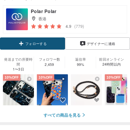
Polar Polar
香港
4.9
(779)
クーポン取得
デザイナーに連絡
フォローする
発送までの所要時
フォロワー数
返信率
前回オンライン
間
24時間以内
2,459
99%
1〜3日
10%OFF
10%OFF
10%OFF
すべての商品を見る