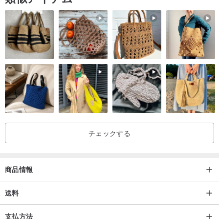
●光沢/マット
●ワイヤレス充電
●実際の色はモニターの色と異なる場合があります
●パターンはすべてシミュレートされた高解像度印刷であり、ブロン
ズ印刷やゴールド印刷はありません。
●🇰🇷韓国は高品質の素材を輸入しました
●🇭🇰香港独自のスタジオデザイン、印刷、配信
◎サポートモデル
●AirPodsPro
チェックする
●AirPods1 / 2
◎制作時間
商品情報
●携帯ケースの製作時間は3〜5営業日（祝日を除く）です。
送料
●就業日数はご注文後1日から数えます
●海外への出国、緊急利用、贈答等が必要な場合は、まずはお問い合
支払方法