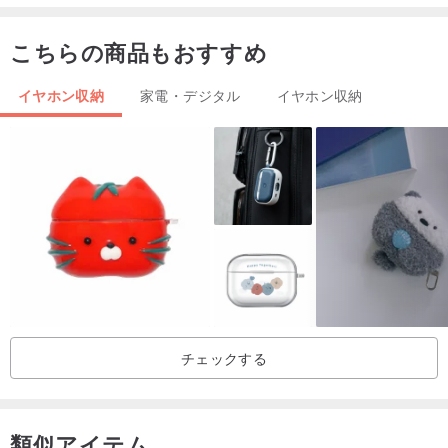
信して問い合わせてください。
こちらの商品もおすすめ
◎ハードシェルイヤホン保護カバーの材質
AirPods Pro / AirPods保護ケースは、柔軟で耐久性のある硬質プラ
イヤホン収納
家電・デジタル
イヤホン収納
スチック（ポリカーボネート）でできており、AirPods Pro /
AirPodsの取り付けおよび分解時にある程度の柔軟性を提供します。
パターンは、耐久性があり、色あせしにくい耐固形インクで印刷さ
れています。
◎ハードシェルイヤホン保護カバーのデザインの特徴
●偶発的な落下や衝撃による損傷を防ぐ360°の包括的な保護カバー
●正確な構造、予約済みの充電穴、保護カバーを外さずに充電できま
す
チェックする
●キーボタン穴デザインを搭載
●耐久性のあるポリカーボネート製
●高精度の非退色印刷
類似アイテム