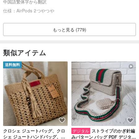
中国語繁体字から翻訳
仕様：
AirPods 2つやつや
もっと見る (779)
類似アイテム
送料無料
クロシェ ジュートバッグ、クロ
ストライプのかぎ針編
デジタル
シェ ジュートハンドバッグ、リ
みパターン バッグ PDF デジタル