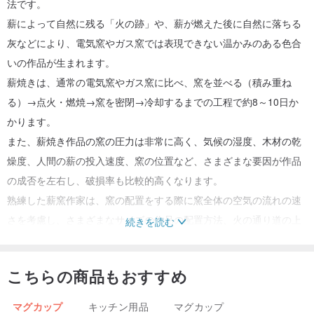
法です。
薪によって自然に残る「火の跡」や、薪が燃えた後に自然に落ちる
灰などにより、電気窯やガス窯では表現できない温かみのある色合
いの作品が生まれます。
薪焼きは、通常の電気窯やガス窯に比べ、窯を並べる（積み重ね
る）→点火・燃焼→窯を密閉→冷却するまでの工程で約8～10日か
かります。
また、薪焼き作品の窯の圧力は非常に高く、気候の湿度、木材の乾
燥度、人間の薪の投入速度、窯の位置など、さまざまな要因が作品
の成否を左右し、破損率も比較的高くなります。
熟練した薪窯作家は、窯の配置をする際に窯全体の空気の流れの速
さを考慮し、さまざまなサイズの作品の配置方法、火の通り道の上
続きを読む
がり方、薪や炭の投入方法、燃焼の度合いなどをプランニングしま
す。完璧な薪焼き作品を作るには、すべてのステップに集中する必
こちらの商品もおすすめ
要があります。
製造地：台湾、花蓮
マグカップ
キッチン用品
マグカップ