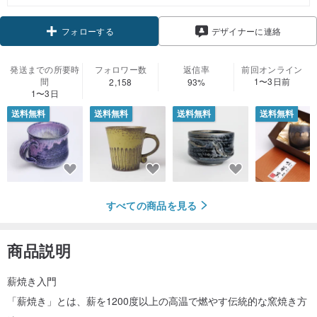
クーポン取得
デザイナーに連絡
フォローする
発送までの所要時
フォロワー数
返信率
前回オンライン
間
1〜3日前
2,158
93%
1〜3日
送料無料
送料無料
送料無料
送料無料
すべての商品を見る
商品説明
薪焼き入門
「薪焼き」とは、薪を1200度以上の高温で燃やす伝統的な窯焼き方