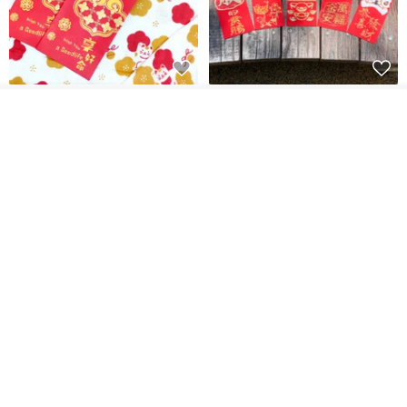
開運紅包袋をお楽しみください
ラインストーンお年玉袋 - 【お
得な6枚セット】
カートに入れる
お気に入り
ショップを見る
禮享生活
gfsd
287円
5,083円
送料無料
黒猫マルーの小さな財神 宝くじ
【GFSD】ラインストーン精品 -
ホットスタンプポチ袋
煌めく多目的ポチ袋 -【招財納