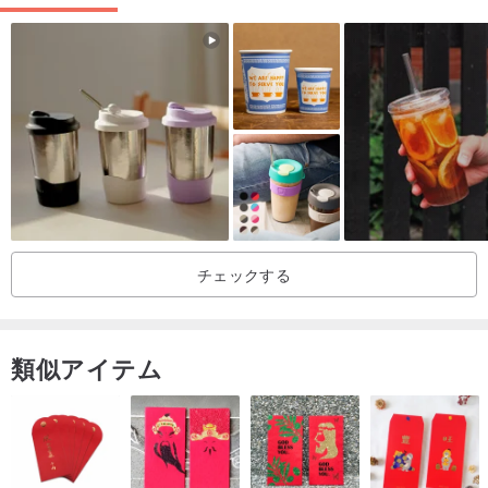
予防
1.作品はすべて手作りのため、質感や色が異なり、コンピューター
の表示によっても異なる場合があります。
2. 表面の凹凸、微量の気泡、釉薬の色ムラ、ひび割れなどは手作り
作品の正常な現象であり、欠陥ではありません。
3. 各作品には明雅窯のスタンプが入っています。
4. 初めて使用する前に、スポンジ、柔らかい洗剤、水で洗浄してく
ださい。直火や加熱にさらしたり、温度差が大きすぎたりしないよ
チェックする
うにしてください。電子レンジ、オーブン、電気調理器に適してい
ます。
5. 全ての作品は実際の製品から取られています。ご不明な点がござ
類似アイテム
いましたら、お気軽にメールでお問い合わせください。できるだけ
早く返信させていただきます!!
6.荷物到着後24時間以内に開封し、作業状況をご確認ください。輸
送中に損傷があった場合は、物流に確認してお客様の権利を確保で