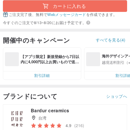
カートに入れる
ご注文完了後、無料で
Webメッセージカード
を作成できます。
今すぐのご注文で8/13~8/20にお届け予定です。
開催中のキャンペーン
すべてを見る(4)
海外デザインア
【アプリ限定】新規登録から7日以
入
内に4,000円以上お買いもので送料
越境送料割引（
無料（最大500円OFF）
割引詳細
割引詳
ブランドについて
ショップへ
Bardur ceramics
台湾
4.9
(216)