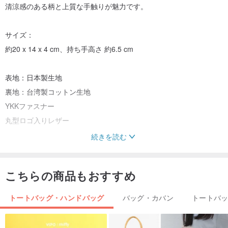
清涼感のある柄と上質な手触りが魅力です。
サイズ：
約20 x 14 x 4 cm、持ち手高さ 約6.5 cm
表地：日本製生地
裏地：台湾製コットン生地
YKKファスナー
丸型ロゴ入りレザー
続きを読む
一点一点、柄の出方が異なる場合がございますが、
それぞれが個性豊かな一点ものとして、最適な配置でお届けしま
こちらの商品もおすすめ
す。
トートバッグ・ハンドバッグ
バッグ・カバン
トートバ
お手入れ方法：
汚れた箇所は中性洗剤で優しく手洗いしてください。