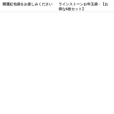
開運紅包袋をお楽しみください
ラインストーンお年玉袋 - 【お
得な6枚セット】
禮享生活
gfsd
入荷待ち登録
287円
5,083円
お気に入り
ショップを見る
送料無料
黒猫マルーの小さな財神 宝くじ
【GFSD】ラインストーン精品 -
ホットスタンプポチ袋
煌めく多目的ポチ袋 -【招財納
福・金運招来】
Huei Hei Ji Bai
gfsd
516円
6,868円