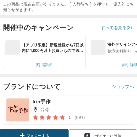
この商品は現在在庫がありません。 [ 入荷待ち ] を押すと、優先的にお
知らせがきます。
開催中のキャンペーン
すべてを見る(3)
海外デザインア
【アプリ限定】新規登録から7日以
入
内に4,000円以上お買いもので送料
越境送料割引（
無料（最大500円OFF）
割引詳細
割引詳
ブランドについて
ショップへ
fun手作
台湾
5
(691)
フォローする
デザイナーに連絡