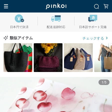
日本円で決済
配送追跡対応
日本語サポート完備
類似アイテム
チェックする
1/5