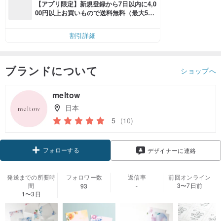
【アプリ限定】新規登録から7日以内に4,0
00円以上お買いもので送料無料（最大500
円OFF）
割引詳細
ブランドについて
ショップへ
meltow
日本
5
(10)
フォローする
デザイナーに連絡
発送までの所要時
フォロワー数
返信率
前回オンライン
間
3〜7日前
93
-
1〜3日