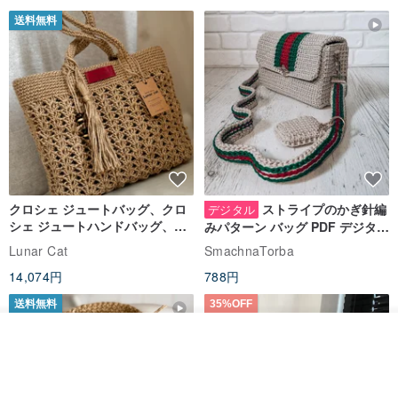
送料無料
クロシェ ジュートバッグ、クロ
ストライプのかぎ針編
デジタル
シェ ジュートハンドバッグ、リ
みパターン バッグ PDF デジタル
ユーザブルバッグ
インスタント ダウンロード、レ
Lunar Cat
SmachnaTorba
ディース クロスボディ
14,074円
788円
送料無料
35%OFF
その他の商品を見る
ショップを見る