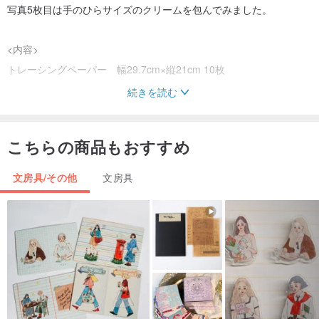
写真5枚目は手のひらサイズのクリームを包んでみました。
<内容>
トレーシングペーパー 幅29.7cm×縦21cm 10枚
続きを読む
※トレーシングペーパー以外のものは付いておりません。
※湿気に弱い紙ですので取り扱いにご注意ください。
こちらの商品もおすすめ
※折り曲げた部分には白いスジが入ります。ラッピング時などご注意
ください
文房具/その他
文房具