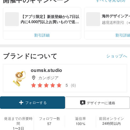
海外デザインア
【アプリ限定】新規登録から7日以
入
内に4.000円以上お買いもので送料
越境送料割引（
無料（最大500円OFF）
割引詳細
割引詳
ブランドについて
ショップへ
oumsk.studio
カンボジア
5
(6)
フォローする
デザイナーに連絡
発送までの所要時
フォロワー数
返信率
前回オンライン
間
24時間以内
57
100%
1〜3日