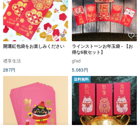
開運紅包袋をお楽しみください
ラインストーンお年玉袋 - 【お
得な6枚セット】
禮享生活
gfsd
287円
5,083円
送料無料
カートに入れる
お気に入り
ショップを見る