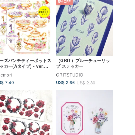
5%OFF
ーズバンチティーポットス
（GRIT）ブルーチューリッ
ッカー(Aタイプ) - ver.背
プ ステッカー
白色透明
emori
GRITSTUDIO
$ 7.40
US$ 2.66
US$ 2.80