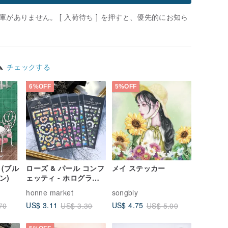
がありません。 [ 入荷待ち ] を押すと、優先的にお知ら
ム
チェックする
6%OFF
5%OFF
n (ブル
ローズ & パール コンフ
メイ ステッカー
ン)
ェッティ - ホログラフ
ィック キュート シール
honne market
songbly
ステッカー (minher
US$ 3.11
US$ 4.75
70
US$ 3.30
US$ 5.00
studio)