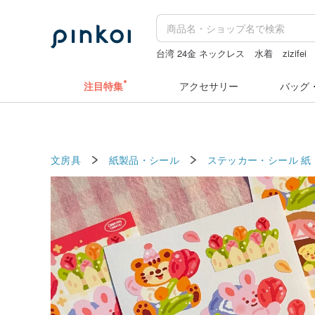
台湾 24金 ネックレス
水着
zizifei
pion
ぬいぐるみ
ドリンクホルダー
注目特集
アクセサリー
バッグ
文房具
紙製品・シール
ステッカー・シール
紙