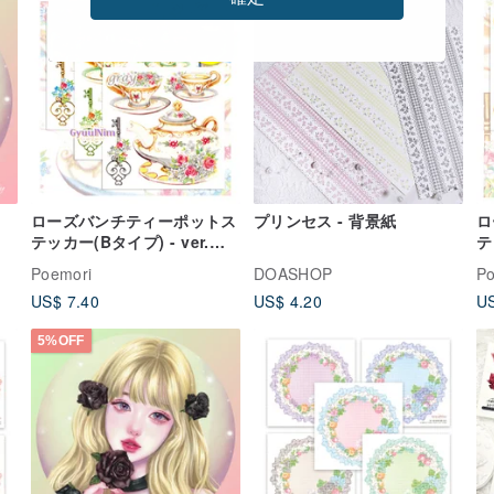
ローズバンチティーポットス
プリンセス - 背景紙
ロ
テッカー(Bタイプ) - ver.背
テ
面白色透明
面
Poemori
DOASHOP
Po
US$ 7.40
US$ 4.20
US
5%OFF