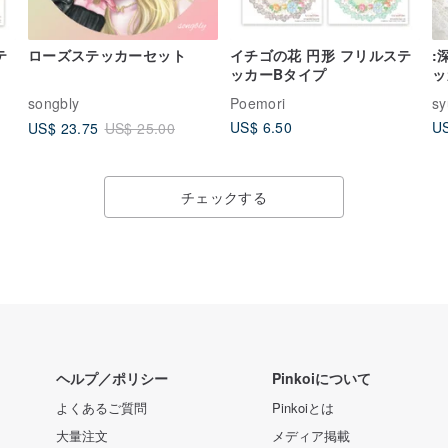
テ
ローズステッカーセット
イチゴの花 円形 フリルステ
:
ッカーBタイプ
ッ
songbly
Poemori
sy
US$ 6.50
US
US$ 23.75
US$ 25.00
チェックする
ヘルプ／ポリシー
Pinkoiについて
よくあるご質問
Pinkoiとは
大量注文
メディア掲載