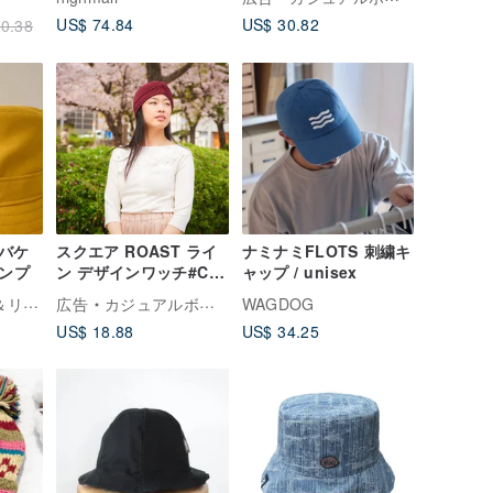
ブリム/友武/ホワイト小
US$ 74.84
US$ 30.82
0.38
豆パン＃ギフト
バケ
スクエア ROAST ライ
ナミナミFLOTS 刺繍キ
ャンプ
ン デザインワッチ#CG
ャップ / unisex
#TR
KATJI｜コットン＆リネン
広告
カジュアルボックス casual box
WAGDOG
US$ 18.88
US$ 34.25