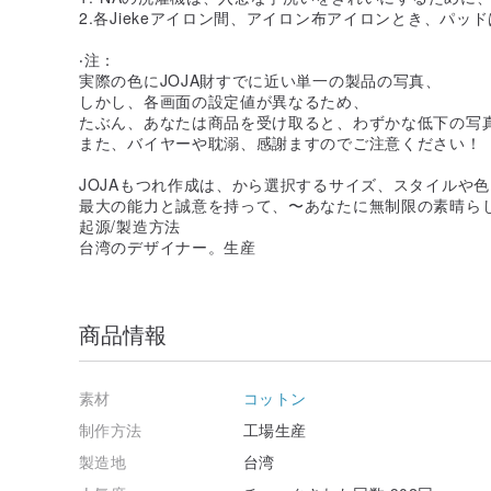
2.各Jiekeアイロン間、アイロン布アイロンとき、パ
‧注：
実際の色にJOJA財すでに近い単一の製品の写真、
しかし、各画面の設定値が異なるため、
たぶん、あなたは商品を受け取ると、わずかな低下の写
また、バイヤーや耽溺、感謝ますのでご注意ください！
JOJAもつれ作成は、から選択するサイズ、スタイルや
最大の能力と誠意を持って、〜あなたに無制限の素晴ら
起源/製造方法
台湾のデザイナー。生産
商品情報
素材
コットン
制作方法
工場生産
製造地
台湾