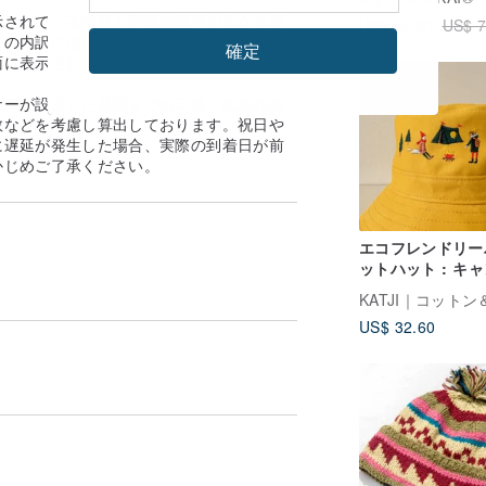
示されている送料と実際の送料が異なる場
US$ 49.27
US$ 7
の内訳に従います。 ※なお、送料着払い
確定
面に表示されません。おおよその送料は事
。
ナーが設定した発送までの日数、配送先地
数などを考慮し算出しております。祝日や
に遅延が発生した場合、実際の到着日が前
かじめご了承ください。
エコフレンドリー
ットハット : キ
US$ 32.60