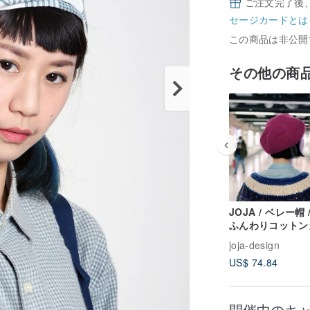
ご注文完了後
セージカードとは
この商品は非公開
その他の商
JOJA / ベレー帽 
ふんわりコットン
ゼ / マゼンタ
joja-design
US$ 74.84
開催中のキ