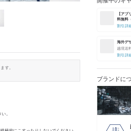
【アプリ
料無料（最
割引詳
海外デ
越境送
割引詳
ります。
ブランドに
さい。
に、積極的にこすったりしないでください。