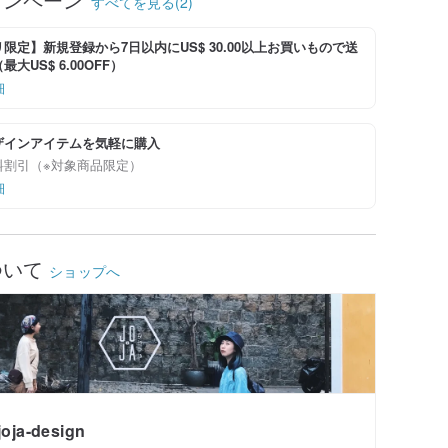
すべてを見る(2)
限定】新規登録から7日以内にUS$ 30.00以上お買いもので送
大US$ 6.00OFF）
細
ザインアイテムを気軽に購入
料割引（※対象商品限定）
細
ついて
ショップへ
joja-design