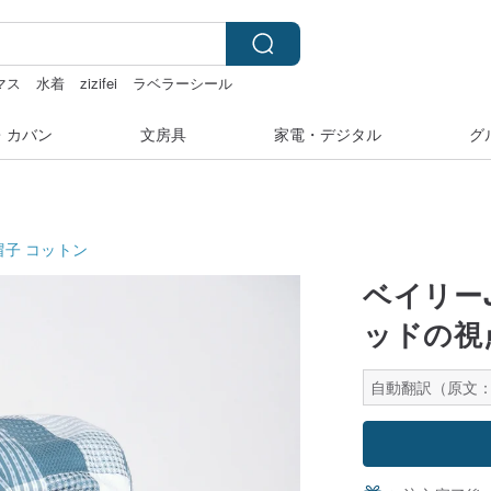
マス
水着
zizifei
ラベラーシール
・カバン
文房具
家電・デジタル
グ
帽子
コットン
ベイリー
ッドの視
自動翻訳（原文：