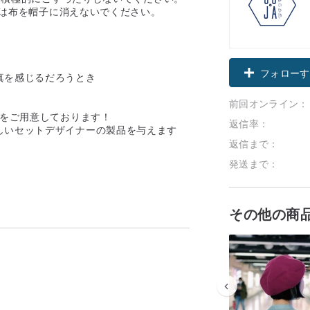
ッドは布を帽子に消えないでください。
フォローす
真を感じるだろうとき
前回オンライン：
色をご用意しております！
返信率：
しいセットデザイナーの製品を与えます
返信まで：
発送まで：
その他の商