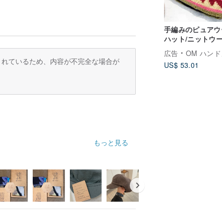
手編みのピュアウ
ハット/ニットウ
ット/インナーブ
広告
OM ハンドメ
ュドハンドニット
訳されているため、内容が不完全な場合が
US$ 53.01
ルハット/ハンド
ウールハット-ペ
タイル
もっと見る