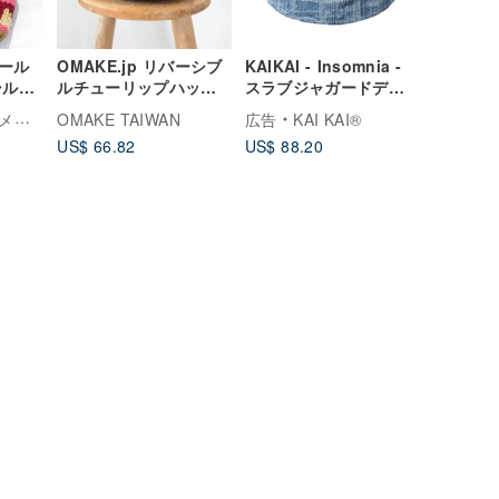
ール
OMAKE.jp リバーシブ
KAIKAI - Insomnia -
ールハ
ルチューリップハット
スラブジャガードデニ
ラッシ
RayHat チェック×ブラ
ムバケットハット
イド
OMAKE TAIWAN
広告
KAI KAI®
ウー
ック
US$ 66.82
US$ 88.20
ニット
ルース