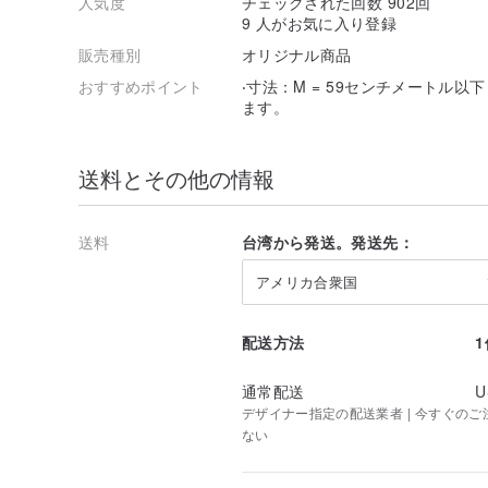
人気度
チェックされた回数 902回
9 人がお気に入り登録
販売種別
オリジナル商品
おすすめポイント
‧寸法：M = 59センチメートル
ます。
送料とその他の情報
送料
台湾から発送。発送先：
アメリカ合衆国
配送方法
通常配送
U
デザイナー指定の配送業者 | 今すぐのご注文
ない