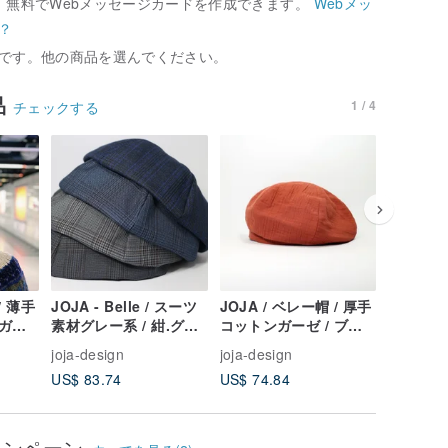
、無料でWebメッセージカードを作成できます。
Webメッ
？
です。他の商品を選んでください。
品
1 / 4
チェックする
/ 薄手
JOJA - Belle / スーツ
JOJA / ベレー帽 / 厚手
JOJA /
ガー
素材グレー系 / 紺.グレ
コットンガーゼ / ブリ
ブルコッ
ー 青.グレーグレー.グ
ックオレンジ
茜色
joja-design
joja-design
joja-desi
レー
US$ 83.74
US$ 74.84
US$ 74.
ャンペーン