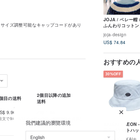
JOJA / ベレー帽 
以下 サイズ調整可能なキャップコードがあり
ふんわりコットン
ゼ / マゼンタ
joja-design
US$ 74.84
おすすめの
30%OFF
2個目以降の追加
1個目の送料
送料
S$ 9.90
US$ 1.65
で9/4~9/13にお届け予定 | 追跡番号を提供し
我們建議的瀏覽環境
KAIKAI - AEON 
織りバケットハッ
広告
KAI KAI®