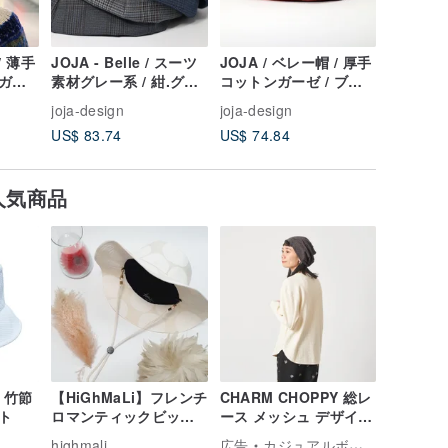
/ 薄手
JOJA - Belle / スーツ
JOJA / ベレー帽 / 厚手
JOJA /
ガー
素材グレー系 / 紺.グレ
コットンガーゼ / ブリ
ブルコッ
ー 青.グレーグレー.グ
ックオレンジ
茜色
joja-design
joja-design
joja-desi
レー
US$ 83.74
US$ 74.84
US$ 74.
人気商品
- 竹節
【HiGhMaLi】フレンチ
CHARM CHOPPY 総レ
ト
ロマンティックビッグ
ース メッシュ デザイン
プレートハット/ビッグ
ワッチ #KJ
highmali
広告
カジュアルボックス casual box