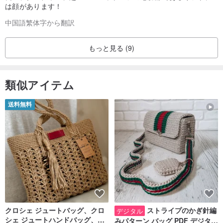
は顔があります！
中国語繁体字から翻訳
もっと見る (9)
類似アイテム
送料無料
[上司、それはどのくらいの期間受信されるのでしょうか。]
一般商品の出荷時期：
送金確認後1〜2営業日以内に商品が送付されます。
商品の配達時間（台湾）：
配達日から1〜3営業日以内にお届けします（土日祝日を除く）
クロシェ ジュートバッグ、クロ
ストライプのかぎ針編
デジタル
納期（海外）：✈️
シェ ジュートハンドバッグ、リ
みパターン バッグ PDF デジタル