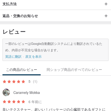
支払方法
返品・交換のお知らせ
レビュー
*唾液タオルのようにバックルを開くと、赤ちゃんの顔が大人の服を
一部のレビューはGoogle自動翻訳システムにより翻訳されているた
こするのを防ぐために、タオル/小さなハンカチとして使用できま
め、内容が不完全な場合があります。
す。
英語に翻訳
原文を表示
この商品のレビュー
同ショップ商品のすべてのレビュー
5
(1)
*作業環境はペットのいない＆禁煙です、私はあなたが気にするもの
についてもっと気にします、商品の品質は私次第です
Caramely Mokka
6 年前に
良いテクスチャー、超いい！パッケージの心臓部であるギフトに