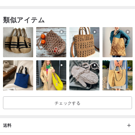
それぞれの布は、収縮を防ぐために洗浄され、事前に洗浄されてい
ます
類似アイテム
布を洗うほど、それが柔らかくなるほど、肌にやさしく、吸収性が
高くなり、台湾の気候に適したものになります。
*生地の硬さ - A /柔らかい（（（（A /柔らかいB /適度なC /かな
り）））））
オレンジ色は私達のロゴのロゴの色であり、それはまた子供の鮮や
かな色を表しているので、それは製品ボタンにも反映されていま
す。
チェックする
送料