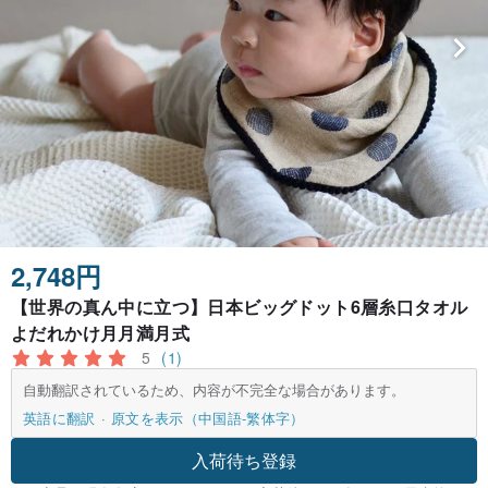
2,748円
【世界の真ん中に立つ】日本ビッグドット6層糸口タオル
よだれかけ月月満月式
5
(1)
自動翻訳されているため、内容が不完全な場合があります。
英語に翻訳
原文を表示（中国語-繁体字）
入荷待ち登録