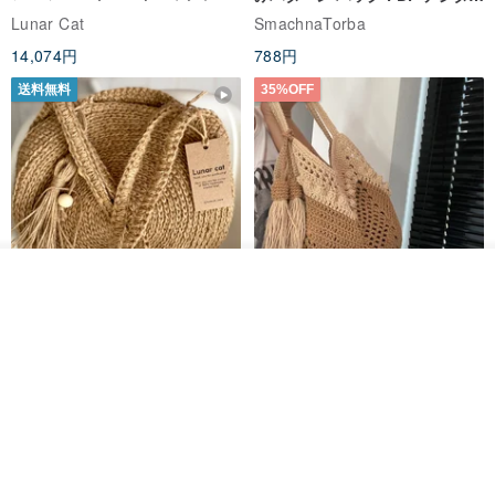
ユーザブルバッグ
インスタント ダウンロード、レ
配送先によっては、配達日数が異なりますので、必ず事前にお問い
Lunar Cat
SmachnaTorba
ディース クロスボディ
合わせください
14,074円
788円
送料無料
35%OFF
（特別な要求があれば、Liao Maへようこそ）
[上司、洗濯の仕方]
30度以下の水夫で洗うことをお勧めします！
入荷待ち登録
ショップを見る
あなたが本当に洗濯機を使うのが面倒なら、洗濯物を使ってくださ
クロシェ編み丸型ジュートバッ
オーガニックコットン糸の編み
い
グ、クロシェ編みトートバッ
バッグ、クラッチバッグとして
手洗い可能、乾燥可能、漂白不可、アイロン可能、乾燥不可、乾燥
グ、クロシェ編みショルダーバ
も。
Lunar Cat
Knits And Woven By Oom
ッグ
不可
11,425円
5,405円
8,314円
濃い色の服と薄い服を別々に洗う
送料無料