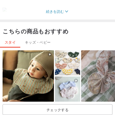
続きを読む
こちらの商品もおすすめ
///サイズ///
スタイ
キッズ・ベビー
* 0歳から2歳までのすべての乳児に適しています
*首回り調整可能な2段式（約26〜30cm）
*製品のフラットサイズ：36 X 17 CM
///機能///
チェックする
* 100％日本の6層ベール