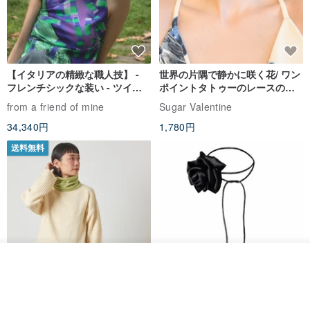
スのコストの違い、それはまた、それに応じて充電した商品ごとの
数である、私に連絡してくださいありがとうございます！（
www.
pinkoi.com/product/FdCnZNra
）
【イタリアの精緻な職人技】 -
世界の片隅で静かに咲く花/ ワン
フレンチシックな装い - ツイル
ポイントタトゥーのレースのチ
- NT $ 400の順序は、航空便香港のポストによって送信され、以下
プリントシルクスカーフトップ
ョーカー SV649
from a friend of mine
Sugar Valentine
の一般的になると、メールは追跡番号、配信のための約5〜10営業
ス
34,340円
1,780円
日は、ゲストが我慢してことを願って提供していません。
送料無料
（www.pinkoi.com/product/hITGkBYQを）（登録済みの航空便で送
りたい場合は、デザイナーで追加の所得の登録料が必要に連絡して
ください）
- NT $ 400以上で受注が登録されていた航空郵便、提供の電子メー
ル追跡番号によって送ら小包に来て、そしてゲストは配信のために
約5〜10営業日、香港のポストのウェブサイトに投稿されたメッセ
その他の商品を見る
ージのステータスを追跡することができ、ゲストが患者のことがで
ショップを見る
きると思います。
CHARM 日本製 ショート ミック
天然シルクフラワーネックレス -
ス オーガニックコットン ネック
ローズチョーカー - リストレッ