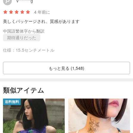
V********g
/ DEは事項に注意してください/
4 年前に
1.任意のジュエリーは、空気酸化と接触することになる時間をかけ
美しくパッケージされ、質感があります
て、可能な限り、ジュエリー長寿命な限り保護されています。
中国語繁体字から翻訳
2.時にチェーン摩耗金属めっき浴は、スピードも金属酸化フェージ
期待通りだった
ング避けるため、/温泉をお勧めされていない、酸化後の変色が着用
していない時に良好な収率で金属チェーンロックバッグを試してみ
仕様：
15.5センチメートル
てください、返信しない場合があります。
3.各コンピュータの画面は、異なる設定を表示し、その商品の色は
もっと見る (1,548)
種類で勝つためにいるので。
類似アイテム
/郵便サービス/（読書）
送料無料
台湾を送信します···
ご質問があれば、このような、SF Expressの毛を使用してコストの
差を補うために必要がある必要性として、デフォルトの一般的な航
空便香港のポストによって送信されたすべての商品は、このサービ