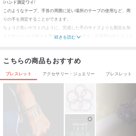
/ハンド測定ワイ/
このようなテープ、手首の周囲に近い場所のテープの使用など、周
りの手を測定することができます。
ちょうど良いゲストのように、完成した手のサイズよりも製品を加
えた約1センチの長さを選択し、少し緩い好き、完成手のサイズより
続きを読む
も製品を加えた約1.5センチ長さを選択します。
こちらの商品もおすすめ
その他のスタイル：
ブレスレット
アクセサリー・ジュエリー
ブレスレット
ナチュラルホワイト角柱ターコイズブレスレットブレスレット・
www.pinkoi.com/product/GcSZqSnG