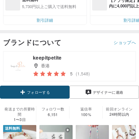
【アプリ限定】
内に4,000円
5,730円以上ご購入で送料無料
無料（最大500円
割引詳細
割引詳
ブランドについて
ショップへ
keepitpetite
香港
5
(1,548)
クーポン取得
デザイナーに連絡
フォローする
発送までの所要時
フォロワー数
返信率
前回オンライン
間
24時間以内
6,151
100%
1〜3日
送料無料