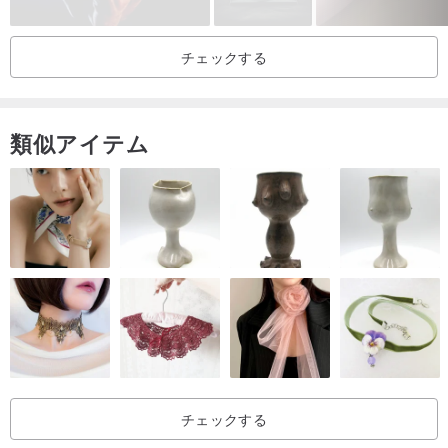
チェックする
類似アイテム
ブラウン平方ターコイズチェコビーズブレスレットブレスレット•白
色•
www.pinkoi.com/product/iieydAMt?cat...
チェックする