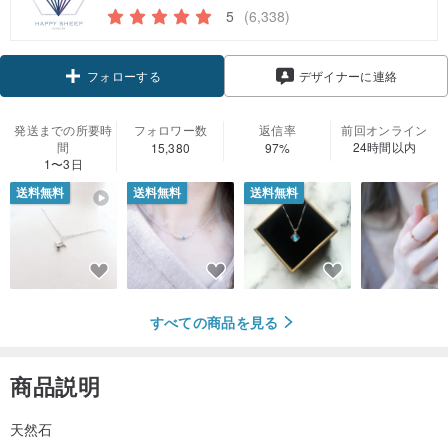
5
(6,338)
クーポン取得
デザイナーに連絡
フォローする
発送までの所要時
フォロワー数
返信率
前回オンライン
間
24時間以内
15,380
97%
1〜3日
送料無料
送料無料
送料無料
すべての商品を見る
商品説明
天然石