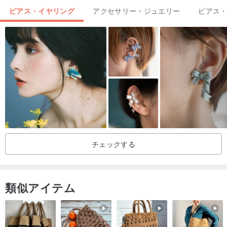
ス、シルバーワイピングクロス、梱包袋
ピアス・イヤリング
アクセサリー・ジュエリー
ピアス
注：天然石は表面にシボがあります
チェックする
メンテナンス方法:
1. ネパールのシルバージュエリーの純度はシルバー925よりもわず
類似アイテム
かに高いため、シルバージュエリーが酸化しブラック場合は、シル
バークロスで拭くと明るくなります。