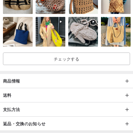
2. 天然石は、水で湿らせた綿棒で優しく拭くことができます
石効果:
チェックする
1.石は、人々に自信を与え、うつ病と闘い、過去の心的外傷の記憶
に立ち向かうのを助け、人々の心の心配を取り除き、幸せで楽しい
商品情報
気分をもたらします。
送料
2. 幸福と縁起をもたらす、外敵から身を守る石として知られる
支払方法
3.石は忠誠、友情、純潔を表し、幸福と永遠の愛をもたらし、人々
返品・交換のお知らせ
に魅力を与え、気質を向上させます。