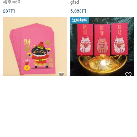
禮享生活
gfsd
287円
5,083円
送料無料
黒猫マルーの小さな財神 宝くじ
【GFSD】ラインストーン精品 -
入荷待ち登録
ショップを見る
ホットスタンプポチ袋
煌めく多目的ポチ袋 -【招財納
福・金運招来】
Huei Hei Ji Bai
gfsd
516円
6,868円