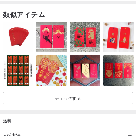
・スポットは約1〜3日で発送されます。
類似アイテム
・在庫切れの場合は、最初に販売者に通知され、約14-30日以内に
発送されます。
|配送方法|
納期は、発送後約2〜3日以内に月曜日から金曜日までです。納期に
ご注意ください！ （上記の時間には休日、祝日、自然災害、人工災
害は含まれません）
チェックする
送料
支払方法