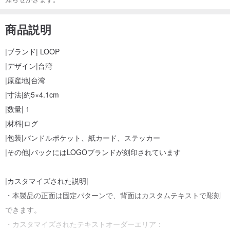
商品説明
|ブランド| LOOP
|デザイン|台湾
|原産地|台湾
|寸法|約5×4.1cm
|数量| 1
|材料|ログ
|包装|バンドルポケット、紙カード、ステッカー
|その他|バックにはLOGOブランドが刻印されています
|カスタマイズされた説明|
・本製品の正面は固定パターンで、背面はカスタムテキストで彫刻
できます。
・カスタマイズされたテキストオーダーエリア：