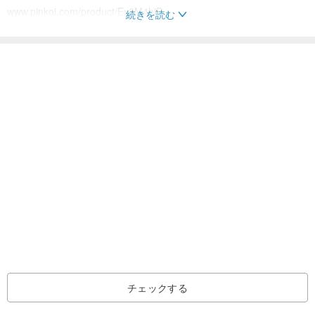
www.pinkoi.com/product/Ex3M4hiD
続きを読む
・生産の前にバイヤーと話し合うので、作業日は7-14日です。
|ノート|
・木目の変化や手染めの関係により、同じ模様は全く同じテクスチ
ャー作品ではなく、それぞれの商品は独自性があります。
・製品は木製であり、基本的な防水用塗料を使用していますが、個
人的な習慣（雨に長期間さらされるなど）によって異なりますの
で、製品が新品となることを保証することはできません。
・写真は正確な製品提示を試みているため、各画面の色と明るさが
異なり、実際の製品と写真はわずかな色の違いがあります。
|メンテナンス方法|
・清掃するときは、水で湿らせた布で拭いてください。
チェックする
|仕事の日|