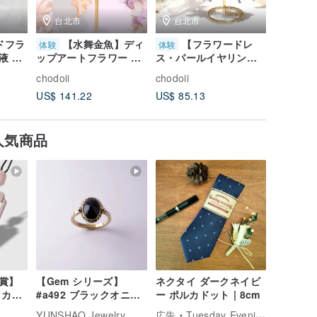
台北市
台北市
台北
ドフラ
【水舞金魚】ディ
【フラワードレ
【
体験
体験
体験
液 ジ
ップアートフラワー 半
ス・パールイヤリン
シルク布
り体験
固形ジェル レジン ハン
グ】フラワー液晶フラ
り体験レ
chodoii
chodoii
chodoii
から開
ドメイド体験レッスン
ワー手作り体験コース
人様から
US$ 141.22
US$ 85.13
US$ 95.
1名様から開講
【お1人様からスタート
可能】
人気商品
賞】
【Gem シリーズ】
ネクタイ ダークネイビ
」カー
#a492 ブラックオニキ
ー ポルカドット | 8cm
用 両
ス レースリング (15 号)
YUNSHAO Jewelry
広告
Tuesday Evening