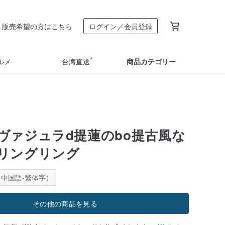
販売希望の方はこちら
ログイン／会員登録
ルメ
台湾直送
商品カテゴリー
ヴァジュラd提蓮のbo提古風な
リングリング
中国語-繁体字）
その他の商品を見る