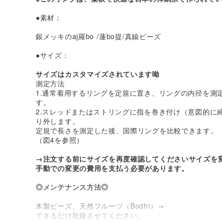
●素材：
銀メッキのaj羅bo /蓮bo提/真鍮ビーズ
●サイズ：
サイズはカスタマイズされています呦
測定方法
1.通常着用するリングを定規に置き、リングの内径を測
す。
2.スレッドまたはストリングに指を巻き付け（意図的に
り外します。
定規で長さを測定した後、国際リングを比較できます。
（図4を参照）
→注文する前にサイズを再度確認してくださいサイズを
手動での変更の費用を支払う必要があります。
◎メンテナンス方法◎
木製ビーズ、天然フルーツ（Bodhi）→
できるだけ乾燥させてください。