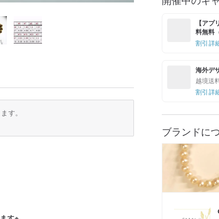
【アプリ
料無料（最
割引詳
海外デ
越境送
割引詳
ります。
ブランドに
ます※