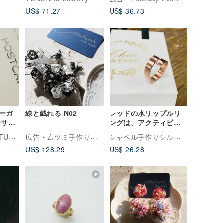
イズ可
/真鍮/ ハンドメイド銀
US$ 71.27
US$ 36.73
細工
ーガ
線と戯れる N02
レッドの水リップルリ
ーサイ
ングは、アクティビテ
ズ
ィリングS376の名前を
SENTIMENTAL STUDIO 善感工室
シャベル手作りシルバージュエリー
広告
厶ツミ手作り研究室
カスタマイズできます
US$ 128.29
US$ 26.28