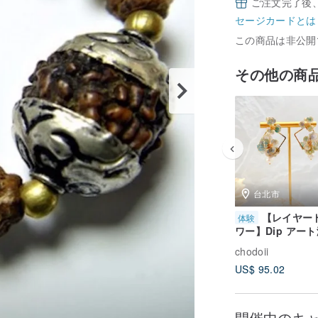
ご注文完了後
セージカードとは
この商品は非公開
その他の商
台北市
【レイヤー
体験
ワー】Dip アート
ェル レジン 手作
chodoii
レッスン 1 名様
US$ 95.02
講
開催中のキ