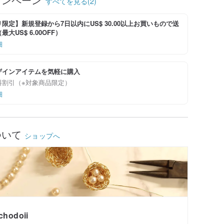
すべてを見る(2)
限定】新規登録から7日以内にUS$ 30.00以上お買いもので送
大US$ 6.00OFF）
細
ザインアイテムを気軽に購入
料割引（※対象商品限定）
細
ついて
ショップへ
chodoii