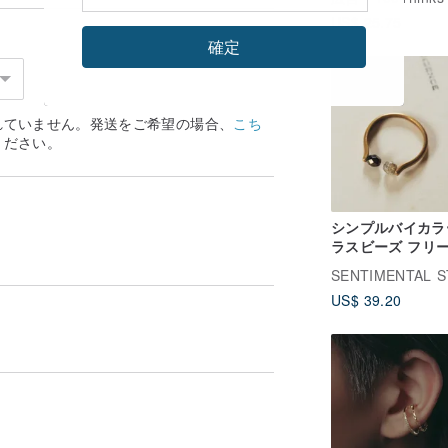
面感知 カスタマ
。
US$ 25.75
能
確定
石のサイズはわずかに異なるため、完成品
手作りトレース（不100％対称ゼロ誤
れていません。発送をご希望の場合、
こち
ください。
シンプルバイカラ
ラスビーズ フリ
ズリング ブロン
US$ 39.20