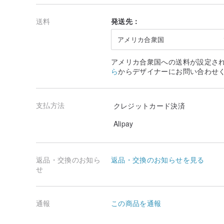
が、全体的な設計コンセプトは製品マップと一致します
送料
発送先：
→すべての製品は天然素材で作られているため、各天然
の長さは約0.3cmになる場合があります。
アメリカ合衆国
→すべての建物は全て手作り品であるため、必然的に少し
アメリカ合衆国への送料が設定さ
差）を残します
ら
からデザイナーにお問い合わせ
よろしければ、注文しないでください。
産地/製造方法
台湾生産手作り
支払方法
クレジットカード決済
Alipay
返品・交換のお知ら
返品・交換のお知らせを見る
せ
通報
この商品を通報