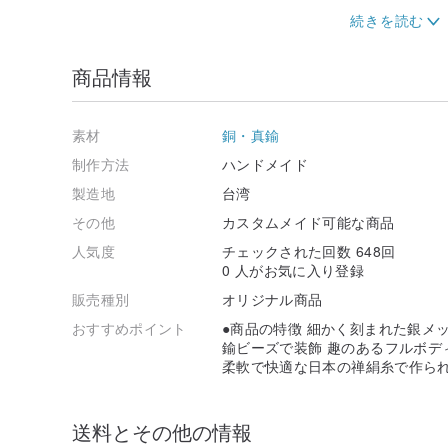
真鍮、金、銀素材→
長時間着用すると、汗、雨、香水、化粧品などの化学物
銀色の布で拭くと光沢が回復し、真鍮も銅油で拭き取る
商品情報
ており、色はとても良いです。）
●宝石をドアから持ち出さないと、
素材
銅・真鍮
箱またはジッパー付きバッグに入れてください。
これにより、状態を美しく保つことができます！
制作方法
ハンドメイド
製造地
台湾
※注意※
その他
カスタムメイド可能な商品
→固体生成し、各コンピュータ画面上に光表示、異なる
人気度
チェックされた回数 648回
意志
いくつかの色
。
0 人がお気に入り登録
→天然ミネラル、真珠、結晶、jaなどの天然素材...
販売種別
オリジナル商品
形成された環境により、各色
テクスチャは異なります**
小さな亀裂もいくつかあります
おすすめポイント
●商品の特徴 細かく刻まれた銀メッ
したがって、100％は製品マップとまったく同じではあ
鍮ビーズで装飾 趣のあるフルボディ
それは自然な創造のためのユニークな身分証明書のような
柔軟で快適な日本の禅絹糸で作られ
しかし、生産のすべての材料は、アイテムを生産するた
入れてください。
送料とその他の情報
→カスタマイズされた各製品のサイズが異なるため、配