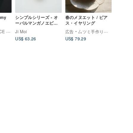
my
シンプルシリーズ - オ
春のメヌエット / ピア
ーバルマンガノエピド
ス・イヤリング
ート・真鍮フリーサイ
 TIME
Ji Moi
広告
厶ツミ手作り研究室
ズリング（やや大き
US$ 63.26
US$ 79.29
め）-Type1