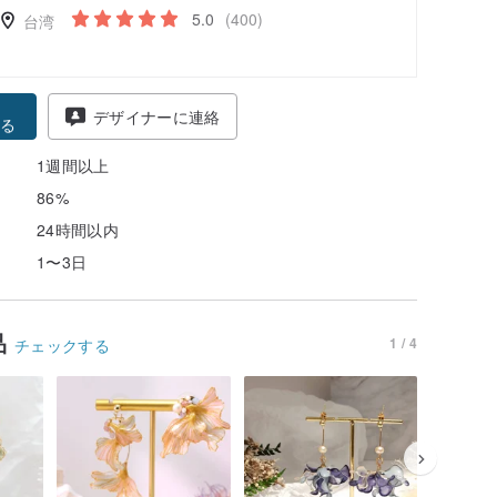
5.0
(400)
台湾
得
デザイナーに連絡
る
1週間以上
86%
24時間以内
1〜3日
品
1 / 4
チェックする