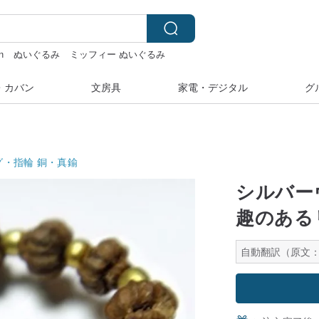
n
ぬいぐるみ
ミッフィー ぬいぐるみ
・カバン
文房具
家電・デジタル
グ
グ・指輪
銅・真鍮
シルバー
趣のある
自動翻訳（原文：