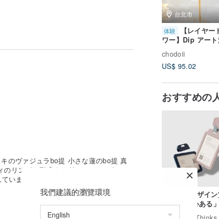
台北市
質にさらされると酸化します。
ことができます。 （真鍮の色は酸化され
【レイヤー
体験
ワー】Dip アート
ェル レジン 手作
chodoii
レッスン 1 名様
US$ 95.02
講
おすすめの
色の撮影に応じて変えることができるが、
、
キのヴァジュラbo提 小さな蓮のbo提 真
りません
のリングを形成する **※このリングは、
ものです^ ^
ています※**
めに慎重に選択されます、注文を必ず受け
我們建議的瀏覽環境
【ドイツデザイン
C4「遊び心ある
ドホルダー 縦横兼
置はわずかに調整される場合があります
広告
100Thinks