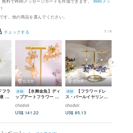
、無料でWebメッセージカードを作成できます。
Webメッ
？
です。他の商品を選んでください。
品
1 / 4
チェックする
台北市
台北市
台北
ドフラ
【水舞金魚】ディ
【フラワードレ
【
体験
体験
体験
液 ジ
ップアートフラワー 半
ス・パールイヤリン
シルク布
り体験
固形ジェル レジン ハン
グ】フラワー液晶フラ
り体験レ
chodoii
chodoii
chodoii
から開
ドメイド体験レッスン
ワー手作り体験コース
人様から
US$ 141.22
US$ 85.13
US$ 95.
1名様から開講
【お1人様からスタート
可能】
ャンペーン