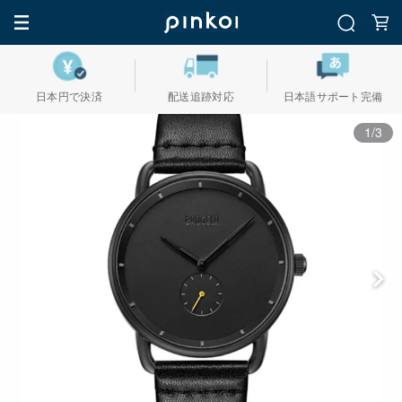
日本円で決済
配送追跡対応
日本語サポート完備
1/3