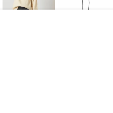
入荷待ち登録
ショップを見る
CHARM 日本製 ショート ミック
天然シルクフラワーネックレス -
ス オーガニックコットン ネック
ローズチョーカー - リストレッ
ウォーマー
グブレスレット シルクアクセサ
カジュアルボックス casual box
Marina V Lingerie
リー
2,500円
9,769円
花園パーティー 両面シルク スカ
エレガントな赤いバラのチュー
ーフ / ダークブルー スカーフ ハ
ルフラワーチョーカー スカーフ*