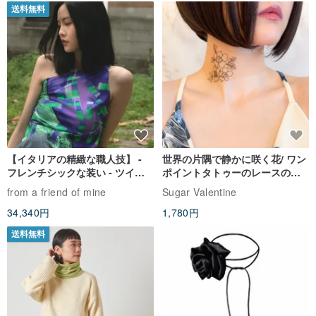
送料無料
【イタリアの精緻な職人技】 -
世界の片隅で静かに咲く花/ ワン
フレンチシックな装い - ツイル
ポイントタトゥーのレースのチ
プリントシルクスカーフトップ
ョーカー SV649
from a friend of mine
Sugar Valentine
ス
34,340円
1,780円
送料無料