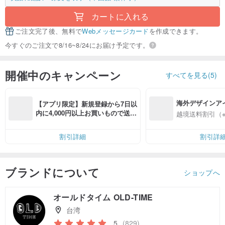
カートに入れる
ご注文完了後、無料で
Webメッセージカード
を作成できます。
今すぐのご注文で8/16~8/24にお届け予定です。
開催中のキャンペーン
すべてを見る(5)
海外デザインア
【アプリ限定】新規登録から7日以
入
内に4,000円以上お買いもので送料
越境送料割引（
無料（最大500円OFF）
割引詳細
割引詳
ブランドについて
ショップへ
オールドタイム OLD-TIME
台湾
5
(829)