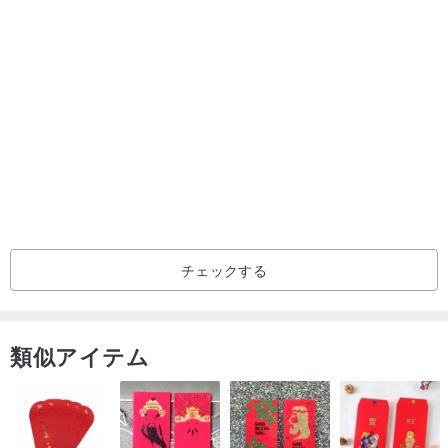
いただけます。
------------------------------------------------
-
※ 実際の商品は詳細写真を参考にしてください. 詳細写真が不十分な
場合は、受け取った商品に関する紛争を避けるために、補足ショッ
トを提出することができます.
※当店で販売している商品は全て初期・中古品であり、多少の使用感
や経年変化がありますので、再度購入しても問題ありません 状態を
よくお尋ねの上、ご入札くださいクリア後。返品不可セール！
※入札前に在庫の有無をご確認の上、入札した方が確実です。
※発送前にきちんと梱包いたしますのでご安心ください
チェックする
------------------------------------------------
-
私はここにすべての顧客に進歩と進歩を促します. 入札する前に, 購
類似アイテム
入する前に明確に質問し、明確に考え, 明確に見る必要があります.
製品を受け取るまで待たずに, 価格, 製品の色の違い, 製品機能があ
なたのニーズを満たしていません..およびその他の関連する問題は返
品を必要とします.これは大きなトラブルであり、お互いに時間の無