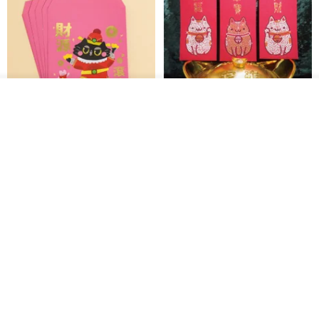
カートに入れる
お気に入り
ショップを見る
黒猫マルーの小さな財神 宝くじ
【GFSD】ラインストーン精品 -
ホットスタンプポチ袋
煌めく多目的ポチ袋 -【招財納
福・金運招来】
Huei Hei Ji Bai
gfsd
516円
6,868円