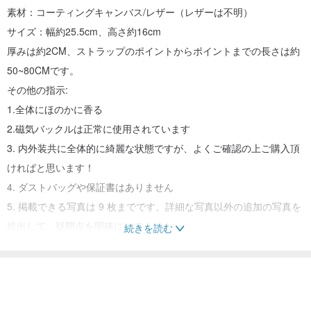
素材：コーティングキャンバス/レザー（レザーは不明）
サイズ：幅約25.5cm、高さ約16cm
厚みは約2CM、ストラップのポイントからポイントまでの長さは約
50~80CMです。
その他の指示:
1.全体にほのかに香る
2.磁気バックルは正常に使用されています
3. 内外装共に全体的に綺麗な状態ですが、よくご確認の上ご購入頂
ければと思います！
4. ダストバッグや保証書はありません
5. 掲載できる写真は 9 枚までです。詳細な写真以外の追加の写真を
提出して、疑問点を明確にしてください。
続きを読む
※ 入手困難な古いアンティークバッグです 新工場のような完璧なも
のではありません 慎重にお買い求めください! 上記にない部分があ
りましたら質問してください;注文、ありがとう!
※ご不明な点がございましたら、ご注文前に商品の状態を直接ご確認