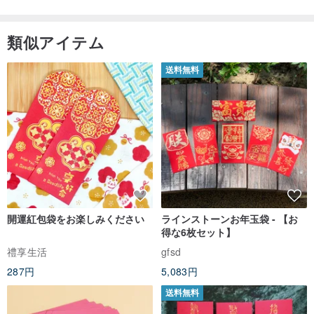
類似アイテム
送料無料
開運紅包袋をお楽しみください
ラインストーンお年玉袋 - 【お
得な6枚セット】
禮享生活
gfsd
287円
5,083円
送料無料