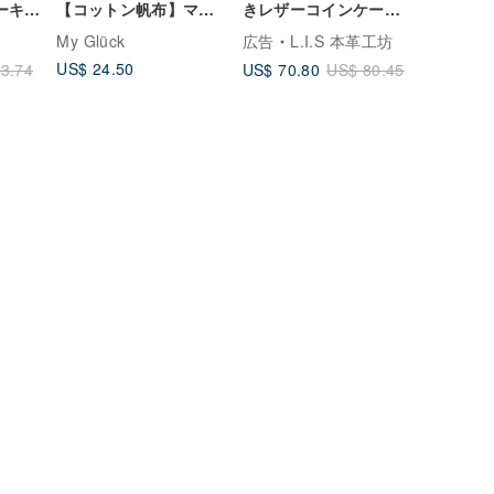
ザーキャ
【コットン帆布】マッ
きレザーコインケース
バッ
コウクジラ・カトラリ
（ヌメ革色×ロングレザ
My Glück
広告
L.I.S 本革工坊
ーケース
ーストラップ）父の
US$ 24.50
US$ 70.80
3.74
US$ 80.45
日・記念日のギフトに