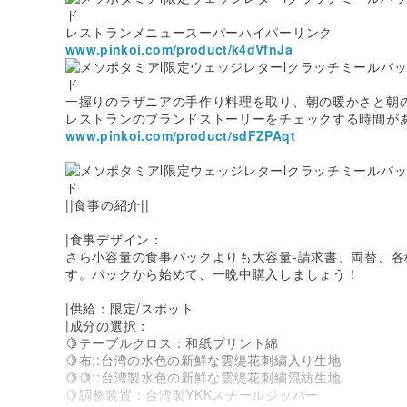
レストランメニュースーパーハイパーリンク
www.pinkoi.com/product/k4dVfnJa
一握りのラザニアの手作り料理を取り、朝の暖かさと朝
レストランのブランドストーリーをチェックする時間があ
www.pinkoi.com/product/sdFZPAqt
||食事の紹介||
|食事デザイン：
さら小容量の食事パックよりも大容量-請求書、両替、
す。パックから始めて、一晩中購入しましょう！
|供給：限定/スポット
|成分の選択：
🍋テーブルクロス：和紙プリント綿
🍋布::台湾の水色の新鮮な雲缇花刺繍入り生地
🍋🍋::台湾製水色の新鮮な雲缇花刺繍混紡生地
🍋調整装置：台湾製YKKスチールジッパー