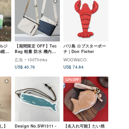
ルジ
【期間限定 OFF】Tec
バリ島 ロブスターポー
の鏡
Bag 軽量 防水 機内持
チ | Don Fisher
ち込み手荷物 斜めがけ
広告
100Thinks
WOOW&CO.
バッグ ウエストバッグ
US$ 40.76
US$ 74.84
12%OFF
し】
Design No.SW1311 -
【名入れ可能】たい焼