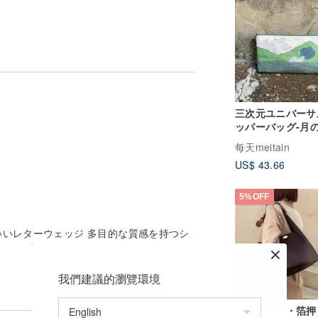
三次元ユニバーサ
ッパーバッグ-月
JiamingLake
每天meitain
US$ 43.66
5%OFF
いいレターウェッジ 多目的な質感を持つシ
め、1〜2.5 cmの誤差が生じます。
うに調整されますが、ディスプレイと個人
。
があり、キッチンはそれぞれの食事をユニ
我們建議的瀏覽環境
【無料刻印・箔押