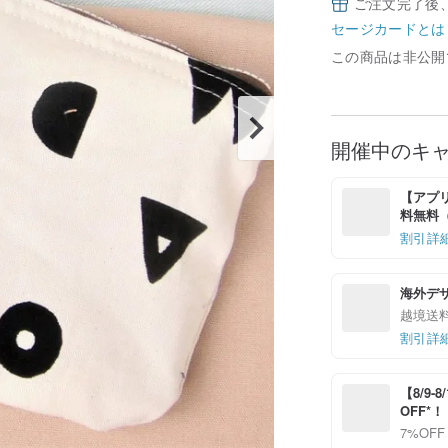
ご注文完了後
セージカードとは
この商品は非公開
開催中のキ
【アプリ
料無料（最
割引詳
海外デ
越境送
割引詳
【8/9
OFF*
7%OFF