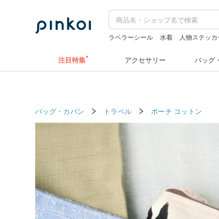
ラベラーシール
水着
人物ステッカ
pion
台湾 24金 ネックレス
注目特集
アクセサリー
バッグ
バッグ・カバン
トラベル
ポーチ
コットン