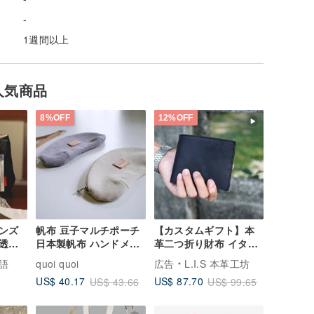
-
1週間以上
人気商品
8%OFF
12%OFF
ンズ
帆布 豆子マルチポーチ
【カスタムギフト】本
透か
日本製帆布 ハンドメイ
革二つ折り財布 イタリ
ド
アンレザー マネークリ
語
quoi quoi
広告
L.I.S 本革工坊
ップ付き 5 色 父の日ギ
US$ 40.17
US$ 87.70
US$ 43.66
US$ 99.65
フト