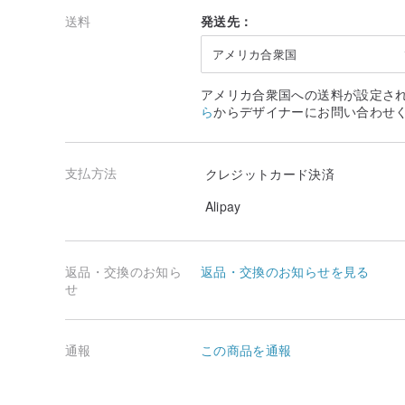
|注文担当者は上記の食事条件を受け入れます！重要でな
送料
発送先：
||食事の準備時間||
アメリカ合衆国
|出荷準備時間：3〜7日
アメリカ合衆国への送料が設定さ
|メッセージの返信時間：3〜5日
ら
からデザイナーにお問い合わせ
食事ごとにユニークで再利用可能なテクスチャーパッケ
支払方法
クレジットカード決済
食事の摂取と維持👉
www.pinkoi.com/product/k4dVfnJa
Alipay
|このレストランのデザイン、調理コンテンツの著作権|
返品・交換のお知ら
返品・交換のお知らせを見る
レストランは定期的に焼かれていません。
せ
Facebook laslase morning face😋しばしば食事を驚
通報
この商品を通報