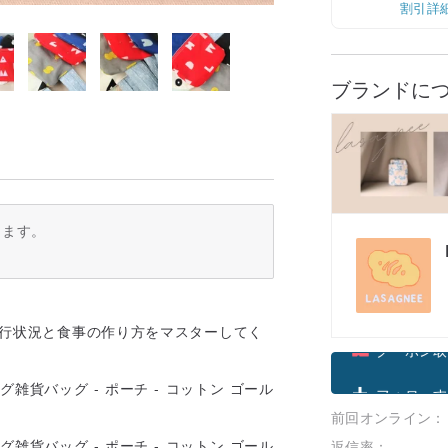
割引詳
ブランドに
ります。
理の進行状況と食事の作り方をマスターしてく
クーポン取
前回オンライン：
フォローす
返信率：