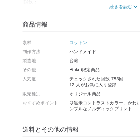
|試飲：
夕暮れ、香り、味：キュートでフレッシュな気質北欧風
マウスフィール：柔らかくてしっかり
商品情報
素材
コットン
制作方法
ハンドメイド
||食事サイズ||
製造地
台湾
| a：13〜15cm
その他
Pinkoi限定商品
| b：1 3〜15cm
人気度
チェックされた回数 783回
|ハンドル：幅3〜5cm、長さ11〜15cm
12 人がお気に入り登録
販売種別
オリジナル商品
おすすめポイント
🍋黒米コントラストカラー、かわ
|キッチンは慎重に食事を準備しますが、純粋な手作りのた
ンプルなノルディックプリント
|食事は自然光の下で撮影され、実際の色に近くなるよ
の色の知覚に起因する認知エラーがある場合があります
|生地は手切りで、パターンの分布は同じではない場合
ークで美味しいものにします。
送料とその他の情報
ご注文の前に問題がないことをご確認ください。