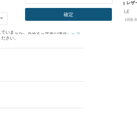
Wàndering レ
い場合は交換できません。
ンバスショルダー
広告
ADOLE
確定
グ / ブラック
US$ 79.56
US$ 8
れていません。発送をご希望の場合、
こち
ください。
ージがあり、それぞれの色は異なります。
かせる