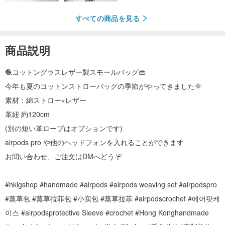
すべての商品を見る
商品説明
🧶コットングラスレザー製スモールバッグ👜
今年も夏のコットンストローバッグの季節がやってきました🌞
素材：綿ストロー×レザー
革紐 約120cm
(別の短い革ロープはオプションです)
airpods pro や他のヘッドフォンを入れることができます
お問い合わせ、ご注文はDMへどうぞ
#hkigshop #handmade #airpods #airpods weaving set #airpodspro
#蒸草包 #蒸草拉菲包 #小实包 #蒸草拉菲 #airpodscrochet #에어팟케
이스 #airpodsprotective Sleeve #crochet #Hong Konghandmade