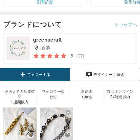
割引詳細
割引詳
ブランドについて
ショップへ
greenscraft
香港
5
(67)
クーポン取得
デザイナーに連絡
フォローする
発送までの所要時
フォロワー数
返信率
前回オンライン
間
24時間以内
258
100%
1週間以内