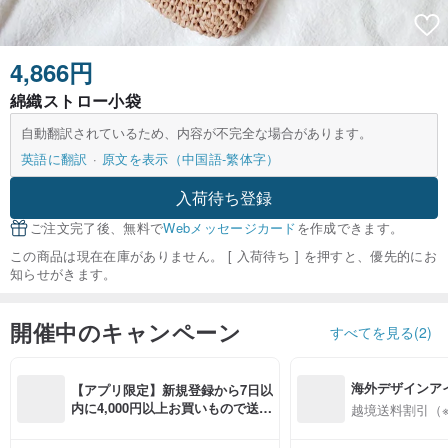
4,866円
綿織ストロー小袋
自動翻訳されているため、内容が不完全な場合があります。
英語に翻訳
原文を表示（中国語-繁体字）
入荷待ち登録
ご注文完了後、無料で
Webメッセージカード
を作成できます。
この商品は現在在庫がありません。 [ 入荷待ち ] を押すと、優先的にお
知らせがきます。
開催中のキャンペーン
すべてを見る(2)
海外デザインア
【アプリ限定】新規登録から7日以
入
内に4,000円以上お買いもので送料
越境送料割引（
無料（最大500円OFF）