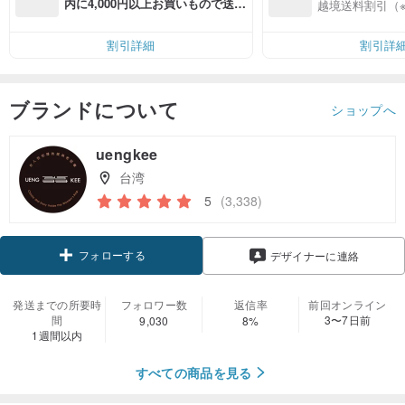
入
内に4,000円以上お買いもので送料
越境送料割引（
無料（最大500円OFF）
割引詳細
割引詳
ブランドについて
ショップへ
uengkee
台湾
5
(3,338)
フォローする
デザイナーに連絡
発送までの所要時
フォロワー数
返信率
前回オンライン
間
3〜7日前
9,030
8%
1週間以内
すべての商品を見る