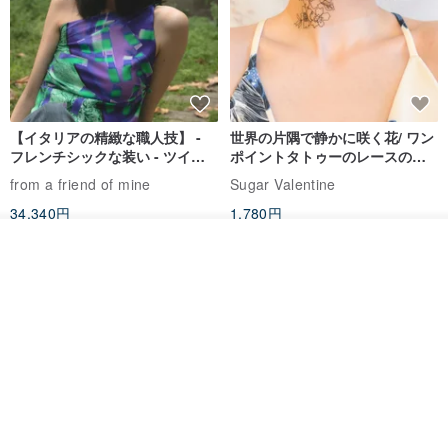
【イタリアの精緻な職人技】 -
世界の片隅で静かに咲く花/ ワン
フレンチシックな装い - ツイル
ポイントタトゥーのレースのチ
プリントシルクスカーフトップ
ョーカー SV649
from a friend of mine
Sugar Valentine
ス
34,340円
1,780円
送料無料
入荷待ち登録
お気に入り
ショップを見る