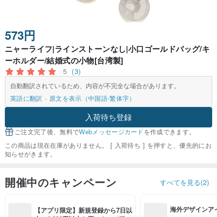
573円
ニャーライフ|ラインストーンなし|小口ゴールドバッグ/キ
ーホルダー/結婚式の小物[台湾製]
5
(3)
自動翻訳されているため、内容が不完全な場合があります。
英語に翻訳
原文を表示（中国語-繁体字）
入荷待ち登録
ご注文完了後、無料で
Webメッセージカード
を作成できます。
この商品は現在在庫がありません。 [ 入荷待ち ] を押すと、優先的にお
知らせがきます。
開催中のキャンペーン
すべてを見る(2)
海外デザインア
【アプリ限定】新規登録から7日以