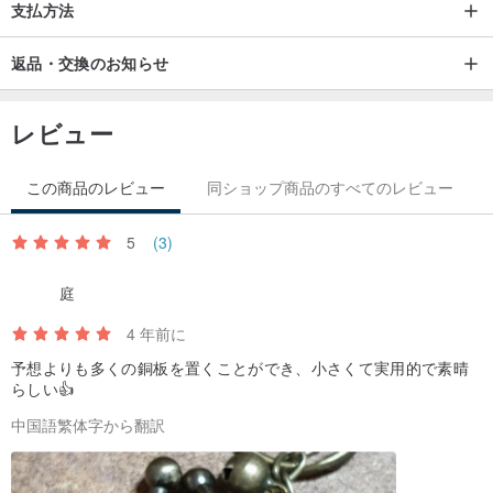
支払方法
実際に発送される商品により、柄や写真が若干異なります。
//サイズとスタイルを慎重に測定して選択してください。販売した場
返品・交換のお知らせ
合、返品はできません。//
レビュー
原産地・製造方法
台湾のWengjikouゴールドファクトリーでの自家製生産
この商品のレビュー
同ショップ商品のすべてのレビュー
5
(3)
庭
4 年前に
予想よりも多くの銅板を置くことができ、小さくて実用的で素晴
らしい👍
中国語繁体字から翻訳