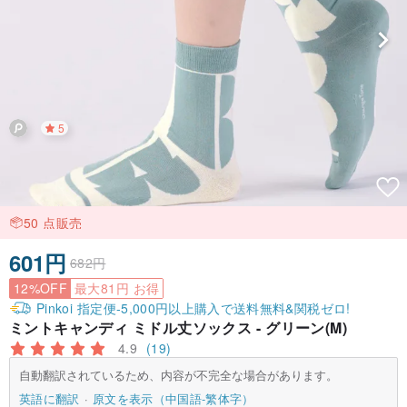
5
50 点販売
601円
682円
12%OFF
最大81円 お得
Pinkoi 指定便-5,000円以上購入で送料無料&関税ゼロ!
ミントキャンディ ミドル丈ソックス - グリーン(M)
4.9
(19)
自動翻訳されているため、内容が不完全な場合があります。
英語に翻訳
原文を表示（中国語-繁体字）