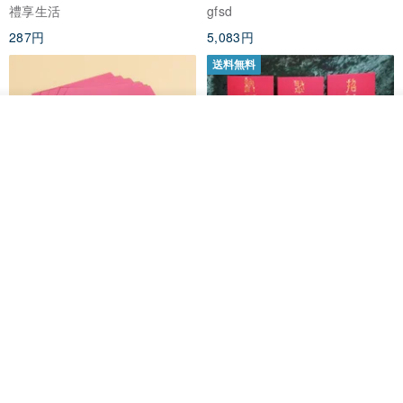
禮享生活
gfsd
287円
5,083円
送料無料
カートに入れる
お気に入り
ショップを見る
黒猫マルーの小さな財神 宝くじ
【GFSD】ラインストーン精品 -
ホットスタンプポチ袋
煌めく多目的ポチ袋 -【招財納
福・金運招来】
Huei Hei Ji Bai
gfsd
516円
6,868円