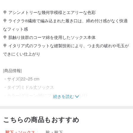
🍭 アシンメトリーな幾何学模様とエアリーな色彩
🍭 ライクラ®繊維で編み込まれた履き口は、締め付け感がなく快適
なフィット感
🍭 肌触り抜群のコーマ綿を使用したソックス本体
🍭 イタリア式のフラットな縫製技術により、つま先の破れや毛玉が
できにくい仕上がり
|商品情報|
・サイズ|22~25 cm
・タイプ|ミドル丈ソックス
・カラー|グリーン(他にブラック/ピンクあり)
続きを読む
・素材|綿55%+ナイロン15%+ポリエステル27%+ポリウレタン3%
・生産地|台湾製
こちらの商品もおすすめ
🛒 安心してお買い物いただくためのヒント
靴下・ソックス
靴・靴下