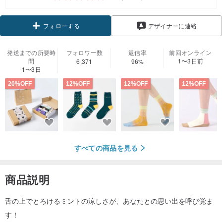
フォローする
デザイナーに連絡
発送までの所要時
フォロワー数
返信率
前回オンライン
間
1〜3日前
6,371
96%
1〜3日
20%OFF
12%OFF
12%OFF
12%OFF
すべての商品を見る
商品説明
舌の上でとろけるミントの涼しさが、あなたとの思い出を呼び覚ま
す！